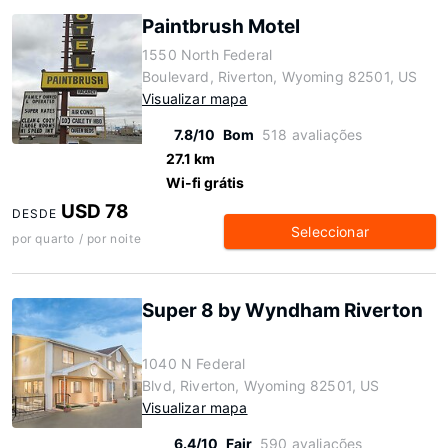
Paintbrush Motel
1550 North Federal
Boulevard, Riverton, Wyoming 82501, US
Visualizar mapa
7.8/10
Bom
518 avaliações
27.1 km
Wi-fi grátis
USD 78
DESDE
Seleccionar
por quarto / por noite
Super 8 by Wyndham Riverton
1040 N Federal
Blvd, Riverton, Wyoming 82501, US
Visualizar mapa
6.4/10
Fair
590 avaliações