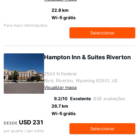
22.8 km
Wi-fi grátis
Para mais informações:
Seleccionar
Hampton Inn & Suites Riverton
2500 N Federal
Blvd, Riverton, Wyoming 82501, US
Visualizar mapa
9.2/10
Excelente
838 avaliações
26.7 km
Wi-fi grátis
USD 231
DESDE
Seleccionar
por quarto / por noite