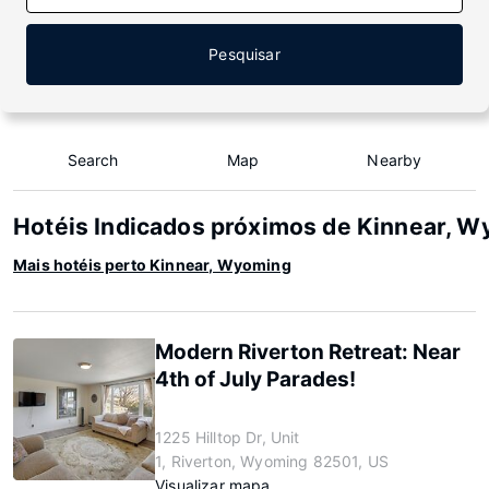
Pesquisar
Search
Map
Nearby
Hotéis Indicados próximos de Kinnear, 
Mais hotéis perto Kinnear, Wyoming
Modern Riverton Retreat: Near
4th of July Parades!
1225 Hilltop Dr, Unit
1, Riverton, Wyoming 82501, US
Visualizar mapa