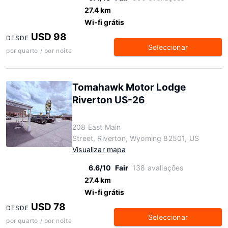
27.4 km
Wi-fi grátis
USD 98
DESDE
Seleccionar
por quarto / por noite
Tomahawk Motor Lodge
Riverton US-26
208 East Main
Street, Riverton, Wyoming 82501, US
Visualizar mapa
6.6/10
Fair
138 avaliações
27.4 km
Wi-fi grátis
USD 78
DESDE
Seleccionar
por quarto / por noite