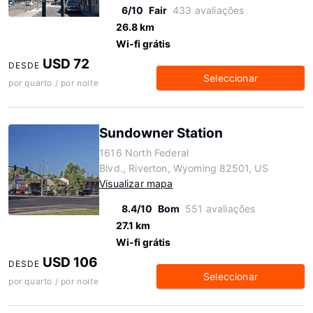
6/10
Fair
433 avaliações
26.8 km
Wi-fi grátis
USD 72
DESDE
Seleccionar
por quarto / por noite
Sundowner Station
1616 North Federal
Blvd., Riverton, Wyoming 82501, US
Visualizar mapa
8.4/10
Bom
551 avaliações
27.1 km
Wi-fi grátis
USD 106
DESDE
Seleccionar
por quarto / por noite