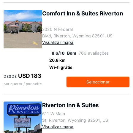
Comfort Inn & Suites Riverton
2020 N Federal
Blvd, Riverton, Wyoming 82501, US
Visualizar mapa
8.6/10
Bom
766 avaliações
26.8 km
Wi-fi grátis
USD 183
DESDE
Seleccionar
por quarto / por noite
Riverton Inn & Suites
611 W Main
St, Riverton, Wyoming 82501, US
Visualizar mapa