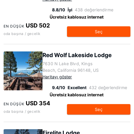
8.8/10
İyi
438 değerlendirme
Ücretsiz kablosuz internet
USD 502
EN DÜŞÜK
Seç
oda başına / gecelik
Red Wolf Lakeside Lodge
7630 N Lake Blvd, Kings
Beach, California 96148, US
Haritayı göster
9.4/10
Excellent
432 değerlendirme
Ücretsiz kablosuz internet
USD 354
EN DÜŞÜK
Seç
oda başına / gecelik
Firelite Lodge