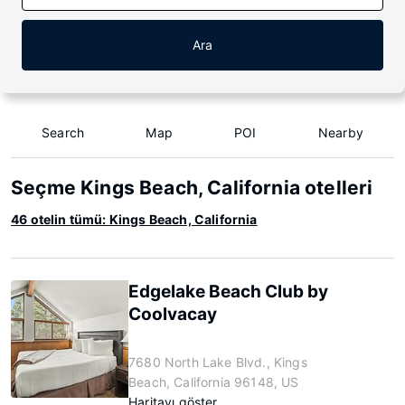
Ara
Search
Map
POI
Nearby
Seçme Kings Beach, California otelleri
46 otelin tümü: Kings Beach, California
Edgelake Beach Club by
Coolvacay
7680 North Lake Blvd., Kings
Beach, California 96148, US
Haritayı göster