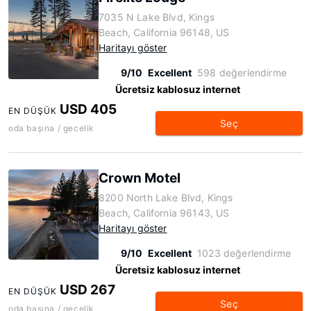
7035 N Lake Blvd, Kings
Beach, California 96148, US
Haritayı göster
9/10
Excellent
598 değerlendirme
Ücretsiz kablosuz internet
USD 405
EN DÜŞÜK
Seç
oda başına / gecelik
Crown Motel
8200 North Lake Blvd, Kings
Beach, California 96143, US
Haritayı göster
9/10
Excellent
1023 değerlendirme
Ücretsiz kablosuz internet
USD 267
EN DÜŞÜK
Seç
oda başına / gecelik