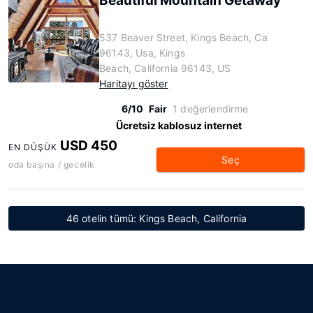
Beautiful Mountain Getaway
537 Beaver Street, Kings Beach, Ca
96143, Usa, Kings
Beach, California 96143, US
Haritayı göster
6/10
Fair
1 değerlendirme
Ücretsiz kablosuz internet
USD 450
EN DÜŞÜK
Seç
oda başına / gecelik
46 otelin tümü: Kings Beach, California