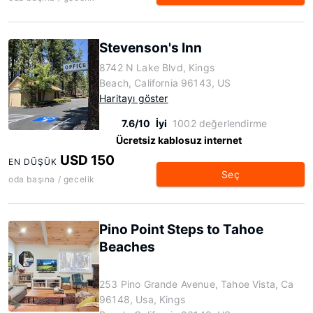
Stevenson's Inn
8742 N Lake Blvd, Kings
Beach, California 96143, US
Haritayı göster
7.6/10
İyi
1002 değerlendirme
Ücretsiz kablosuz internet
USD 150
EN DÜŞÜK
Seç
oda başına / gecelik
Pino Point Steps to Tahoe
Beaches
253 Pino Grande Avenue, Tahoe Vista, Ca
96148, Usa, Kings