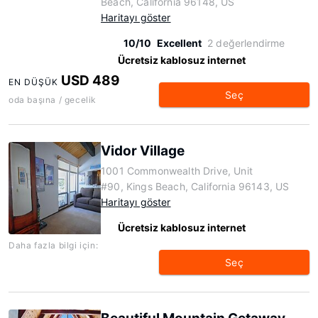
Beach, California 96148, US
Haritayı göster
10/10
Excellent
2 değerlendirme
Ücretsiz kablosuz internet
USD 489
EN DÜŞÜK
Seç
oda başına / gecelik
Vidor Village
1001 Commonwealth Drive, Unit
#90, Kings Beach, California 96143, US
Haritayı göster
Ücretsiz kablosuz internet
Daha fazla bilgi için:
Seç