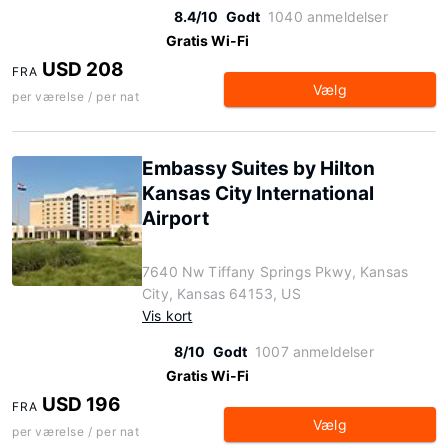
8.4/10
Godt
1040 anmeldelser
Gratis Wi-Fi
USD 208
FRA
Vælg
per værelse / per nat
Embassy Suites by Hilton
Kansas City International
Airport
7640 Nw Tiffany Springs Pkwy, Kansas
City, Kansas 64153, US
Vis kort
8/10
Godt
1007 anmeldelser
Gratis Wi-Fi
USD 196
FRA
Vælg
per værelse / per nat