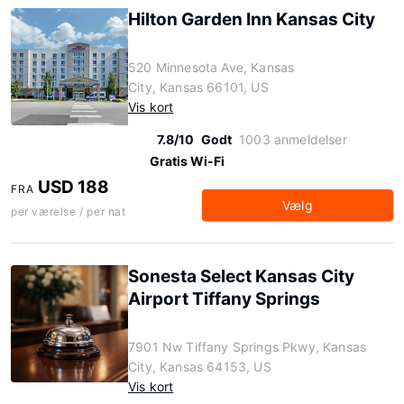
Hilton Garden Inn Kansas City
520 Minnesota Ave, Kansas
City, Kansas 66101, US
Vis kort
7.8/10
Godt
1003 anmeldelser
Gratis Wi-Fi
USD 188
FRA
Vælg
per værelse / per nat
Sonesta Select Kansas City
Airport Tiffany Springs
7901 Nw Tiffany Springs Pkwy, Kansas
City, Kansas 64153, US
Vis kort