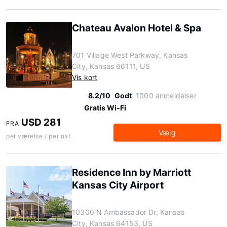
Chateau Avalon Hotel & Spa
701 Village West Parkway, Kansas
City, Kansas 66111, US
Vis kort
8.2/10
Godt
1000 anmeldelser
Gratis Wi-Fi
USD 281
FRA
Vælg
per værelse / per nat
Residence Inn by Marriott
Kansas City Airport
10300 N Ambassador Dr, Kansas
City, Kansas 64153, US