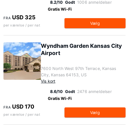
8.2/10
Godt
1006 anmeldelser
Gratis Wi-Fi
USD 325
FRA
Vælg
per værelse / per nat
Wyndham Garden Kansas City
Airport
7600 North West 97th Terrace, Kansas
City, Kansas 64153, US
Vis kort
8.6/10
Godt
2476 anmeldelser
Gratis Wi-Fi
USD 170
FRA
Vælg
per værelse / per nat