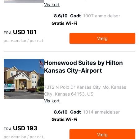
Vis kort
8.6/10
Godt
1007 anmeldelser
Gratis Wi-Fi
USD 181
FRA
Vælg
per værelse / per nat
Homewood Suites by Hilton
Kansas City-Airport
7312 N Polo Dr Kansas City Mo, Kansas
City, Kansas 64153, US
Vis kort
8.6/10
Godt
1014 anmeldelser
Gratis Wi-Fi
USD 193
FRA
Vælg
per værelse / per nat