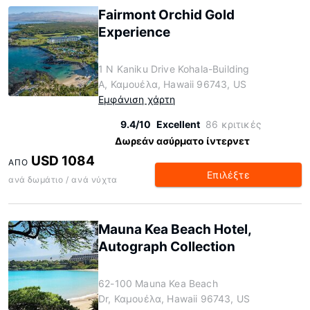
Fairmont Orchid Gold
Experience
1 N Kaniku Drive Kohala-Building
A, Καμουέλα, Hawaii 96743, US
Εμφάνιση χάρτη
9.4/10
Excellent
86 κριτικές
Δωρεάν ασύρματο ίντερνετ
USD 1084
ΑΠΌ
Επιλέξτε
ανά δωμάτιο / ανά νύχτα
Mauna Kea Beach Hotel,
Autograph Collection
62-100 Mauna Kea Beach
Dr, Καμουέλα, Hawaii 96743, US