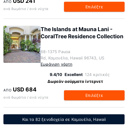
USD 241
ΑΠΌ
Επιλέξτε
ανά δωμάτιο / ανά νύχτα
The Islands at Mauna Lani -
CoralTree Residence Collection
68-1375 Pauoa
Rd, Καμουέλα, Hawaii 96743, US
Εμφάνιση χάρτη
9.4/10
Excellent
124 κριτικές
Δωρεάν ασύρματο ίντερνετ
USD 684
ΑΠΌ
Επιλέξτε
ανά δωμάτιο / ανά νύχτα
Και τα 82 ξενοδοχεία σε Καμουέλα, Hawaii