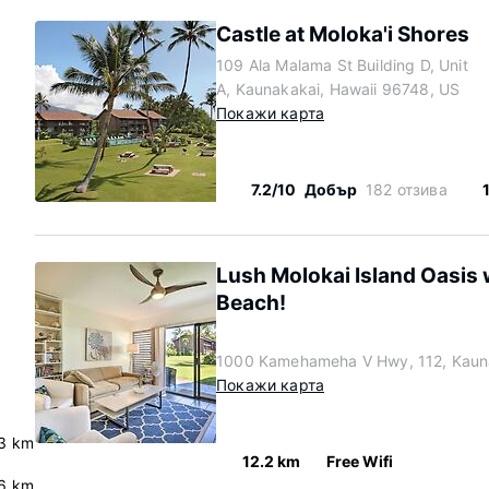
Castle at Moloka'i Shores
109 Ala Malama St Building D, Unit
A, Kaunakakai, Hawaii 96748, US
Покажи карта
7.2/10
Добър
182 отзива
Lush Molokai Island Oasis w
Beach!
1000 Kamehameha V Hwy, 112, Kauna
Покажи карта
3 km
12.2 km
Free Wifi
6 km