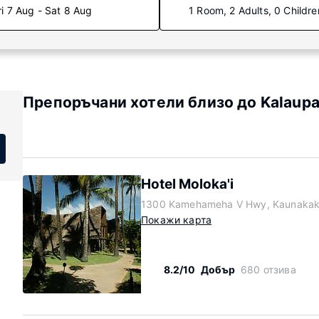
ri 7 Aug - Sat 8 Aug
1 Room, 2 Adults, 0 Childre
Препоръчани хотели близо до Kalaupa
Hotel Moloka'i
1300 Kamehameha V Hwy, Kaunakaka
Покажи карта
8.2/10
Добър
680 отзива