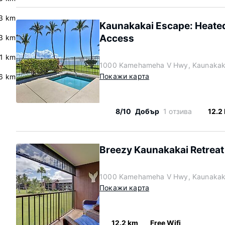
3 km
Kaunakakai Escape: Heated
Access
.3 km
.1 km
1000 Kamehameha V Hwy, Kaunakaka
Покажи карта
6 km
8/10
Добър
1 отзива
12.2
Breezy Kaunakakai Retreat
1000 Kamehameha V Hwy, Kaunakaka
Покажи карта
12.2 km
Free Wifi