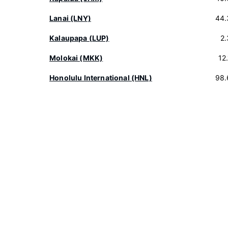
Lanai (LNY)
44.
Kalaupapa (LUP)
2
Molokai (MKK)
12
Honolulu International (HNL)
98.