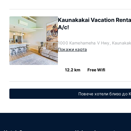
Kaunakakai Vacation Renta
A/c!
1000 Kamehameha V Hwy, Kaunakaka
Покажи карта
12.2 km
Free Wifi
Повече хотели близо до K