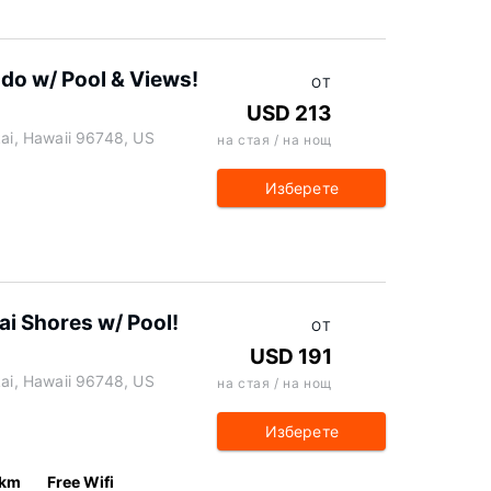
do w/ Pool & Views!
ОТ
USD 213
i, Hawaii 96748, US
на стая / на нощ
Изберете
i Shores w/ Pool!
ОТ
USD 191
i, Hawaii 96748, US
на стая / на нощ
Изберете
 km
Free Wifi