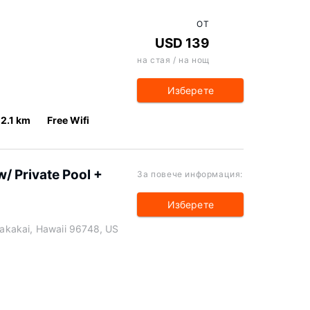
ОТ
USD 139
на стая / на нощ
Изберете
12.1 km
Free Wifi
/ Private Pool +
За повече информация:
Изберете
kakai, Hawaii 96748, US