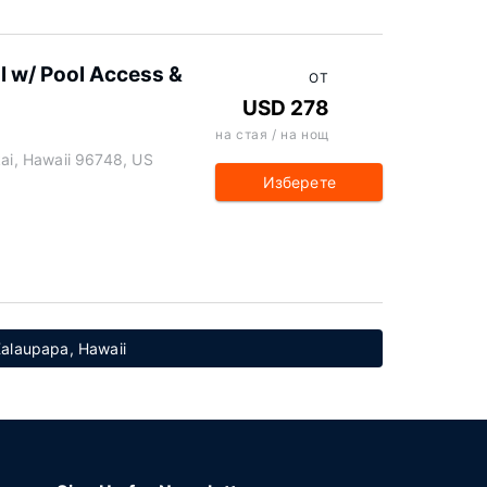
l w/ Pool Access &
ОТ
USD 278
на стая / на нощ
i, Hawaii 96748, US
Изберете
alaupapa, Hawaii