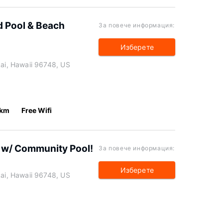
 Pool & Beach
За повече информация:
Изберете
i, Hawaii 96748, US
 km
Free Wifi
 w/ Community Pool!
За повече информация:
Изберете
i, Hawaii 96748, US