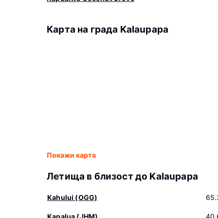
Карта на града Kalaupapa
Покажи карта
Летища в близост до Kalaupapa
Kahului (OGG)
65.
Kapalua (JHM)
40.