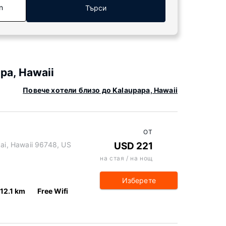
n
Търси
pa, Hawaii
Повече хотели близо до Kalaupapa, Hawaii
ОТ
i, Hawaii 96748, US
USD 221
на стая / на нощ
Изберете
12.1 km
Free Wifi