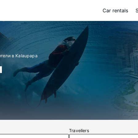
Car rentals
отели в Kalaupapa
и
Travellers