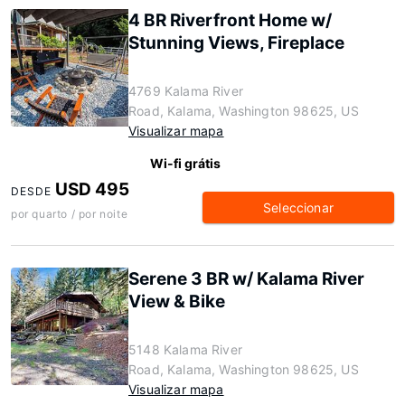
4 BR Riverfront Home w/
Stunning Views, Fireplace
4769 Kalama River
Road, Kalama, Washington 98625, US
Visualizar mapa
Wi-fi grátis
USD 495
DESDE
Seleccionar
por quarto / por noite
Serene 3 BR w/ Kalama River
View & Bike
5148 Kalama River
Road, Kalama, Washington 98625, US
Visualizar mapa