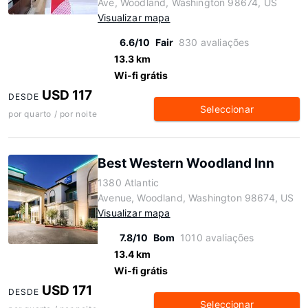
Ave, Woodland, Washington 98674, US
Visualizar mapa
6.6/10
Fair
830 avaliações
13.3 km
Wi-fi grátis
USD 117
DESDE
Seleccionar
por quarto / por noite
Best Western Woodland Inn
1380 Atlantic
Avenue, Woodland, Washington 98674, US
Visualizar mapa
7.8/10
Bom
1010 avaliações
13.4 km
Wi-fi grátis
USD 171
DESDE
Seleccionar