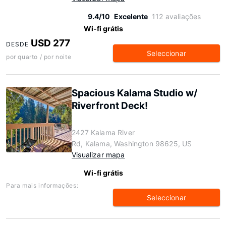
9.4/10
Excelente
112 avaliações
Wi-fi grátis
USD 277
DESDE
Seleccionar
por quarto / por noite
Spacious Kalama Studio w/
Riverfront Deck!
2427 Kalama River
Rd, Kalama, Washington 98625, US
Visualizar mapa
Wi-fi grátis
Para mais informações:
Seleccionar