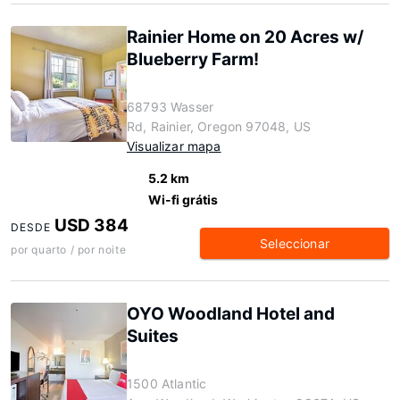
Rainier Home on 20 Acres w/
Blueberry Farm!
68793 Wasser
Rd, Rainier, Oregon 97048, US
Visualizar mapa
5.2 km
Wi-fi grátis
USD 384
DESDE
Seleccionar
por quarto / por noite
OYO Woodland Hotel and
Suites
1500 Atlantic