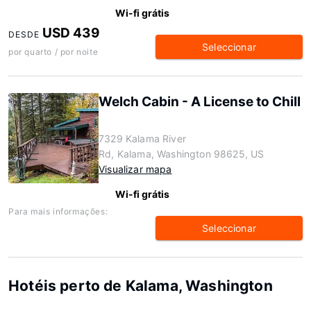
Wi-fi grátis
USD 439
DESDE
Seleccionar
por quarto / por noite
Welch Cabin - A License to Chill
7329 Kalama River
Rd, Kalama, Washington 98625, US
Visualizar mapa
Wi-fi grátis
Para mais informações:
Seleccionar
Hotéis perto de Kalama, Washington