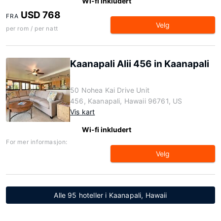
Wi-fi inkludert
USD 768
FRA
Velg
per rom / per natt
Kaanapali Alii 456 in Kaanapali
50 Nohea Kai Drive Unit
456, Kaanapali, Hawaii 96761, US
Vis kart
Wi-fi inkludert
For mer informasjon:
Velg
Alle 95 hoteller i Kaanapali, Hawaii