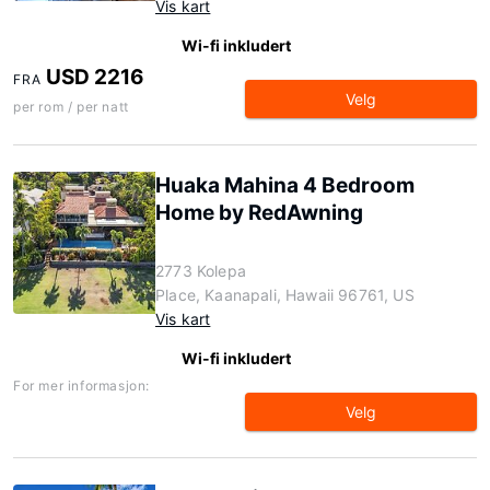
Vis kart
Wi-fi inkludert
USD 2216
FRA
Velg
per rom / per natt
Huaka Mahina 4 Bedroom
Home by RedAwning
2773 Kolepa
Place, Kaanapali, Hawaii 96761, US
Vis kart
Wi-fi inkludert
For mer informasjon:
Velg