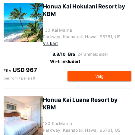
Honua Kai Hokulani Resort by
KBM
130 Kai Malina
Parkway, Kaanapali, Hawaii 96761, US
Vis kart
8.8/10
Bra
24 anmeldelser
Wi-fi inkludert
USD 967
FRA
Velg
per rom / per natt
Honua Kai Luana Resort by
KBM
130 Kai Malina
Parkway, Kaanapali, Hawaii 96761, US