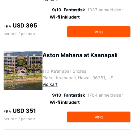
9/10
Fantastisk
1037 anmeldelser
Wi-fi inkludert
USD 395
FRA
Velg
per rom / per natt
Aston Mahana at Kaanapali
110 Ka'anapali Shores
Place, Kaanapali, Hawaii 96761, US
Vis kart
9/10
Fantastisk
1784 anmeldelser
Wi-fi inkludert
USD 351
FRA
Velg
per rom / per natt