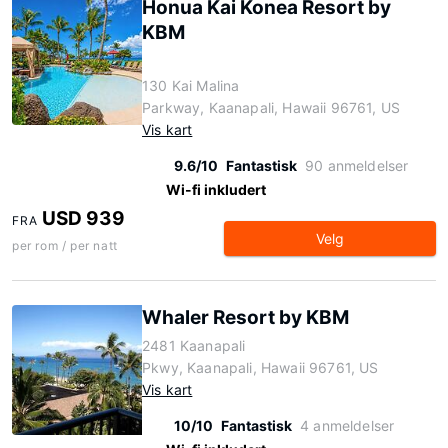
Honua Kai Konea Resort by
KBM
130 Kai Malina
Parkway, Kaanapali, Hawaii 96761, US
Vis kart
9.6/10
Fantastisk
90 anmeldelser
Wi-fi inkludert
USD 939
FRA
Velg
per rom / per natt
Whaler Resort by KBM
2481 Kaanapali
Pkwy, Kaanapali, Hawaii 96761, US
Vis kart
10/10
Fantastisk
4 anmeldelser