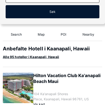
Søk
Search
Map
POI
Nearby
Anbefalte Hotell i Kaanapali, Hawaii
Alle 95 hoteller i Kaanapali, Hawaii
Hilton Vacation Club Ka'anapali
Beach Maui
104 Ka'anapali Shores
Place, Kaanapali, Hawaii 96761, US
Vis kart