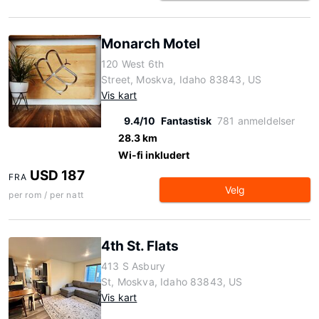
Monarch Motel
120 West 6th
Street, Moskva, Idaho 83843, US
Vis kart
9.4/10
Fantastisk
781 anmeldelser
28.3 km
Wi-fi inkludert
USD 187
FRA
Velg
per rom / per natt
4th St. Flats
413 S Asbury
St, Moskva, Idaho 83843, US
Vis kart