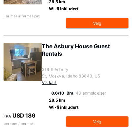
28.5 km
Wi-fi inkludert
For mer informasjon:
Velg
The Asbury House Guest
Rentals
316 S Asbury
St, Moskva, Idaho 83843, US
Vis kart
8.6/10
Bra
48 anmeldelser
28.5 km
Wi-fi inkludert
USD 189
FRA
Velg
per rom / per natt