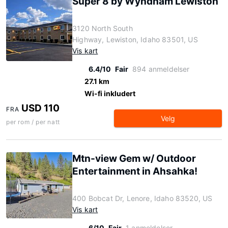
Super 8 by Wyndham Lewiston
3120 North South
Highway, Lewiston, Idaho 83501, US
Vis kart
6.4/10
Fair
894 anmeldelser
27.1 km
Wi-fi inkludert
USD 110
FRA
Velg
per rom / per natt
Mtn-view Gem w/ Outdoor
Entertainment in Ahsahka!
400 Bobcat Dr, Lenore, Idaho 83520, US
Vis kart
6/10
Fair
1 anmeldelser