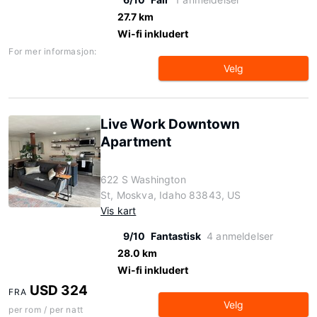
27.7 km
Wi-fi inkludert
For mer informasjon:
Velg
Live Work Downtown
Apartment
622 S Washington
St, Moskva, Idaho 83843, US
Vis kart
9/10
Fantastisk
4 anmeldelser
28.0 km
Wi-fi inkludert
USD 324
FRA
Velg
per rom / per natt