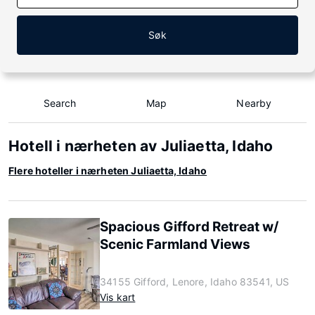
Søk
Search
Map
Nearby
Hotell i nærheten av Juliaetta, Idaho
Flere hoteller i nærheten Juliaetta, Idaho
Spacious Gifford Retreat w/
Scenic Farmland Views
34155 Gifford, Lenore, Idaho 83541, US
Vis kart