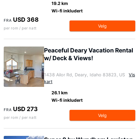
19.2 km
Wi-fi inkludert
USD 368
FRA
Velg
per rom / per natt
Peaceful Deary Vacation Rental
w/ Deck & Views!
1438 Ailor Rd, Deary, Idaho 83823, US
Vis
kart
26.1 km
Wi-fi inkludert
USD 273
FRA
Velg
per rom / per natt