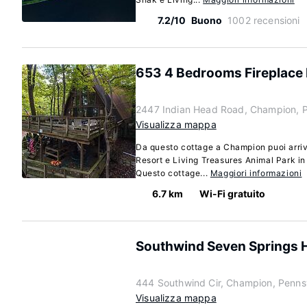
7.2/10
Buono
1002 recensioni
653 4 Bedrooms Fireplace 
2447 Indian Head Road, Champion, P
Visualizza mappa
Da questo cottage a Champion puoi arri
Resort e Living Treasures Animal Park in 
Questo cottage...
Maggiori informazioni
6.7 km
Wi-Fi gratuito
Southwind Seven Springs H
444 Southwind Cir, Champion, Penns
Visualizza mappa