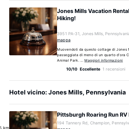
Jones Mills Vacation Rental
Hiking!
3951 PA-31, Jones Mills, Pennsylvan
mappa
Muovendoti da questo cottage di Jones M
passeggiata di meno di un quarto d'ora 
Animal Park. ...
Maggiori informazioni
10/10
Eccellente
1 recensioni
Hotel vicino: Jones Mills, Pennsylvania
Pittsburgh Roaring Run RV
194 Tannery Rd, Champion, Pennsylv
5 km