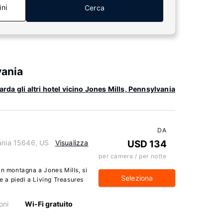
ini
Cerca
vania
rda gli altri hotel vicino Jones Mills, Pennsylvania
DA
vania 15646, US
Visualizza
USD 134
per camera / per notte
in montagna a Jones Mills, si
Seleziona
re a piedi a Living Treasures
oni
Wi-Fi gratuito