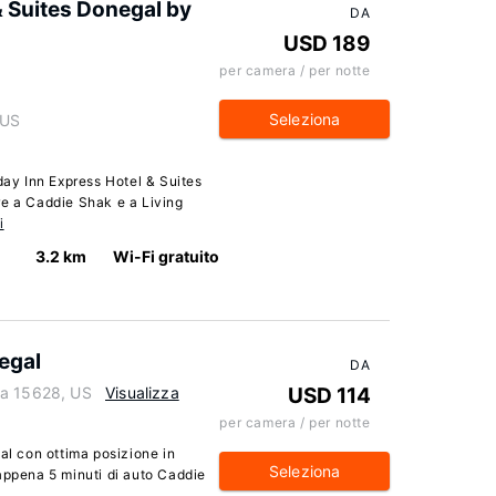
& Suites Donegal by
DA
USD 189
per camera / per notte
Seleziona
 US
day Inn Express Hotel & Suites
re a Caddie Shak e a Living
i
3.2 km
Wi-Fi gratuito
egal
DA
ia 15628, US
Visualizza
USD 114
per camera / per notte
l con ottima posizione in
Seleziona
appena 5 minuti di auto Caddie