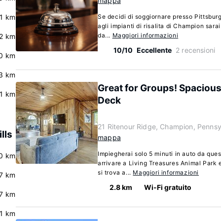
mappa
.1 km
Se decidi di soggiornare presso Pittsbur
agli impianti di risalita di Champion sarai
da...
Maggiori informazioni
.2 km
10/10
Eccellente
2 recensioni
0 km
3 km
Great for Groups! Spaciou
.1 km
Deck
21 Ritenour Ridge, Champion, Penns
lls
mappa
Impiegherai solo 5 minuti in auto da que
0 km
arrivare a Living Treasures Animal Park
si trova a...
Maggiori informazioni
7 km
2.8 km
Wi-Fi gratuito
.7 km
.1 km