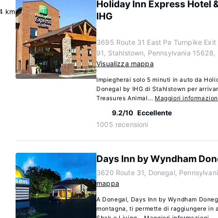
Holiday Inn Express Hotel 
.4 km
IHG
3695 Route 31 East Pa Turnpike Exit
91, Stahlstown, Pennsylvania 15628,
Visualizza mappa
Impiegherai solo 5 minuti in auto da Holi
Donegal by IHG di Stahlstown per arriva
Treasures Animal...
Maggiori informazion
9.2/10
Eccellente
1005 recensioni
Days Inn by Wyndham Don
3620 Route 31, Donegal, Pennsylvan
mappa
A Donegal, Days Inn by Wyndham Donega
montagna, ti permette di raggiungere in 
Shak e Living...
Maggiori informazioni