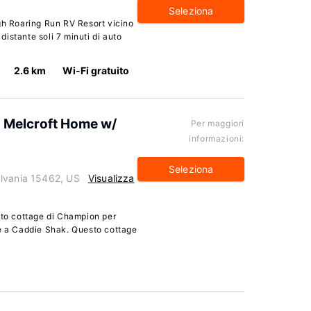
Seleziona
gh Roaring Run RV Resort vicino
 distante soli 7 minuti di auto
2.6 km
Wi-Fi gratuito
s Melcroft Home w/
Per maggiori
informazioni:
Seleziona
ylvania 15462, US
Visualizza
sto cottage di Champion per
 e a Caddie Shak. Questo cottage