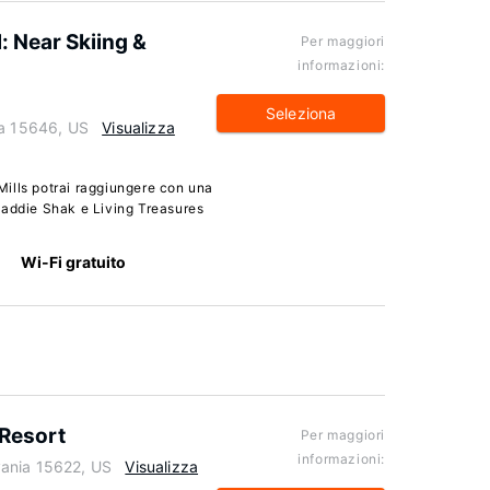
: Near Skiing &
Per maggiori
informazioni:
Seleziona
ia 15646, US
Visualizza
ills potrai raggiungere con una
Caddie Shak e Living Treasures
Wi-Fi gratuito
 Resort
Per maggiori
informazioni:
ania 15622, US
Visualizza