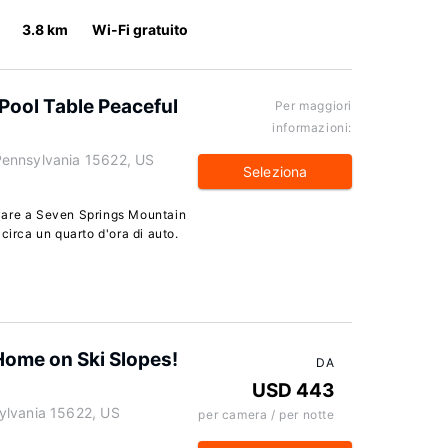
3.8 km
Wi-Fi gratuito
Pool Table Peaceful
Per maggiori
informazioni:
ennsylvania 15622, US
Seleziona
vare a Seven Springs Mountain
circa un quarto d'ora di auto.
ome on Ski Slopes!
DA
USD 443
ylvania 15622, US
per camera / per notte