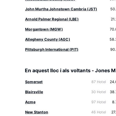
John Murtha Johnstown Cambria (JST)
50
Arnold Palmer Regional (LBE)
21
Morgantown (MGW)
70.
Allegheny County (AGC)
58.
Pittsburgh International (PIT)
90
En aquest lloc i als voltants - Jones Mi
Somerset
87 Hotel
24.
Blairsville
30 Hotel
38.
Acme
97 Hotel
8
New Stanton
46 Hotel
27