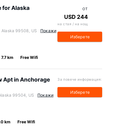
 for Alaska
ОТ
USD 244
на стая / на нощ
, Alaska 99508, US
Покажи
Изберете
7.7 km
Free Wifi
ew Apt in Anchorage
За повече информация:
Изберете
 Alaska 99504, US
Покажи
.0 km
Free Wifi