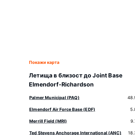
Покажи карта
Летища в близост до Joint Base
Elmendorf-Richardson
Palmer Municipal (PAQ)
48.
Elmendorf Air Force Base (EDF)
5.
Merrill Field (MRI)
9
Ted Stevens Anchorage International (ANC)
18