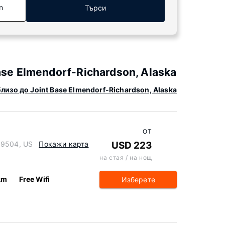
n
Търси
se Elmendorf-Richardson, Alaska
лизо до Joint Base Elmendorf-Richardson, Alaska
ОТ
99504, US
Покажи карта
USD 223
на стая / на нощ
km
Free Wifi
Изберете