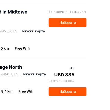
d in Midtown
За повече информация:
Изберете
a 99508, US
Покажи карта
.0 km
Free Wifi
age North
ОТ
a 99508, US
Покажи карта
USD 385
на стая / на нощ
8.4 km
Free Wifi
Изберете