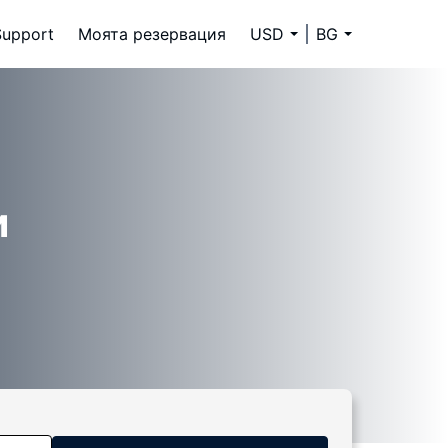
Support
Моята резервация
USD
BG
и