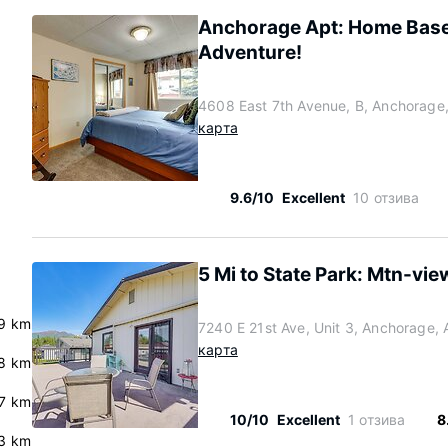
Anchorage Apt: Home Base
Adventure!
4608 East 7th Avenue, B, Anchorage
карта
9.6/10
Excellent
10 отзива
5 Mi to State Park: Mtn-vi
9 km
7240 E 21st Ave, Unit 3, Anchorage,
карта
8 km
.7 km
10/10
Excellent
1 отзива
8
.3 km