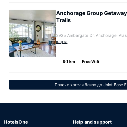
Anchorage Group Getaway!
Trails
2925 Ambergate Dr, Anchorage, Ala
карта
9.1 km
Free Wifi
Повече хотели близо до Joint Base E
HotelsOne
Help and support