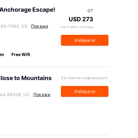
 Anchorage Escape!
ОТ
USD 273
9504-1064, US
Покажи
на стая / на нощ
Изберете
km
Free Wifi
lose to Mountains
За повече информация:
Изберете
ska 99508, US
Покажи