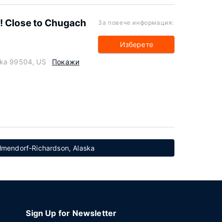
 Close to Chugach
За повече информация:
Изберете
ska 99504, US
Покажи
lmendorf-Richardson, Alaska
Sign Up for Newsletter