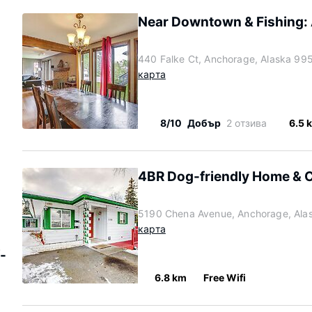
Near Downtown & Fishing:
440 Falke Ct, Anchorage, Alaska 9
карта
8/10
Добър
2 отзива
6.5 
4BR Dog-friendly Home & C
5190 Chena Avenue, Anchorage, Ala
карта
-
6.8 km
Free Wifi