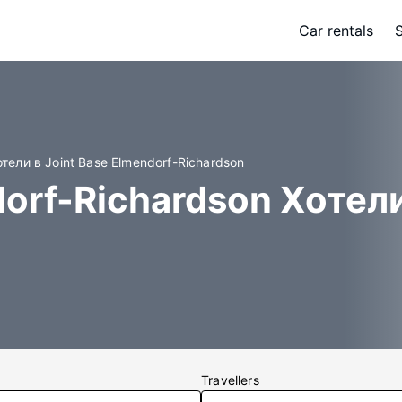
Car rentals
отели в Joint Base Elmendorf-Richardson
dorf-Richardson Хотел
Travellers