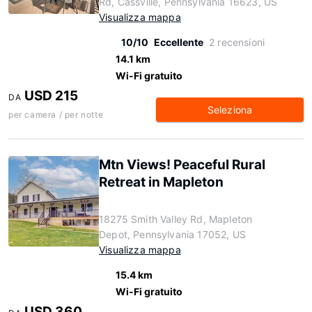
Rd, Cassville, Pennsylvania 16623, US
Visualizza mappa
10/10
Eccellente
2 recensioni
14.1 km
Wi-Fi gratuito
USD 215
DA
Seleziona
per camera / per notte
Mtn Views! Peaceful Rural
Retreat in Mapleton
18275 Smith Valley Rd, Mapleton
Depot, Pennsylvania 17052, US
Visualizza mappa
15.4 km
Wi-Fi gratuito
USD 360