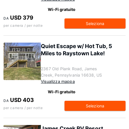
Wi-Fi gratuito
USD 379
DA
Seleziona
per camera / per notte
Quiet Escape w/ Hot Tub, 5
Miles to Raystown Lake!
2367 Old Plank Road, James
Creek, Pennsylvania 16638, US
Visualizza mappa
Wi-Fi gratuito
USD 403
DA
Seleziona
per camera / per notte
James Creek RV Resort