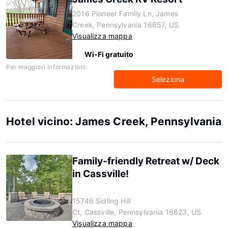
2016 Pioneer Family Ln, James
Creek, Pennsylvania 16657, US
Visualizza mappa
Wi-Fi gratuito
Per maggiori informazioni:
Seleziona
Hotel vicino: James Creek, Pennsylvania
Family-friendly Retreat w/ Deck
in Cassville!
15746 Sidling Hill
Ct, Cassville, Pennsylvania 16623, US
Visualizza mappa