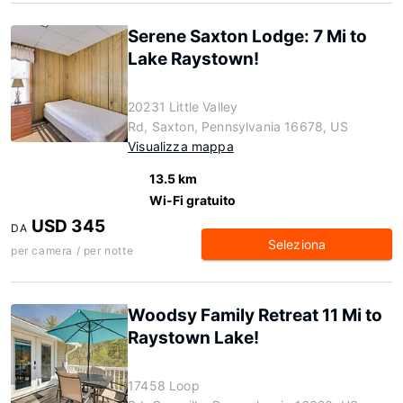
Serene Saxton Lodge: 7 Mi to
Lake Raystown!
20231 Little Valley
Rd, Saxton, Pennsylvania 16678, US
Visualizza mappa
13.5 km
Wi-Fi gratuito
USD 345
DA
Seleziona
per camera / per notte
Woodsy Family Retreat 11 Mi to
Raystown Lake!
17458 Loop