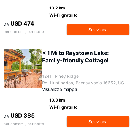
13.2 km
Wi-Fi gratuito
USD 474
DA
Seleziona
per camera / per notte
< 1 Mi to Raystown Lake:
Family-friendly Cottage!
12411 Piney Ridge
Rd, Huntingdon, Pennsylvania 16652, US
Visualizza mappa
13.3 km
Wi-Fi gratuito
USD 385
DA
Seleziona
per camera / per notte