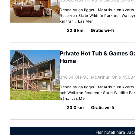
Denna stuga ligger i McArthur, en kvarts 
Reservoir State Wildlife Park och Walley
km från...
Läs Mer
22.6 km
Gratis wi-fi
Private Hot Tub & Games G
Home
34834 OH-93, McArthur, Ohio 4563
Denna stuga ligger i McArthur, en kvarts
och Wellston Reservoir State Wildlife Pa
från...
Läs Mer
23.0 km
Gratis wi-fi
Fler hotell nära Ja