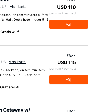
FRÅN
, US
Visa karta
USD 110
per rum / per natt
ckson, en fem minuters bilfärd
 Hall. Detta hotell ligger 51,5
Välj
Gratis wi-fi
FRÅN
, US
Visa karta
USD 115
per rum / per natt
t av Jackson, en fem minuters
kson City Hall. Detta hotell
Välj
Gratis wi-fi
on Getaway w/
FRÅN