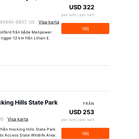
USD 322
per rum / per natt
 45640-8807, US
Visa karta
Välj
 bilfärd från både Manpower
igger 12 km från Lillian E.
king Hills State Park
FRÅN
USD 253
US
Visa karta
per rum / per natt
 från Hocking Hills State Park
Välj
ds Access State Wildlife Area.