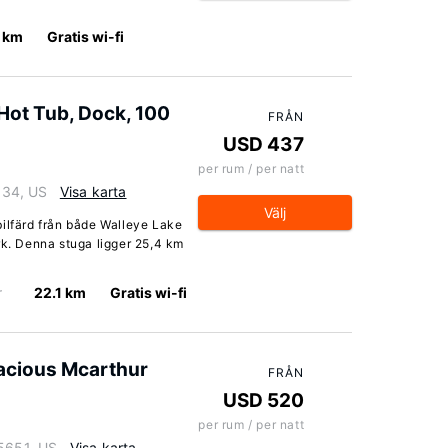
1 km
Gratis wi-fi
Hot Tub, Dock, 100
FRÅN
USD 437
per rum / per natt
634, US
Visa karta
Välj
bilfärd från både Walleye Lake
rk. Denna stuga ligger 25,4 km
r
22.1 km
Gratis wi-fi
pacious Mcarthur
FRÅN
USD 520
per rum / per natt
45651, US
Visa karta