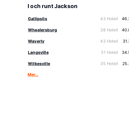
I och runt Jackson
Gallipolis
43 Hotell
46.
Wheelersburg
38 Hotell
40.
Waverly
43 Hotell
31
Langsville
31 Hotell
34.
Wilkesville
35 Hotell
25
Mer…