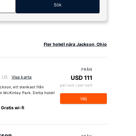
Sök
Fler hotell nära Jackson, Ohio
FRÅN
, US
Visa karta
USD 111
per rum / per natt
ackson, ett stenkast från
 McKinley Park. Detta hotell
Välj
Gratis wi-fi
kson