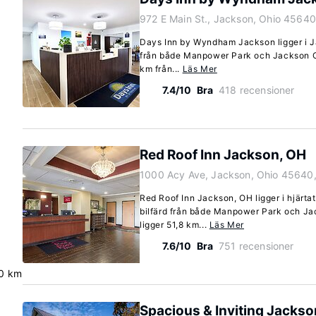
972 E Main St., Jackson, Ohio 45640
Days Inn by Wyndham Jackson ligger i Ja
från både Manpower Park och Jackson City
km från...
Läs Mer
7.4/10
Bra
418 recensioner
Red Roof Inn Jackson, OH
1000 Acy Ave, Jackson, Ohio 45640
Red Roof Inn Jackson, OH ligger i hjärta
bilfärd från både Manpower Park och Jac
ligger 51,8 km...
Läs Mer
7.6/10
Bra
751 recensioner
0 km
Spacious & Inviting Jacks