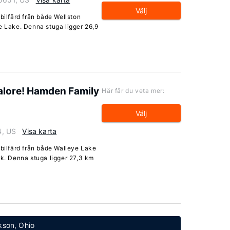
Välj
bilfärd från både Wellston
e Lake. Denna stuga ligger 26,9
alore! Hamden Family
Här får du veta mer:
Välj
4, US
Visa karta
 bilfärd från både Walleye Lake
rk. Denna stuga ligger 27,3 km
ckson, Ohio