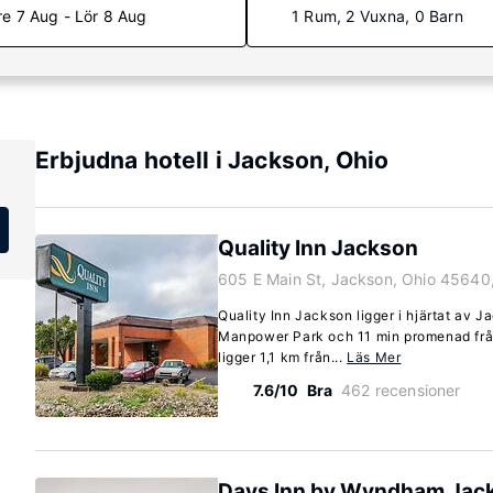
re 7 Aug - Lör 8 Aug
1 Rum, 2 Vuxna, 0 Barn
Erbjudna hotell i Jackson, Ohio
Quality Inn Jackson
605 E Main St, Jackson, Ohio 45640
Quality Inn Jackson ligger i hjärtat av J
Manpower Park och 11 min promenad från
ligger 1,1 km från...
Läs Mer
7.6/10
Bra
462 recensioner
Days Inn by Wyndham Jac