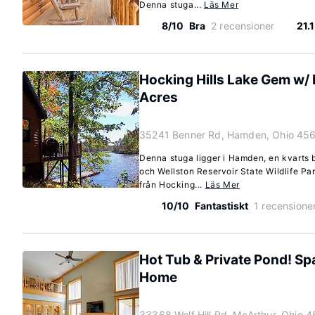
Denna stuga...
Läs Mer
8/10
Bra
2 recensioner
21.
Hocking Hills Lake Gem w/ 
Acres
35241 Benner Rd, Hamden, Ohio 45
Denna stuga ligger i Hamden, en kvarts 
och Wellston Reservoir State Wildlife Pa
från Hocking...
Läs Mer
10/10
Fantastiskt
1 recensione
Hot Tub & Private Pond! S
Home
33368 Wolf Hill Rd, McArthur, Ohio 