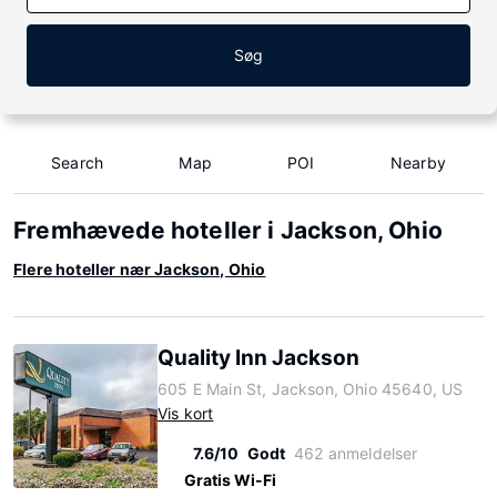
Søg
Search
Map
POI
Nearby
Fremhævede hoteller i Jackson, Ohio
Flere hoteller nær Jackson, Ohio
Quality Inn Jackson
605 E Main St, Jackson, Ohio 45640, US
Vis kort
7.6/10
Godt
462 anmeldelser
Gratis Wi-Fi