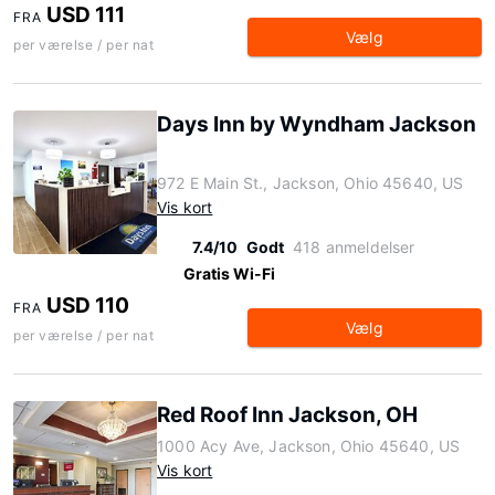
USD 111
FRA
Vælg
per værelse / per nat
Days Inn by Wyndham Jackson
972 E Main St., Jackson, Ohio 45640, US
Vis kort
7.4/10
Godt
418 anmeldelser
Gratis Wi-Fi
USD 110
FRA
Vælg
per værelse / per nat
Red Roof Inn Jackson, OH
1000 Acy Ave, Jackson, Ohio 45640, US
Vis kort