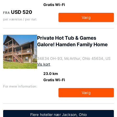
Gratis Wi-Fi
USD 520
FRA
Vælg
per værelse / per nat
Private Hot Tub & Games
Galore! Hamden Family Home
34834 OH-93, McArthur, Ohio 45634, US
Vis kort
23.0 km
Gratis Wi-Fi
For mere information:
Vælg
Flere hoteller nær Jackson, Ohio