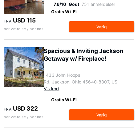
7.6/10
Godt
751 anmeldelser
Gratis Wi-Fi
USD 115
FRA
Vælg
per værelse / per nat
Spacious & Inviting Jackson
Getaway w/ Fireplace!
1433 John Hoops
Rd, Jackson, Ohio 45640-8807, US
Vis kort
Gratis Wi-Fi
USD 322
FRA
Vælg
per værelse / per nat