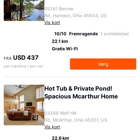
35241 Benner
Rd, Hamden, Ohio 45634, US
Vis kort
10/10
Fremragende
1 anmeldelser
22.1 km
Gratis Wi-Fi
USD 437
FRA
Vælg
per værelse / per nat
Hot Tub & Private Pond!
Spacious Mcarthur Home
33368 Wolf Hill
Rd, McArthur, Ohio 45651, US
Vis kort
22.6 km