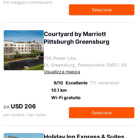
Per maggiori informazioni:
Seleziona
Courtyard by Marriott
Pittsburgh Greensburg
700 Power Line
Dr, Greensburg, Pennsylvania 15601, US
Visualizza mappa
9/10
Eccellente
711 recensioni
10.1 km
Wi-Fi gratuito
USD 206
DA
Seleziona
per camera / per notte
Holiday Inn Express & Suites