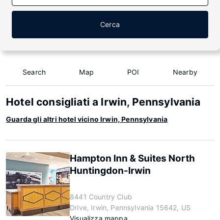
Cerca
Search
Map
POI
Nearby
Hotel consigliati a Irwin, Pennsylvania
Guarda gli altri hotel vicino Irwin, Pennsylvania
Hampton Inn & Suites North
Huntingdon-Irwin
8441 Country Club
Drive, Irwin, Pennsylvania 15642, US
Visualizza mappa