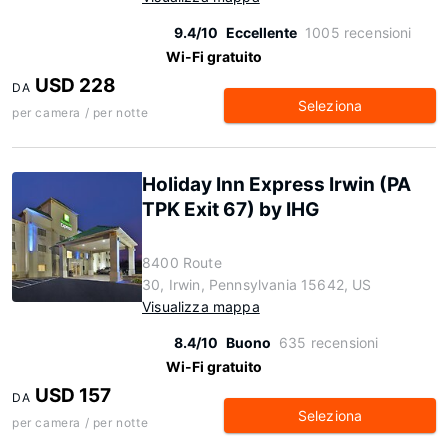
9.4/10
Eccellente
1005 recensioni
Wi-Fi gratuito
USD 228
DA
Seleziona
per camera / per notte
Holiday Inn Express Irwin (PA
TPK Exit 67) by IHG
8400 Route
30, Irwin, Pennsylvania 15642, US
Visualizza mappa
8.4/10
Buono
635 recensioni
Wi-Fi gratuito
USD 157
DA
Seleziona
per camera / per notte