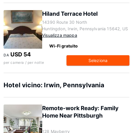
Hiland Terrace Hotel
14390 Route 30 North
Huntingdon, Irwin, Pennsylvania 15642, US
Visualizza mappa
Wi-Fi gratuito
USD 54
DA
Seleziona
per camera / per notte
Hotel vicino: Irwin, Pennsylvania
Remote-work Ready: Family
Home Near Pittsburgh
128 Mayberry