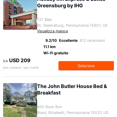
Greensburg by IHG
137 Blair
St, Greensburg, Pennsylvania 15601, US
Visualizza mappa
9.2/10
Eccellente
912 recensioni
11.1 km
Wi-Fi gratuito
USD 209
DA
Seleziona
per camera / per notte
The John Butler House Bed &
Breakfast
800 Rock Run
Road, Elizabeth, Pennsylvania 15037, US