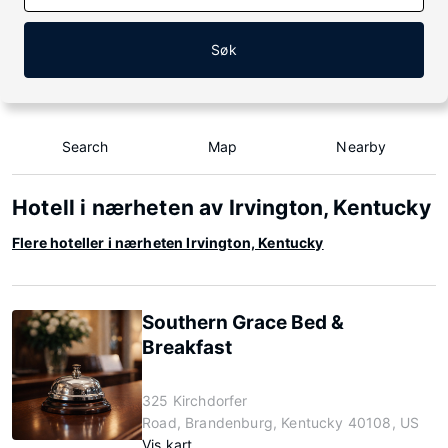
Søk
Search
Map
Nearby
Hotell i nærheten av Irvington, Kentucky
Flere hoteller i nærheten Irvington, Kentucky
Southern Grace Bed &
Breakfast
325 Kirchdorfer
Road, Brandenburg, Kentucky 40108, US
Vis kart