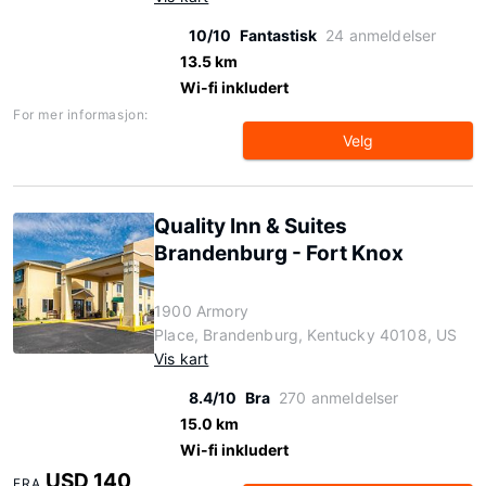
10/10
Fantastisk
24 anmeldelser
13.5 km
Wi-fi inkludert
For mer informasjon:
Velg
Quality Inn & Suites
Brandenburg - Fort Knox
1900 Armory
Place, Brandenburg, Kentucky 40108, US
Vis kart
8.4/10
Bra
270 anmeldelser
15.0 km
Wi-fi inkludert
USD 140
FRA