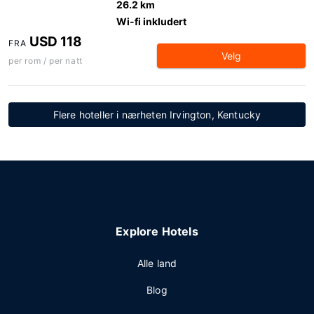
26.2 km
Wi-fi inkludert
USD 118
FRA
Velg
per rom / per natt
Flere hoteller i nærheten Irvington, Kentucky
Explore Hotels
Alle land
Blog