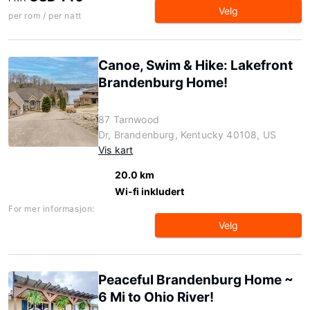
Velg
per rom / per natt
Canoe, Swim & Hike: Lakefront
Brandenburg Home!
87 Tarnwood
Dr, Brandenburg, Kentucky 40108, US
Vis kart
20.0 km
Wi-fi inkludert
For mer informasjon:
Velg
Peaceful Brandenburg Home ~
6 Mi to Ohio River!