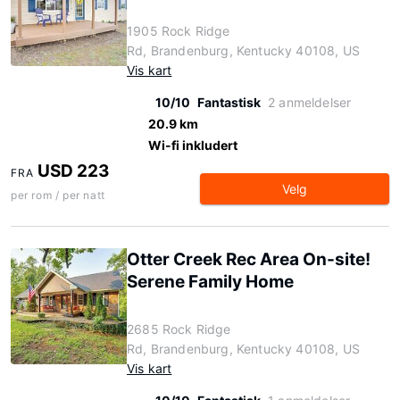
1905 Rock Ridge
Rd, Brandenburg, Kentucky 40108, US
Vis kart
10/10
Fantastisk
2 anmeldelser
20.9 km
Wi-fi inkludert
USD 223
FRA
Velg
per rom / per natt
Otter Creek Rec Area On-site!
Serene Family Home
2685 Rock Ridge
Rd, Brandenburg, Kentucky 40108, US
Vis kart