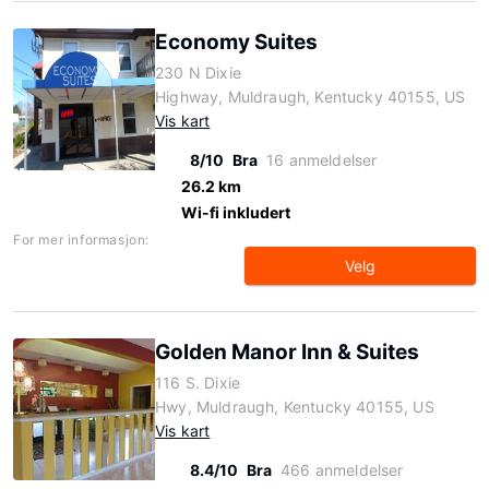
Economy Suites
230 N Dixie
Highway, Muldraugh, Kentucky 40155, US
Vis kart
8/10
Bra
16 anmeldelser
26.2 km
Wi-fi inkludert
For mer informasjon:
Velg
Golden Manor Inn & Suites
116 S. Dixie
Hwy, Muldraugh, Kentucky 40155, US
Vis kart
8.4/10
Bra
466 anmeldelser