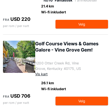
10/10
Fantastisk
1 anmeldelser
21.4 km
Wi-fi inkludert
USD 220
FRA
Velg
per rom / per natt
Golf Course Views & Games
Galore - Vine Grove Gem!
1200 Otter Creek Rd, Vine
Grove, Kentucky 40175, US
Vis kart
26.1 km
Wi-fi inkludert
USD 706
FRA
Velg
per rom / per natt