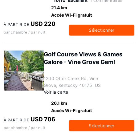
10/10
Excellent
1 commentaires
21.4 km
Accès Wi-Fi gratuit
USD 220
À PARTIR DE
Sélectionner
par chambre / par nuit
Golf Course Views & Games
Galore - Vine Grove Gem!
1200 Otter Creek Rd, Vine
Grove, Kentucky 40175, US
Voir la carte
26.1 km
Accès Wi-Fi gratuit
USD 706
À PARTIR DE
Sélectionner
par chambre / par nuit