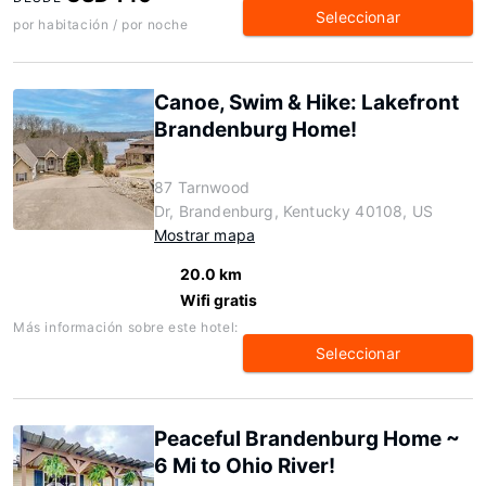
Seleccionar
por habitación / por noche
Canoe, Swim & Hike: Lakefront
Brandenburg Home!
87 Tarnwood
Dr, Brandenburg, Kentucky 40108, US
Mostrar mapa
20.0 km
Wifi gratis
Más información sobre este hotel:
Seleccionar
Peaceful Brandenburg Home ~
6 Mi to Ohio River!