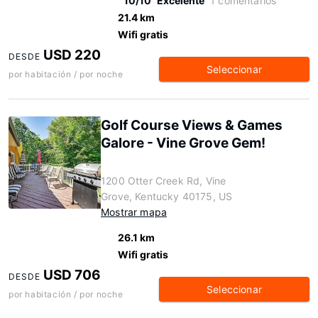
10/10
Excelente
1 comentarios
21.4 km
Wifi gratis
USD 220
DESDE
Seleccionar
por habitación / por noche
Golf Course Views & Games
Galore - Vine Grove Gem!
1200 Otter Creek Rd, Vine
Grove, Kentucky 40175, US
Mostrar mapa
26.1 km
Wifi gratis
USD 706
DESDE
Seleccionar
por habitación / por noche