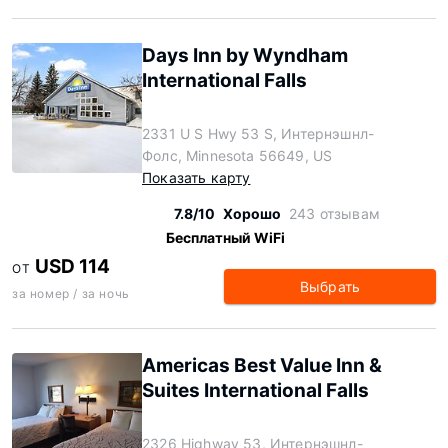
Days Inn by Wyndham
International Falls
2331 U S Hwy 53 S, Интернэшнл-
Фолс, Minnesota 56649, US
Показать карту
7.8/10
Хорошо
243 отзывам
Бесплатный WiFi
USD 114
ОТ
Выбрать
за номер / за ночь
Americas Best Value Inn &
Suites International Falls
2326 Highway 53, Интернэшнл-