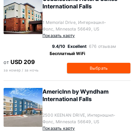
International Falls
1 Memorial Drive, Интернэшнл-
Фолс, Minnesota 56649, US
Показать карту
9.4/10
Excellent
676 отзывам
Бесплатный WiFi
USD 209
ОТ
Выбрать
за номер / за ночь
AmericInn by Wyndham
International Falls
2500 KEENAN DRIVE, Интернэшнл-
Фолс, Minnesota 56649, US
Показать карту