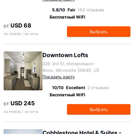
5.8/10
Fair
162 отзывам
Бесплатный WiFi
USD 68
ОТ
Выбрать
за номер / за ночь
Downtown Lofts
328 3rd St, Интернэшнл-
Фолс, Minnesota 56649, US
Показать карту
10/10
Excellent
2 отзывам
Бесплатный WiFi
USD 245
ОТ
Выбрать
за номер / за ночь
Cobblestone Hotel & Suites -