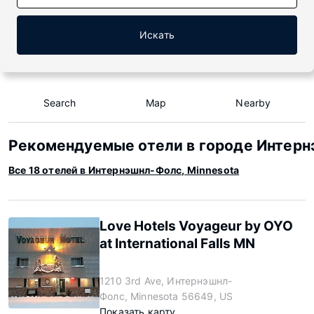
Искать
Search
Map
Nearby
Рекомендуемые отели в городе Интерн
Все 18 отелей в Интернэшнл-Фолс, Minnesota
Love Hotels Voyageur by OYO
at International Falls MN
1210 3rd Ave, Интернэшнл-
Фолс, Minnesota 56649, US
Показать карту