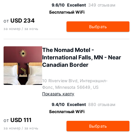
9.6/10
Excellent
349 отзывам
Бесплатный WiFi
USD 234
ОТ
Выбрать
за номер / за ночь
The Nomad Motel -
International Falls, MN - Near
Canadian Border
10 Riverview Blvd, Интернэшнл-
Фолс, Minnesota 56649, US
Показать карту
9.4/10
Excellent
880 отзывам
Бесплатный WiFi
USD 111
ОТ
Выбрать
за номер / за ночь