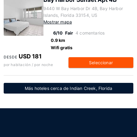
9440 W Bay Harbor Dr 4B, Bay Harbor
Islands, Florida 33154, US
Mostrar mapa
6/10
Fair
4 comentarios
0.9 km
Wifi gratis
USD 181
DESDE
Seleccionar
por habitación / por noche
Más hoteles cerca de Indian Creek, Florida