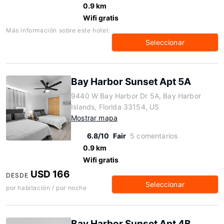
0.9 km
Wifi gratis
Más información sobre este hotel:
Seleccionar
Bay Harbor Sunset Apt 5A
9440 W Bay Harbor Dr 5A, Bay Harbor
Islands, Florida 33154, US
Mostrar mapa
6.8/10
Fair
5 comentarios
0.9 km
Wifi gratis
USD 166
DESDE
Seleccionar
por habitación / por noche
Bay Harbor Sunset Apt 4B