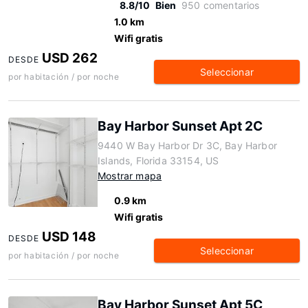
8.8/10
Bien
950 comentarios
1.0 km
Wifi gratis
USD 262
DESDE
Seleccionar
por habitación / por noche
Bay Harbor Sunset Apt 2C
9440 W Bay Harbor Dr 3C, Bay Harbor
Islands, Florida 33154, US
Mostrar mapa
0.9 km
Wifi gratis
USD 148
DESDE
Seleccionar
por habitación / por noche
Bay Harbor Sunset Apt 5C