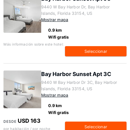
9440 W Bay Harbor Dr, Bay Harbor
Islands, Florida 33154, US
Mostrar mapa
0.9 km
Wifi gratis
Más información sobre este hotel:
Seleccionar
Bay Harbor Sunset Apt 3C
9440 W Bay Harbor Dr 3C, Bay Harbor
Islands, Florida 33154, US
Mostrar mapa
0.9 km
Wifi gratis
USD 163
DESDE
Seleccionar
por habitación / por noche