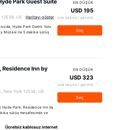
 Hyde Park Guest Suite
EN DÜŞÜK
USD 195
k 12538, US
Haritayı göster
oda başına / gecelik
nızda, Hyde Park Demir Yolu
Seç
ty Müzesi ile 5 dakika sürüş
k, Residence Inn by
EN DÜŞÜK
USD 323
oda başına / gecelik
, New York 12538, US
Seç
 / Hyde Park, Residence Inn by
dakika sürüş mesafesinde ve
Ücretsiz kablosuz internet