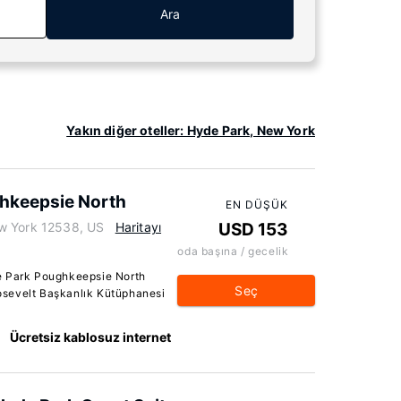
Ara
Yakın diğer oteller: Hyde Park, New York
ghkeepsie North
EN DÜŞÜK
w York 12538, US
Haritayı
USD 153
oda başına / gecelik
e Park Poughkeepsie North
Seç
Roosevelt Başkanlık Kütüphanesi
Ücretsiz kablosuz internet