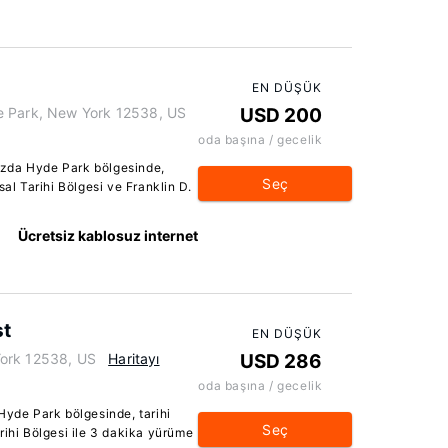
EN DÜŞÜK
e Park, New York 12538, US
USD 200
oda başına / gecelik
ızda Hyde Park bölgesinde,
Seç
sal Tarihi Bölgesi ve Franklin D.
Ücretsiz kablosuz internet
st
EN DÜŞÜK
York 12538, US
Haritayı
USD 286
oda başına / gecelik
Hyde Park bölgesinde, tarihi
Seç
rihi Bölgesi ile 3 dakika yürüme