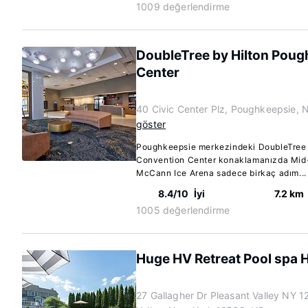
1009 değerlendirme
DoubleTree by Hilton Pou
Center
40 Civic Center Plz, Poughkeepsie, 
göster
Poughkeepsie merkezindeki DoubleTree 
Convention Center konaklamanızda Mid
McCann Ice Arena sadece birkaç adım..
8.4/10
İyi
7.2 km
1005 değerlendirme
Huge HV Retreat Pool spa
27 Gallagher Dr Pleasant Valley NY 