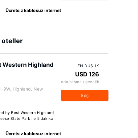
Ücretsiz kablosuz internet
oteller
st Western Highland
EN DÜŞÜK
USD 126
oda başına / gecelik
 I-9W, Highland, New
Seç
tel by Best Western Highland
ese State Park ile 5 dakika
Ücretsiz kablosuz internet