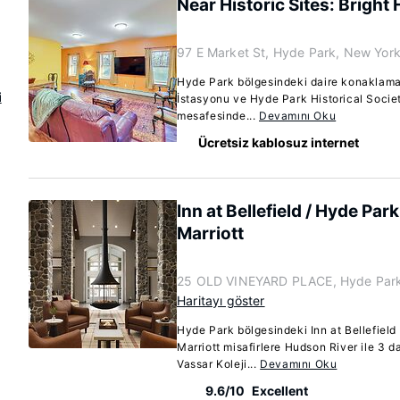
Near Historic Sites: Bright
97 E Market St, Hyde Park, New Yor
Hyde Park bölgesindeki daire konaklama
i
İstasyonu ve Hyde Park Historical Socie
mesafesinde...
Devamını Oku
Ücretsiz kablosuz internet
Inn at Bellefield / Hyde Par
Marriott
25 OLD VINEYARD PLACE, Hyde Park
Haritayı göster
Hyde Park bölgesindeki Inn at Bellefield
Marriott misafirlere Hudson River ile 3 
Vassar Koleji...
Devamını Oku
9.6/10
Excellent