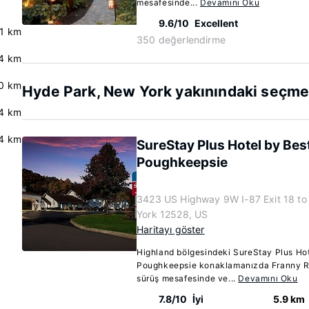
mesafesinde...
Devamını Oku
9.6/10
Excellent
.1 km
350 değerlendirme
.4 km
0 km
Hyde Park, New York yakınındaki seçme 
4 km
.4 km
SureStay Plus Hotel by Be
Poughkeepsie
3423 US Highway 9W I-87 Exit 18 to
York 12528, US
Haritayı göster
Highland bölgesindeki SureStay Plus Ho
Poughkeepsie konaklamanızda Franny Re
sürüş mesafesinde ve...
Devamını Oku
7.8/10
İyi
5.9 km