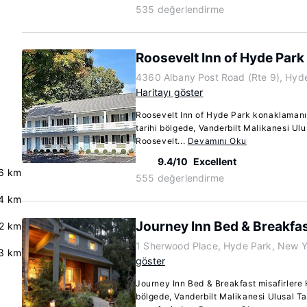
535 değerlendirme
Roosevelt Inn of Hyde Park
4360 Albany Post Road (Rte 9), Hyd
Haritayı göster
Roosevelt Inn of Hyde Park konaklaman
tarihi bölgede, Vanderbilt Malikanesi Ulu
Roosevelt...
Devamını Oku
9.4/10
Excellent
.6 km
555 değerlendirme
4 km
Journey Inn Bed & Breakfa
2 km
1 Sherwood Place, Hyde Park, New 
3 km
göster
Journey Inn Bed & Breakfast misafirlere 
bölgede, Vanderbilt Malikanesi Ulusal Ta