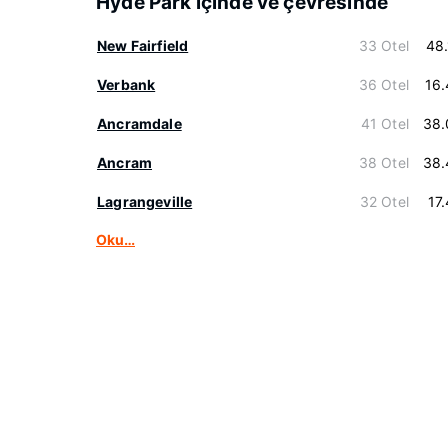
Hyde Park içinde ve çevresinde
New Fairfield
33 Otel
48
Verbank
36 Otel
16
Ancramdale
41 Otel
38.
Ancram
38 Otel
38.
Lagrangeville
32 Otel
17
Oku…