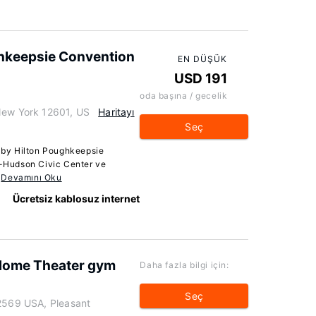
ghkeepsie Convention
EN DÜŞÜK
USD 191
oda başına / gecelik
New York 12601, US
Haritayı
Seç
by Hilton Poughkeepsie
-Hudson Civic Center ve
.
Devamını Oku
Ücretsiz kablosuz internet
 Home Theater gym
Daha fazla bilgi için:
Seç
12569 USA, Pleasant