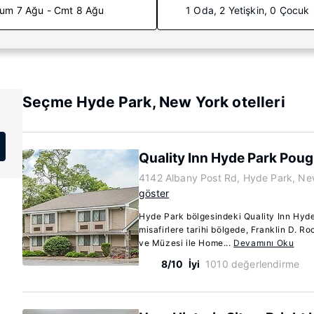
um 7 Ağu - Cmt 8 Ağu
1 Oda, 2 Yetişkin, 0 Çocuk
Seçme Hyde Park, New York otelleri
Quality Inn Hyde Park Pou
4142 Albany Post Rd, Hyde Park, Ne
göster
Hyde Park bölgesindeki Quality Inn Hyd
misafirlere tarihi bölgede, Franklin D. 
ve Müzesi ile Home...
Devamını Oku
8/10
İyi
1010 değerlendirme