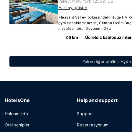
Valley, New York 12569, US
Haritayı göster
Pleasant Valley bölgesindeki Huge HV R
gym konaklamanızda, Clinton Üzüm Bağla
mesafesinde...
Devamını Oku
7.6 km
Ücretsiz kablosuz inte
Yakın diğer oteller: Hyd
HotelsOne
Help and support
Hakkımızda
Support
Otel sahipleri
Rezervasyonum