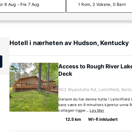
or 6 Aug - Fre 7 Aug
1 Rom, 2 Voksne, 0 Barn
Hotell i nærheten av Hudson, Kentucky
Access to Rough River Lak
Deck
403 Wyandotte Rd, Leitchfield, Ken
Dersom du har denne hytta i Leitchfield s
bare være en 9 minutters kjøretur unna
cottagen ligger...
Les Mer
12.5 km
Wi-fi inkludert