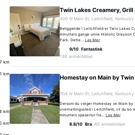
Twin Lakes Creamery, Grill 
400 N Main St, Leitchfield, Kentuck
Beliggende i Leitchfield er Twin Lakes C
minutters gange unna Historic Grayson
Park. Dette...
Les Mer
9/10
Fantastisk
139 anmeldelser
.7 km
.1 km
Homestay on Main by Twin
304 N Main St, Leitchfield, Kentuck
Dersom du velger Homestay on Main by
overnattingssted i Leitchfield, vil du bo
.4 km
minutters spasertur fra...
Les Mer
.5 km
8.8/10
Bra
45 anmeldelser
7 km