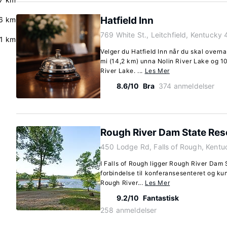
Hatfield Inn
6 km
769 White St., Leitchfield, Kentucky
.1 km
Velger du Hatfield Inn når du skal overnat
mi (14,2 km) unna Nolin River Lake og 1
River Lake. ...
Les Mer
8.6/10
Bra
374 anmeldelser
Rough River Dam State Res
450 Lodge Rd, Falls of Rough, Kent
I Falls of Rough ligger Rough River Dam 
forbindelse til konferansesenteret og kun
Rough River...
Les Mer
9.2/10
Fantastisk
258 anmeldelser