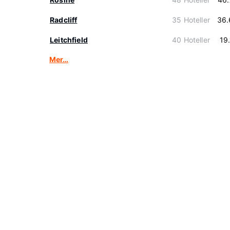
Radcliff
35 Hoteller
36.
Leitchfield
40 Hoteller
19
Mer…