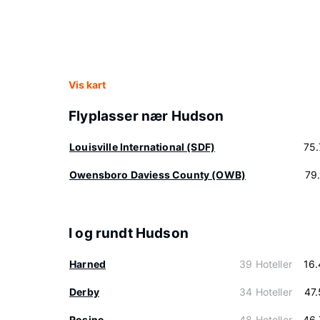
Vis kart
Flyplasser nær Hudson
Louisville International (SDF)
75
Owensboro Daviess County (OWB)
79
I og rundt Hudson
Harned
39 Hoteller
16
Derby
34 Hoteller
47
Rosine
48 Hoteller
46.