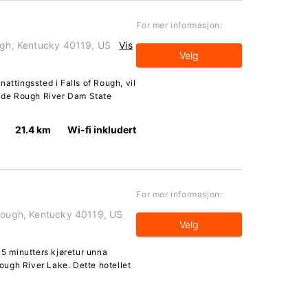
For mer informasjon:
ough, Kentucky 40119, US
Vis
Velg
attingssted i Falls of Rough, vil
 både Rough River Dam State
21.4 km
Wi-fi inkludert
For mer informasjon:
 Rough, Kentucky 40119, US
Velg
 5 minutters kjøretur unna
ugh River Lake. Dette hotellet