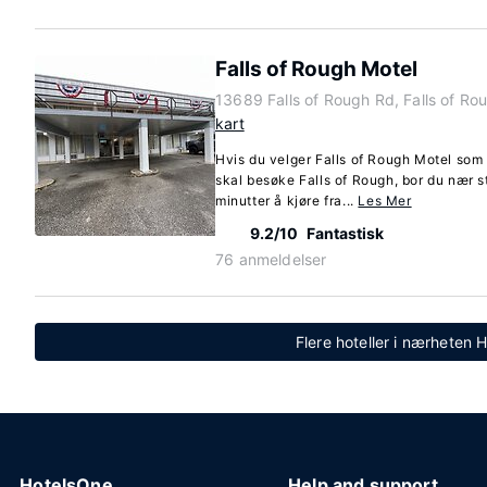
Falls of Rough Motel
13689 Falls of Rough Rd, Falls of R
kart
Hvis du velger Falls of Rough Motel som 
skal besøke Falls of Rough, bor du nær 
minutter å kjøre fra...
Les Mer
9.2/10
Fantastisk
76 anmeldelser
Flere hoteller i nærheten
HotelsOne
Help and support