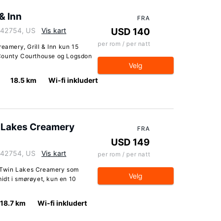
& Inn
FRA
y 42754, US
Vis kart
USD 140
per rom / per natt
reamery, Grill & Inn kun 15
 County Courthouse og Logsdon
Velg
18.5 km
Wi-fi inkludert
 Lakes Creamery
FRA
USD 149
y 42754, US
Vis kart
per rom / per natt
 Twin Lakes Creamery som
Velg
 midt i smørøyet, kun en 10
18.7 km
Wi-fi inkludert