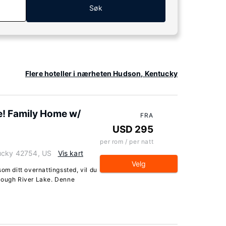
Søk
Flere hoteller i nærheten Hudson, Kentucky
e! Family Home w/
FRA
USD 295
per rom / per natt
tucky 42754, US
Vis kart
Velg
om ditt overnattingssted, vil du
 Rough River Lake. Denne