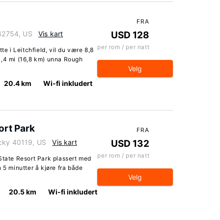
FRA
 42754, US
Vis kart
USD 128
per rom / per natt
te i Leitchfield, vil du være 8,8
0,4 mi (16,8 km) unna Rough
Velg
20.4 km
Wi-fi inkludert
ort Park
FRA
ucky 40119, US
Vis kart
USD 132
per rom / per natt
State Resort Park plassert med
 5 minutter å kjøre fra både
Velg
20.5 km
Wi-fi inkludert