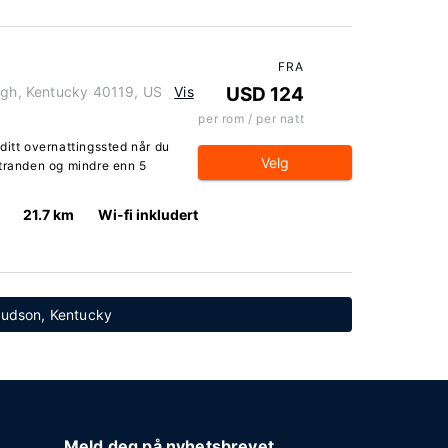
FRA
ough, Kentucky 40119, US
Vis
USD 124
per rom / per natt
ditt overnattingssted når du
Velg
stranden og mindre enn 5
21.7 km
Wi-fi inkludert
 Hudson, Kentucky
Meld deg på nyhetsbrevet