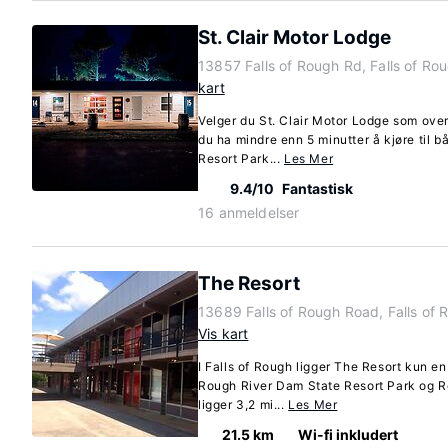
St. Clair Motor Lodge
13857 Falls of Rough Rd, Falls of R
kart
Velger du St. Clair Motor Lodge som overn
du ha mindre enn 5 minutter å kjøre til
Resort Park...
Les Mer
9.4/10
Fantastisk
16 anmeldelser
The Resort
13689 Falls of Rough Road, Falls of
Vis kart
I Falls of Rough ligger The Resort kun en
Rough River Dam State Resort Park og Ro
ligger 3,2 mi...
Les Mer
21.5 km
Wi-fi inkludert