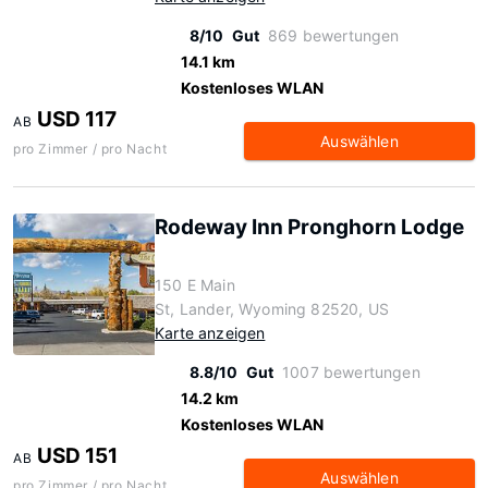
8/10
Gut
869 bewertungen
14.1 km
Kostenloses WLAN
USD 117
AB
Auswählen
pro Zimmer / pro Nacht
Rodeway Inn Pronghorn Lodge
150 E Main
St, Lander, Wyoming 82520, US
Karte anzeigen
8.8/10
Gut
1007 bewertungen
14.2 km
Kostenloses WLAN
USD 151
AB
Auswählen
pro Zimmer / pro Nacht