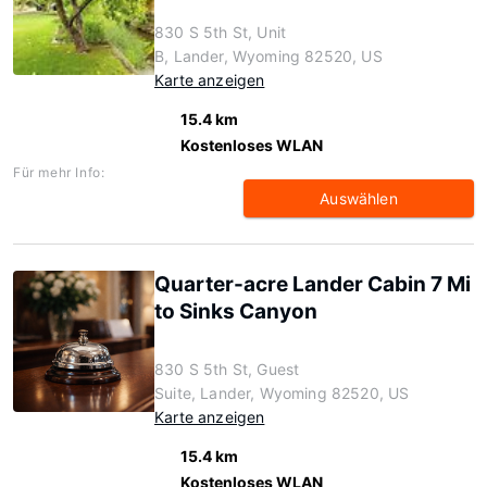
830 S 5th St, Unit
B, Lander, Wyoming 82520, US
Karte anzeigen
15.4 km
Kostenloses WLAN
Für mehr Info:
Auswählen
Quarter-acre Lander Cabin 7 Mi
to Sinks Canyon
830 S 5th St, Guest
Suite, Lander, Wyoming 82520, US
Karte anzeigen
15.4 km
Kostenloses WLAN