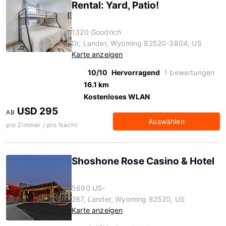
Rental: Yard, Patio!
1320 Goodrich
Dr, Lander, Wyoming 82520-3804, US
Karte anzeigen
10/10
Hervorragend
1 bewertungen
16.1 km
Kostenloses WLAN
USD 295
AB
Auswählen
pro Zimmer / pro Nacht
Shoshone Rose Casino & Hotel
5690 US-
287, Lander, Wyoming 82520, US
Karte anzeigen