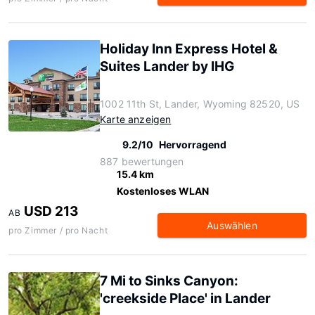
Holiday Inn Express Hotel &
Suites Lander by IHG
1002 11th St, Lander, Wyoming 82520, US
Karte anzeigen
9.2/10
Hervorragend
887 bewertungen
15.4 km
Kostenloses WLAN
USD 213
AB
Auswählen
pro Zimmer / pro Nacht
7 Mi to Sinks Canyon:
'creekside Place' in Lander