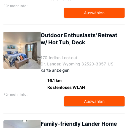
Für mehr Info:
Auswählen
Outdoor Enthusiasts' Retreat
w/ Hot Tub, Deck
170 Indian Lookout
Dr, Lander, Wyoming 82520-3057, US
Karte anzeigen
16.1 km
Kostenloses WLAN
Für mehr Info:
Auswählen
Family-friendly Lander Home