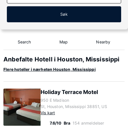
Søk
Search
Map
Nearby
Anbefalte Hotell i Houston, Mississippi
Flere hoteller i nærheten Houston, Mississippi
Holiday Terrace Motel
950 E Madison
St, Houston, Mississippi 38851, US
Vis kart
7.6/10
Bra
154 anmeldelser