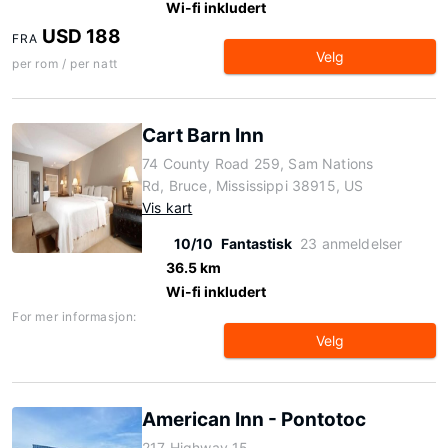
Wi-fi inkludert
USD 188
FRA
Velg
per rom / per natt
Cart Barn Inn
74 County Road 259, Sam Nations
Rd, Bruce, Mississippi 38915, US
Vis kart
10/10
Fantastisk
23 anmeldelser
36.5 km
Wi-fi inkludert
For mer informasjon:
Velg
American Inn - Pontotoc
217 Highway 15