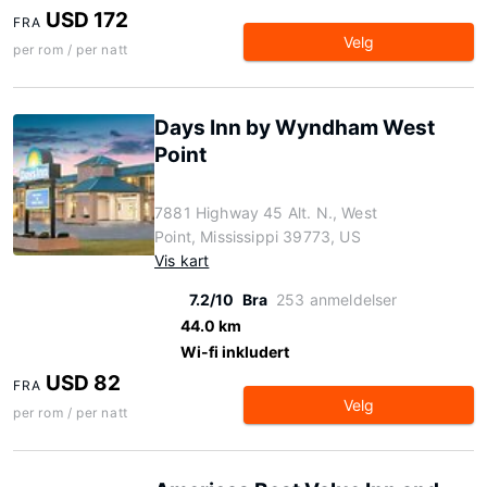
USD 172
FRA
Velg
per rom / per natt
Days Inn by Wyndham West
Point
7881 Highway 45 Alt. N., West
Point, Mississippi 39773, US
Vis kart
7.2/10
Bra
253 anmeldelser
44.0 km
Wi-fi inkludert
USD 82
FRA
Velg
per rom / per natt