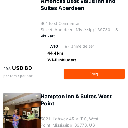
Americas Best Value Inn and
Suites Aberdeen
801 East Commerce
Street, Aberdeen, Mississippi 39730, US
Vis kart
7/10
197 anmeldelser
44.4 km
Wi-fi inkludert
USD 80
FRA
Velg
per rom / per natt
Hampton Inn & Suites West
Point
5821 Highway 45 ALT S, West
Point, Mississippi 39773, US