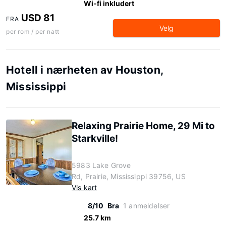
Wi-fi inkludert
USD 81
FRA
Velg
per rom / per natt
Hotell i nærheten av Houston,
Mississippi
Relaxing Prairie Home, 29 Mi to
Starkville!
5983 Lake Grove
Rd, Prairie, Mississippi 39756, US
Vis kart
8/10
Bra
1 anmeldelser
25.7 km