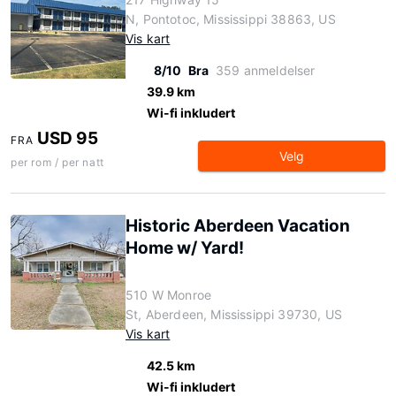
N, Pontotoc, Mississippi 38863, US
Vis kart
8/10
Bra
359 anmeldelser
39.9 km
Wi-fi inkludert
USD 95
FRA
Velg
per rom / per natt
Historic Aberdeen Vacation
Home w/ Yard!
510 W Monroe
St, Aberdeen, Mississippi 39730, US
Vis kart
42.5 km
Wi-fi inkludert