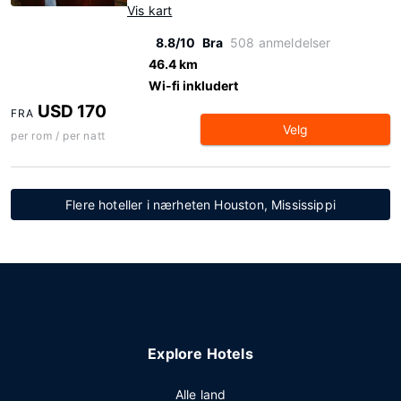
Vis kart
8.8/10
Bra
508 anmeldelser
46.4 km
Wi-fi inkludert
USD 170
FRA
Velg
per rom / per natt
Flere hoteller i nærheten Houston, Mississippi
Explore Hotels
Alle land