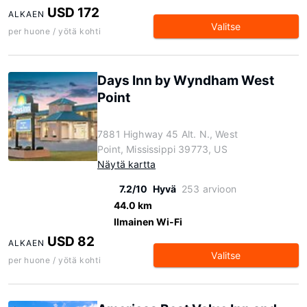
USD 172
ALKAEN
Valitse
per huone / yötä kohti
Days Inn by Wyndham West
Point
7881 Highway 45 Alt. N., West
Point, Mississippi 39773, US
Näytä kartta
7.2/10
Hyvä
253 arvioon
44.0 km
Ilmainen Wi-Fi
USD 82
ALKAEN
Valitse
per huone / yötä kohti