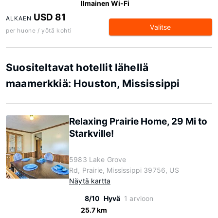
Ilmainen Wi-Fi
USD 81
ALKAEN
Valitse
per huone / yötä kohti
Suositeltavat hotellit lähellä
maamerkkiä: Houston, Mississippi
Relaxing Prairie Home, 29 Mi to
Starkville!
5983 Lake Grove
Rd, Prairie, Mississippi 39756, US
Näytä kartta
8/10
Hyvä
1 arvioon
25.7 km