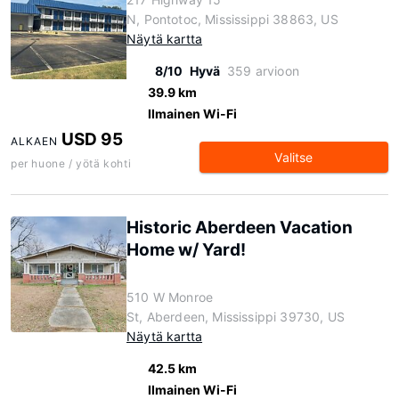
N, Pontotoc, Mississippi 38863, US
Näytä kartta
8/10
Hyvä
359 arvioon
39.9 km
Ilmainen Wi-Fi
USD 95
ALKAEN
Valitse
per huone / yötä kohti
Historic Aberdeen Vacation
Home w/ Yard!
510 W Monroe
St, Aberdeen, Mississippi 39730, US
Näytä kartta
42.5 km
Ilmainen Wi-Fi