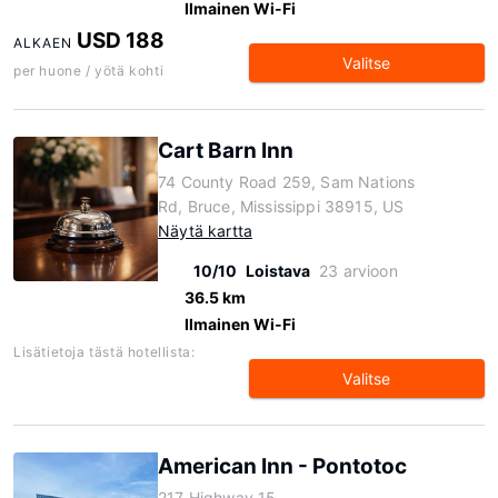
Ilmainen Wi-Fi
USD 188
ALKAEN
Valitse
per huone / yötä kohti
Cart Barn Inn
74 County Road 259, Sam Nations
Rd, Bruce, Mississippi 38915, US
Näytä kartta
10/10
Loistava
23 arvioon
36.5 km
Ilmainen Wi-Fi
Lisätietoja tästä hotellista:
Valitse
American Inn - Pontotoc
217 Highway 15