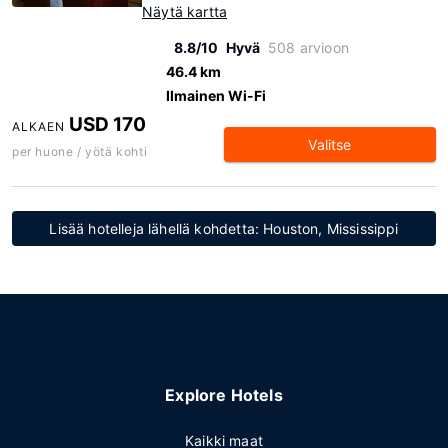
Näytä kartta
8.8/10
Hyvä
508 arvioon
46.4 km
Ilmainen Wi-Fi
USD 170
ALKAEN
Valitse
per huone / yötä kohti
Lisää hotelleja lähellä kohdetta: Houston, Mississippi
Explore Hotels
Kaikki maat