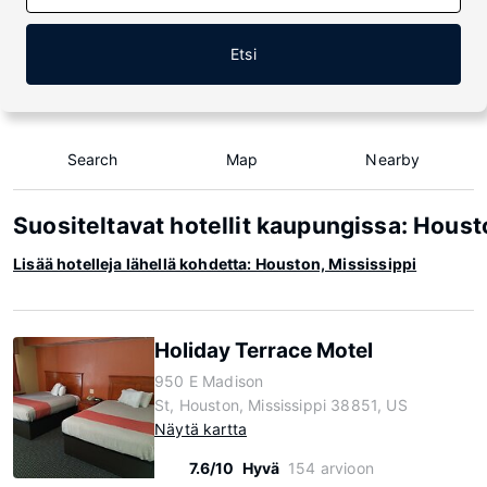
Etsi
Search
Map
Nearby
Suositeltavat hotellit kaupungissa: Houst
Lisää hotelleja lähellä kohdetta: Houston, Mississippi
Holiday Terrace Motel
950 E Madison
St, Houston, Mississippi 38851, US
Näytä kartta
7.6/10
Hyvä
154 arvioon