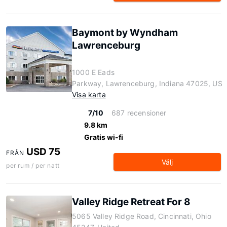
Baymont by Wyndham
Lawrenceburg
1000 E Eads
Parkway, Lawrenceburg, Indiana 47025, US
Visa karta
7/10
687 recensioner
9.8 km
Gratis wi-fi
USD 75
FRÅN
Välj
per rum / per natt
Valley Ridge Retreat For 8
5065 Valley Ridge Road, Cincinnati, Ohio