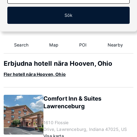
Sök
Search
Map
POI
Nearby
Erbjudna hotell nära Hooven, Ohio
Fler hotell nära Hooven, Ohio
Comfort Inn & Suites
Lawrenceburg
1610 Flossie
Drive, Lawrenceburg, Indiana 47025, US
Visa karta