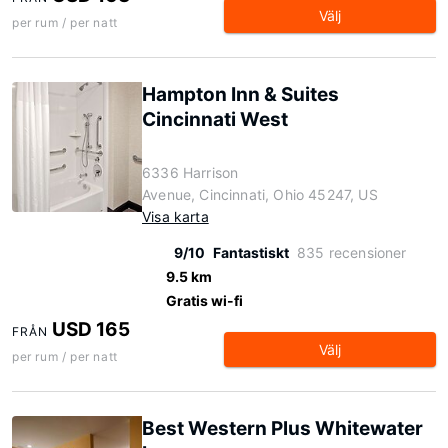
Välj
per rum / per natt
Hampton Inn & Suites
Cincinnati West
6336 Harrison
Avenue, Cincinnati, Ohio 45247, US
Visa karta
9/10
Fantastiskt
835 recensioner
9.5 km
Gratis wi-fi
USD 165
FRÅN
Välj
per rum / per natt
Best Western Plus Whitewater