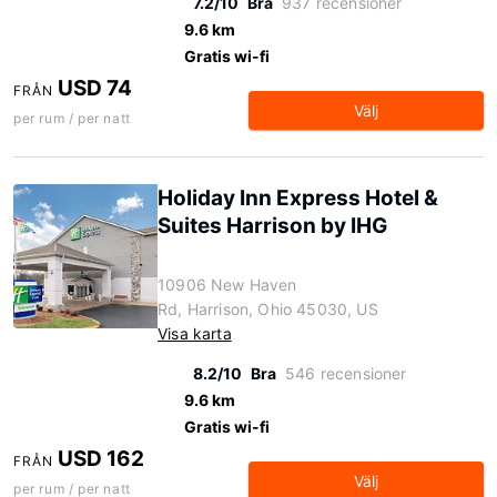
7.2/10
Bra
937 recensioner
9.6 km
Gratis wi-fi
USD 74
FRÅN
Välj
per rum / per natt
Holiday Inn Express Hotel &
Suites Harrison by IHG
10906 New Haven
Rd, Harrison, Ohio 45030, US
Visa karta
8.2/10
Bra
546 recensioner
9.6 km
Gratis wi-fi
USD 162
FRÅN
Välj
per rum / per natt