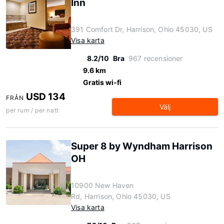
Inn
391 Comfort Dr, Harrison, Ohio 45030, US
Visa karta
8.2/10
Bra
967 recensioner
9.6 km
Gratis wi-fi
USD 134
FRÅN
Välj
per rum / per natt
Super 8 by Wyndham Harrison
OH
10900 New Haven
Rd, Harrison, Ohio 45030, US
Visa karta