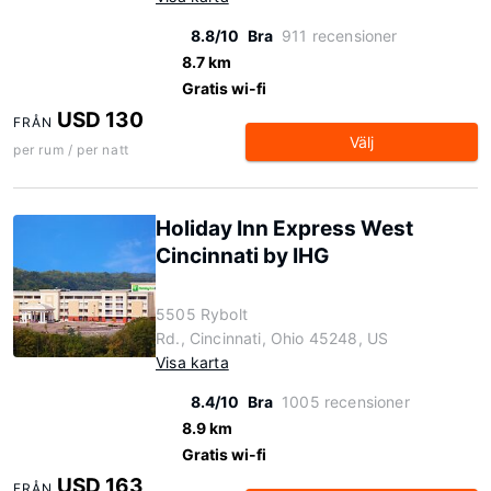
8.8/10
Bra
911 recensioner
8.7 km
Gratis wi-fi
USD 130
FRÅN
Välj
per rum / per natt
Holiday Inn Express West
Cincinnati by IHG
5505 Rybolt
Rd., Cincinnati, Ohio 45248, US
Visa karta
8.4/10
Bra
1005 recensioner
8.9 km
Gratis wi-fi
USD 163
FRÅN