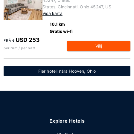
45247, United
States, Cincinnati, Ohio 45247, US
Visa karta
10.1 km
Gratis wi-fi
USD 253
FRÅN
Välj
per rum / per natt
Fler hotell nära Hooven, Ohio
Explore Hotels