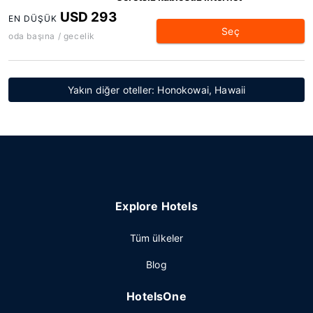
USD 293
EN DÜŞÜK
Seç
oda başına / gecelik
Yakın diğer oteller: Honokowai, Hawaii
Explore Hotels
Tüm ülkeler
Blog
HotelsOne