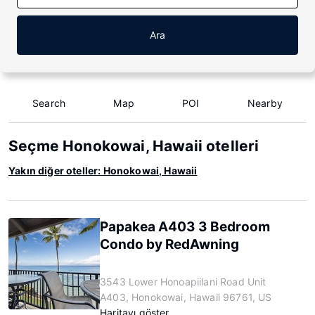
Ara
Search
Map
POI
Nearby
Seçme Honokowai, Hawaii otelleri
Yakın diğer oteller: Honokowai, Hawaii
Papakea A403 3 Bedroom
Condo by RedAwning
3543 Lower Honoapiilani Road Unit
A403, Honokowai, Hawaii 96761, US
Haritayı göster