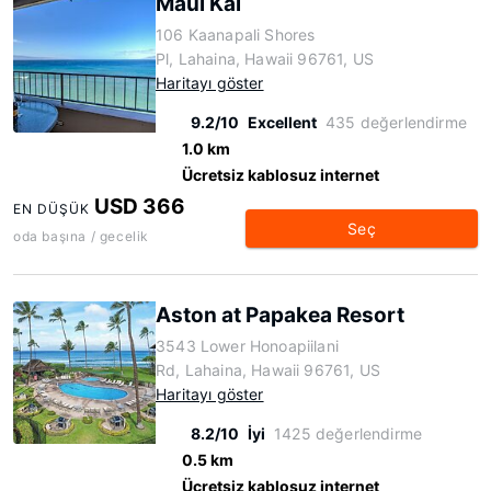
Maui Kai
106 Kaanapali Shores
Pl, Lahaina, Hawaii 96761, US
Haritayı göster
9.2/10
Excellent
435 değerlendirme
1.0 km
Ücretsiz kablosuz internet
USD 366
EN DÜŞÜK
Seç
oda başına / gecelik
Aston at Papakea Resort
3543 Lower Honoapiilani
Rd, Lahaina, Hawaii 96761, US
Haritayı göster
8.2/10
İyi
1425 değerlendirme
0.5 km
Ücretsiz kablosuz internet