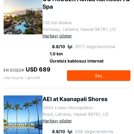
Spa
130 Kai Malina
Parkway, Lahaina, Hawaii 96761, US
Haritayı göster
8.8/10
İyi
2977 değerlendirme
1.0 km
Ücretsiz kablosuz internet
USD 689
EN DÜŞÜK
Seç
oda başına / gecelik
AEI at Kaanapali Shores
3445 Lower Honoapiilani
Road, Lahaina, Hawaii 96761, US
Haritayı göster
8.8/10
İyi
568 değerlendirme