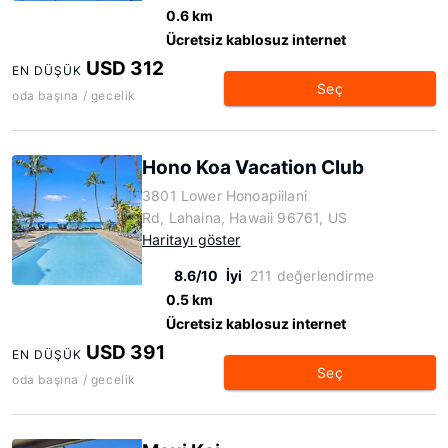
0.6 km
Ücretsiz kablosuz internet
USD 312
EN DÜŞÜK
Seç
oda başına / gecelik
Hono Koa Vacation Club
3801 Lower Honoapiilani
Rd, Lahaina, Hawaii 96761, US
Haritayı göster
8.6/10
İyi
211 değerlendirme
0.5 km
Ücretsiz kablosuz internet
USD 391
EN DÜŞÜK
Seç
oda başına / gecelik