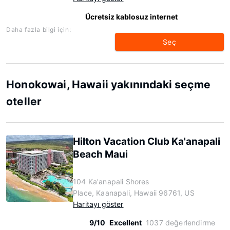
Ücretsiz kablosuz internet
Daha fazla bilgi için:
Seç
Honokowai, Hawaii yakınındaki seçme
oteller
Hilton Vacation Club Ka'anapali
Beach Maui
104 Ka'anapali Shores
Place, Kaanapali, Hawaii 96761, US
Haritayı göster
9/10
Excellent
1037 değerlendirme