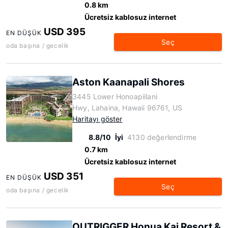
0.8 km
Ücretsiz kablosuz internet
USD 395
EN DÜŞÜK
Seç
oda başına / gecelik
Aston Kaanapali Shores
3445 Lower Honoapiilani
Hwy, Lahaina, Hawaii 96761, US
Haritayı göster
8.8/10
İyi
4130 değerlendirme
0.7 km
Ücretsiz kablosuz internet
USD 351
EN DÜŞÜK
Seç
oda başına / gecelik
OUTRIGGER Honua Kai Resort &