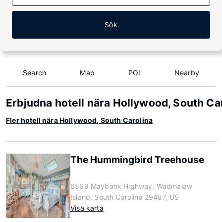
Sök
Search
Map
POI
Nearby
Erbjudna hotell nära Hollywood, South Ca
Fler hotell nära Hollywood, South Carolina
The Hummingbird Treehouse
6569 Maybank Highway, Wadmalaw
Island, South Carolina 29487, US
Visa karta