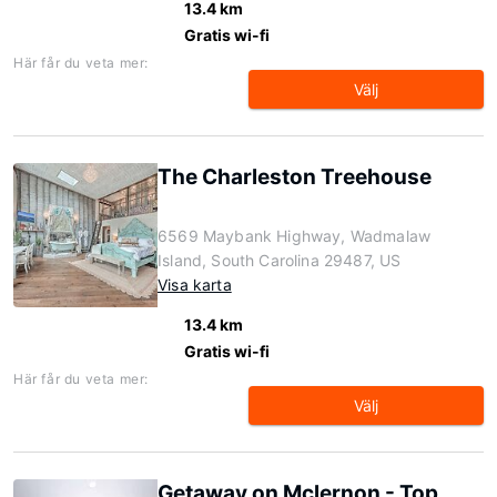
13.4 km
Gratis wi-fi
Här får du veta mer:
Välj
The Charleston Treehouse
6569 Maybank Highway, Wadmalaw
Island, South Carolina 29487, US
Visa karta
13.4 km
Gratis wi-fi
Här får du veta mer:
Välj
Getaway on Mclernon - Top