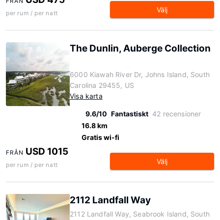
FRÅN
Välj
per rum / per natt
The Dunlin, Auberge Collection
6000 Kiawah River Dr, Johns Island, South
Carolina 29455, US
Visa karta
9.6/10
Fantastiskt
42 recensioner
16.8 km
Gratis wi-fi
USD 1015
FRÅN
Välj
per rum / per natt
2112 Landfall Way
2112 Landfall Way, Seabrook Island, South