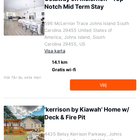
Notch Mid Term Stay
596 McLernon Trace Johns Island South
Carolina 29455 United States of
America, Johns Island, South
Carolina 29455, US
Visa karta
14.1 km
Gratis wi-fi
Här får du veta mer:
Välj
'kerrison by Kiawah' Home w/
Deck & Fire Pit
4435 Betsy Kerrison Parkway, Johns