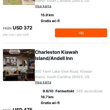
Island, South Carolina 29455, US
Visa karta
15.9 km
Gratis wi-fi
USD 372
FRÅN
Välj
per rum / per natt
Charleston Kiawah
Island/Andell Inn
300 Farm Lake View Road, Kiawah
Island, South Carolina 29455, US
Visa karta
9.6/10
Fantastiskt
549 recensioner
16.7 km
Gratis wi-fi
USD 475