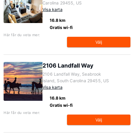
Carolina 29455, US
Visa karta
16.8 km
Gratis wi-fi
Här får du veta mer:
Välj
2106 Landfall Way
2106 Landfall Way, Seabrook
Island, South Carolina 29455, US
Visa karta
16.8 km
Gratis wi-fi
Här får du veta mer:
Välj