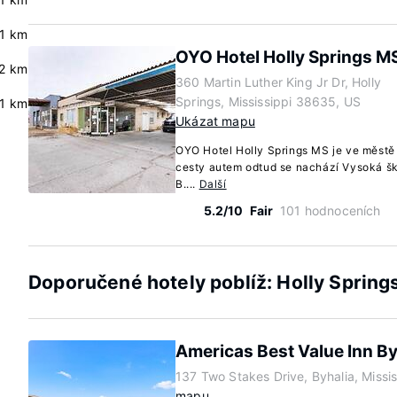
.1 km
OYO Hotel Holly Springs M
.2 km
360 Martin Luther King Jr Dr, Holly
Springs, Mississippi 38635, US
.1 km
Ukázat mapu
OYO Hotel Holly Springs MS je ve městě
cesty autem odtud se nachází Vysoká š
B....
Další
5.2/10
Fair
101 hodnoceních
Doporučené hotely poblíž: Holly Springs
Americas Best Value Inn By
137 Two Stakes Drive, Byhalia, Missi
mapu