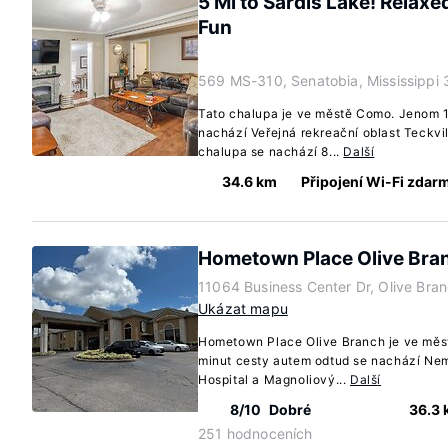
5 Mi to Sardis Lake! Relax
Fun
569 MS-310, Senatobia, Mississippi
Tato chalupa je ve městě Como. Jenom 1
nachází Veřejná rekreační oblast Teckvil
chalupa se nachází 8...
Další
34.6 km
Připojení Wi-Fi zdar
Hometown Place Olive Bra
11064 Business Center Dr, Olive Bran
Ukázat mapu
Hometown Place Olive Branch je ve měs
minut cesty autem odtud se nachází Ne
Hospital a Magnoliový...
Další
8/10
Dobré
36.3
251 hodnoceních