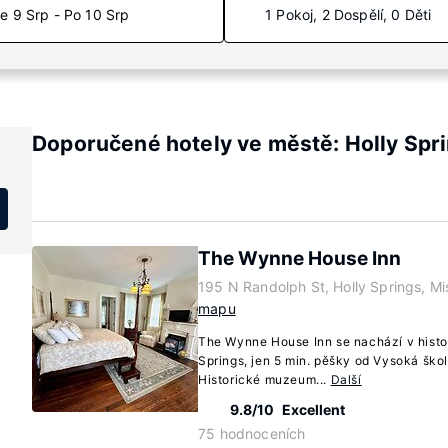
e 9 Srp - Po 10 Srp
1 Pokoj, 2 Dospělí, 0 Děti
Doporučené hotely ve městě: Holly Spri
The Wynne House Inn
195 N Randolph St, Holly Springs, Mi
mapu
The Wynne House Inn se nachází v histor
Springs, jen 5 min. pěšky od Vysoká škol
Historické muzeum...
Další
9.8/10
Excellent
75 hodnoceních