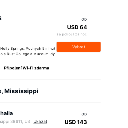
S
OD
USD 64
za pokoj / za noc
Vybrat
 Holly Springs. Pouhých 5 minut
kola Rust College a Muzeum Idy
Připojení Wi-Fi zdarma
, Mississippi
halia
OD
ssippi 38611, US
Ukázat
USD 143