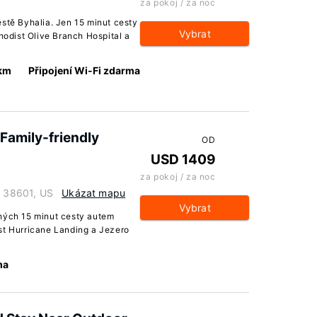
za pokoj / za noc
ěstě Byhalia. Jen 15 minut cesty
Vybrat
dist Olive Branch Hospital a
 km
Připojení Wi-Fi zdarma
 Family-friendly
OD
USD 1409
za pokoj / za noc
i 38601, US
Ukázat mapu
Vybrat
uhých 15 minut cesty autem
st Hurricane Landing a Jezero
ma