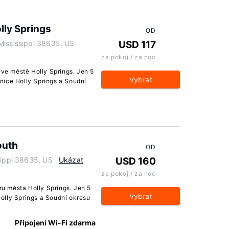
lly Springs
OD
Mississippi 38635, US
USD 117
za pokoj / za noc
 ve městě Holly Springs. Jen 5
Vybrat
nice Holly Springs a Soudní
outh
OD
sippi 38635, US
Ukázat
USD 160
za pokoj / za noc
tru města Holly Springs. Jen 5
Vybrat
olly Springs a Soudní okresu
Připojení Wi-Fi zdarma