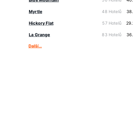
Myrtle
48 Hotelů
38
Hickory Flat
57 Hotelů
29
La Grange
83 Hotelů
36
Další…