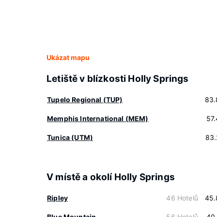
Ukázat mapu
Letiště v blízkosti Holly Springs
Tupelo Regional (TUP)
83.
Memphis International (MEM)
57
Tunica (UTM)
83.
V místě a okolí Holly Springs
Ripley
46 Hotelů
45.
Blue Mountain
56 Hotelů
40