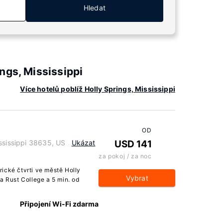
Hledat
ngs, Mississippi
Více hotelů poblíž Holly Springs, Mississippi
OD
ssissippi 38635, US
Ukázat
USD 141
za pokoj / za noc
ické čtvrti ve městě Holly
Vybrat
a Rust College a 5 min. od
Připojení Wi-Fi zdarma