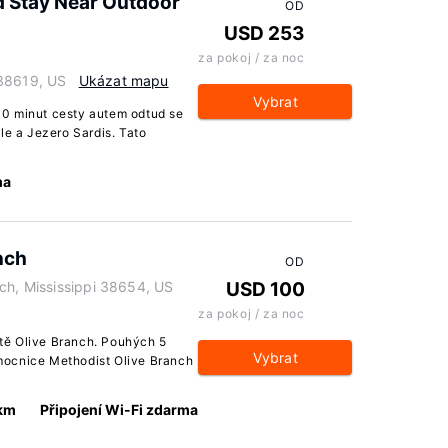
ed Stay Near Outdoor
OD
USD 253
za pokoj / za noc
 38619, US
Ukázat mapu
Vybrat
0 minut cesty autem odtud se
le a Jezero Sardis. Tato
ma
nch
OD
ch, Mississippi 38654, US
USD 100
za pokoj / za noc
tě Olive Branch. Pouhých 5
Vybrat
mocnice Methodist Olive Branch
 km
Připojení Wi-Fi zdarma