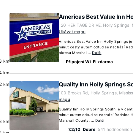
Americas Best Value Inn Ho
120 HERITAGE DRIVE, Holly Springs, 
Ukázat mapu
Americas Best Value Inn Holly Springs je
minut cesty autem odtud se nachází Rad
okresu Marshall...
Další
8 km
Připojení Wi-Fi zdarma
.4 km
Quality Inn Holly Springs S
2 km
100 Brooks Rd, Holly Springs, Missis
mapu
Quality Inn Holly Springs South je v cen
minut autem odtud se nachází Radnice H
Marshall County. ...
Další
8 km
7.2/10
Dobré
541 hodnoceních
.1 km