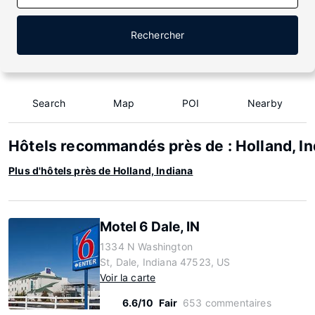
Rechercher
Search
Map
POI
Nearby
Hôtels recommandés près de : Holland, In
Plus d'hôtels près de Holland, Indiana
Motel 6 Dale, IN
1334 N Washington
St, Dale, Indiana 47523, US
Voir la carte
6.6/10
Fair
653 commentaires