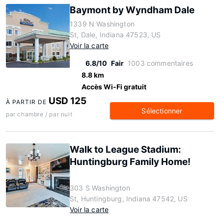
Baymont by Wyndham Dale
1339 N Washington
St, Dale, Indiana 47523, US
Voir la carte
6.8/10
Fair
1003 commentaires
8.8 km
Accès Wi-Fi gratuit
USD 125
À PARTIR DE
Sélectionner
par chambre / par nuit
Walk to League Stadium:
Huntingburg Family Home!
303 S Washington
St, Huntingburg, Indiana 47542, US
Voir la carte