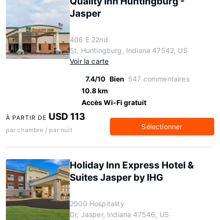
Quality Inn Huntingburg -
Jasper
406 E 22nd
St, Huntingburg, Indiana 47542, US
Voir la carte
7.4/10
Bien
547 commentaires
10.8 km
Accès Wi-Fi gratuit
USD 113
À PARTIR DE
Sélectionner
par chambre / par nuit
Holiday Inn Express Hotel &
Suites Jasper by IHG
2000 Hospitality
Dr, Jasper, Indiana 47546, US