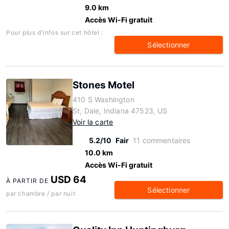
9.0 km
Accès Wi-Fi gratuit
Pour plus d'infos sur cet hôtel :
Sélectionner
Stones Motel
410 S Washington
St, Dale, Indiana 47523, US
Voir la carte
5.2/10
Fair
11 commentaires
10.0 km
Accès Wi-Fi gratuit
USD 64
À PARTIR DE
Sélectionner
par chambre / par nuit