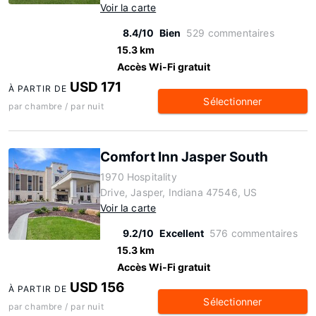
Voir la carte
8.4/10
Bien
529 commentaires
15.3 km
Accès Wi-Fi gratuit
USD 171
À PARTIR DE
Sélectionner
par chambre / par nuit
Comfort Inn Jasper South
1970 Hospitality
Drive, Jasper, Indiana 47546, US
Voir la carte
9.2/10
Excellent
576 commentaires
15.3 km
Accès Wi-Fi gratuit
USD 156
À PARTIR DE
Sélectionner
par chambre / par nuit