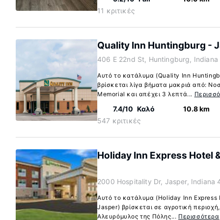
11 κριτικές
Quality Inn Huntingburg - 
406 E 22nd St, Huntingburg, Indian
Αυτό το κατάλυμα (Quality Inn Huntingb
βρίσκεται λίγα βήματα μακριά από: Νο
Memorial και απέχει 3 λεπτά...
Περισσ
7.4/10
Καλό
10.8 km
547 κριτικές
Holiday Inn Express Hotel 
2000 Hospitality Dr, Jasper, Indiana
Αυτό το κατάλυμα (Holiday Inn Express H
Jasper) βρίσκεται σε αγροτική περιοχή
Αλευρόμυλος της Πόλης...
Περισσότερα