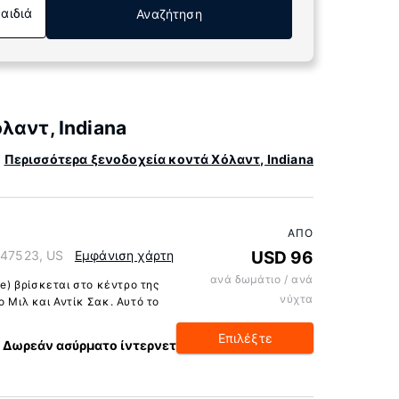
Παιδιά
Αναζήτηση
λαντ, Indiana
Περισσότερα ξενοδοχεία κοντά Χόλαντ, Indiana
ΑΠΌ
a 47523, US
Εμφάνιση χάρτη
USD 96
ανά δωμάτιο / ανά
le) βρίσκεται στο κέντρο της
νύχτα
ο Μιλ και Αντίκ Σακ. Αυτό το
Επιλέξτε
Δωρεάν ασύρματο ίντερνετ