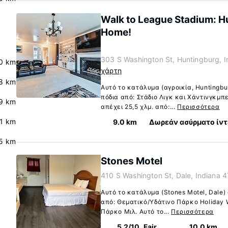
Walk to League Stadium: H
Home!
303 S Washington St, Huntingburg, 
0 km
χάρτη
8 km
Αυτό το κατάλυμα (αγροικία, Huntingbu
πόδια από: Στάδιο Λιγκ και Χάντινγκμπε
9 km
απέχει 25,5 χλμ. από:...
Περισσότερα
.1 km
9.0 km
Δωρεάν ασύρματο ίντ
.5 km
Stones Motel
410 S Washington St, Dale, Indiana 
Αυτό το κατάλυμα (Stones Motel, Dale)
από: Θεματικό/Υδάτινο Πάρκο Holiday Wo
Πάρκο Μιλ. Αυτό το...
Περισσότερα
5.2/10
Fair
10.0 km