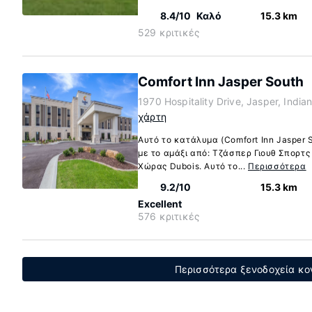
8.4/10
Καλό
15.3 km
529 κριτικές
Comfort Inn Jasper South
1970 Hospitality Drive, Jasper, Indi
χάρτη
Αυτό το κατάλυμα (Comfort Inn Jasper 
με το αμάξι από: Τζάσπερ Γιουθ Σπορτς
Χώρας Dubois. Αυτό το...
Περισσότερα
9.2/10
15.3 km
Excellent
576 κριτικές
Περισσότερα ξενοδοχεία κον