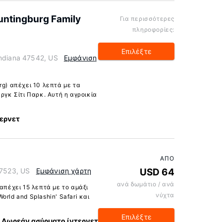
untingburg Family
Για περισσότερες
πληροφορίες:
Επιλέξτε
Indiana 47542, US
Εμφάνιση
rg) απέχει 10 λεπτά με τα
ργκ Σίτι Παρκ. Αυτή η αγροικία
ερνετ
ΑΠΌ
47523, US
Εμφάνιση χάρτη
USD 64
ανά δωμάτιο / ανά
 απέχει 15 λεπτά με το αμάξι
νύχτα
rld and Splashin' Safari και
Επιλέξτε
Δωρεάν ασύρματο ίντερνετ