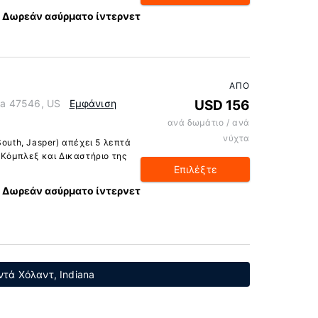
Δωρεάν ασύρματο ίντερνετ
ΑΠΌ
ana 47546, US
Εμφάνιση
USD 156
ανά δωμάτιο / ανά
νύχτα
South, Jasper) απέχει 5 λεπτά
 Κόμπλεξ και Δικαστήριο της
Επιλέξτε
Δωρεάν ασύρματο ίντερνετ
τά Χόλαντ, Indiana