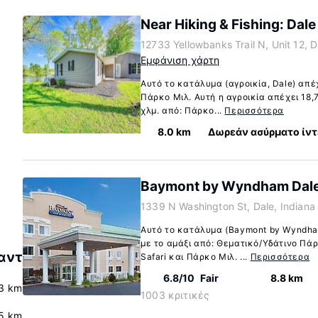
Near Hiking & Fishing: Dal
12733 Yellowbanks Trail N, Unit 12, 
Εμφάνιση χάρτη
Αυτό το κατάλυμα (αγροικία, Dale) απέχ
Πάρκο Μιλ. Αυτή η αγροικία απέχει 18,7
χλμ. από: Πάρκο...
Περισσότερα
8.0 km
Δωρεάν ασύρματο ίντ
Baymont by Wyndham Dal
1339 N Washington St, Dale, Indian
Αυτό το κατάλυμα (Baymont by Wyndham
με το αμάξι από: Θεματικό/Υδάτινο Πάρ
αντ
Safari και Πάρκο Μιλ. ...
Περισσότερα
6.8/10
Fair
8.8 km
.3 km
1003 κριτικές
5 km