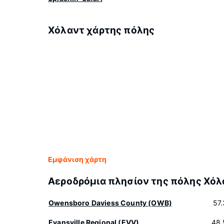
Χόλαντ χάρτης πόλης
Εμφάνιση χάρτη
Αεροδρόμια πλησίον της πόλης Χόλ
Owensboro Daviess County (OWB)
57
Evansville Regional (EVV)
48.