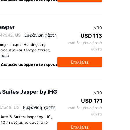
Jasper
ΑΠΌ
a 47542, US
Εμφάνιση χάρτη
USD 113
ανά δωμάτιο / ανά
urg - Jasper, Huntingburg)
νύχτα
σοκομείο και Κέντρο Υγείας
ότερα
Επιλέξτε
Δωρεάν ασύρματο ίντερνετ
& Suites Jasper by IHG
ΑΠΌ
USD 171
 47546, US
Εμφάνιση χάρτη
ανά δωμάτιο / ανά
νύχτα
otel & Suites Jasper by IHG,
, 10 λεπτά με το αμάξι από
Επιλέξτε