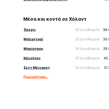
Μέσα και κοντά σε Χόλαντ
Έκερτι
32 ξενοδοχεία
38.
Μπέρντσαϊ
32 ξενοδοχεία
30.
Μπρίστοου
34 ξενοδοχεία
29.
Κάνελτον
37 ξενοδοχεία
45
Σεντ Μέινραντ
34 ξενοδοχεία
21
Περισσότερα…