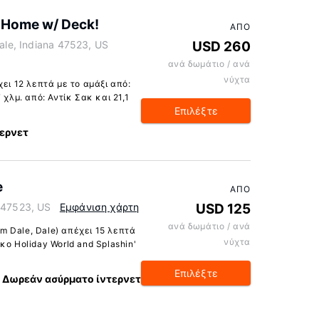
e Home w/ Deck!
ΑΠΌ
Dale, Indiana 47523, US
USD 260
ανά δωμάτιο / ανά
νύχτα
ει 12 λεπτά με το αμάξι από:
 χλμ. από: Αντίκ Σακ και 21,1
Επιλέξτε
ερνετ
e
ΑΠΌ
a 47523, US
Εμφάνιση χάρτη
USD 125
ανά δωμάτιο / ανά
 Dale, Dale) απέχει 15 λεπτά
νύχτα
κο Holiday World and Splashin'
Επιλέξτε
Δωρεάν ασύρματο ίντερνετ