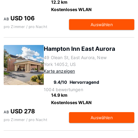
12.2 km
Kostenloses WLAN
USD 106
AB
Auswählen
pro Zimmer / pro Nacht
Hampton Inn East Aurora
49 Olean St, East Aurora, New
York 14052, US
Karte anzeigen
9.4/10
Hervorragend
1004 bewertungen
14.9 km
Kostenloses WLAN
USD 278
AB
Auswählen
pro Zimmer / pro Nacht