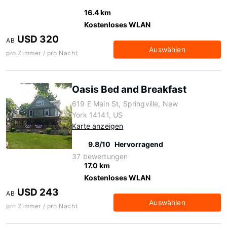
16.4 km
Kostenloses WLAN
USD 320
AB
Auswählen
pro Zimmer / pro Nacht
Oasis Bed and Breakfast
619 E Main St, Springville, New
York 14141, US
Karte anzeigen
9.8/10
Hervorragend
37 bewertungen
17.0 km
Kostenloses WLAN
USD 243
AB
Auswählen
pro Zimmer / pro Nacht