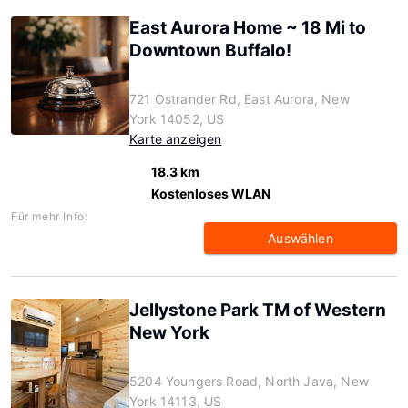
East Aurora Home ~ 18 Mi to
Downtown Buffalo!
721 Ostrander Rd, East Aurora, New
York 14052, US
Karte anzeigen
18.3 km
Kostenloses WLAN
Für mehr Info:
Auswählen
Jellystone Park TM of Western
New York
5204 Youngers Road, North Java, New
York 14113, US