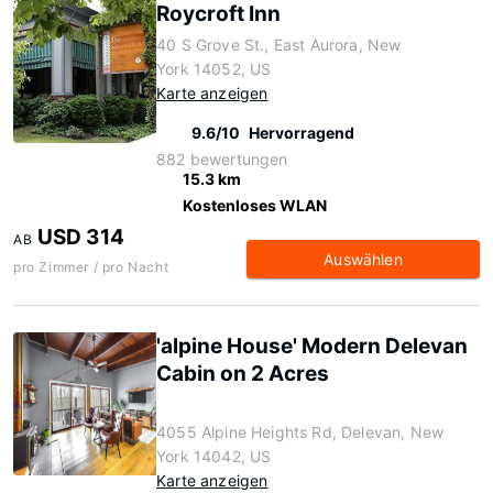
Roycroft Inn
40 S Grove St., East Aurora, New
York 14052, US
Karte anzeigen
9.6/10
Hervorragend
882 bewertungen
15.3 km
Kostenloses WLAN
USD 314
AB
Auswählen
pro Zimmer / pro Nacht
'alpine House' Modern Delevan
Cabin on 2 Acres
4055 Alpine Heights Rd, Delevan, New
York 14042, US
Karte anzeigen