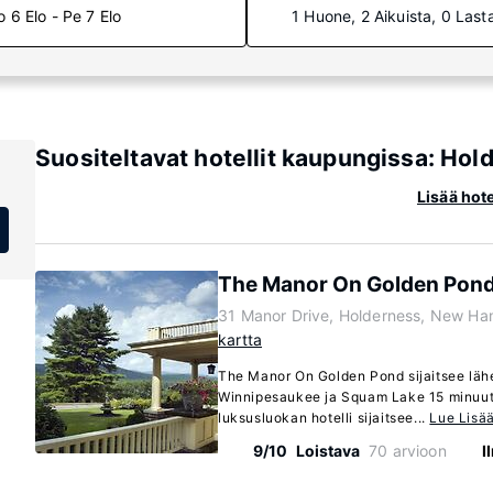
o 6 Elo - Pe 7 Elo
1 Huone, 2 Aikuista, 0 Last
Suositeltavat hotellit kaupungissa: Ho
Lisää hot
The Manor On Golden Pon
31 Manor Drive, Holderness, New H
kartta
The Manor On Golden Pond sijaitsee lähe
Winnipesaukee ja Squam Lake 15 minuu
luksusluokan hotelli sijaitsee...
Lue Lisä
9/10
Loistava
70 arvioon
I