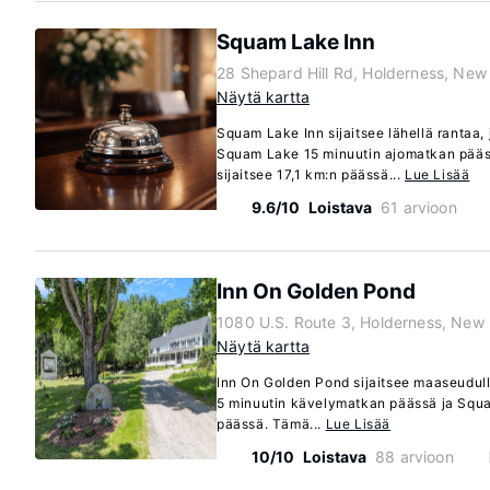
Squam Lake Inn
28 Shepard Hill Rd, Holderness, Ne
Näytä kartta
Squam Lake Inn sijaitsee lähellä rantaa,
Squam Lake 15 minuutin ajomatkan pääs
sijaitsee 17,1 km:n päässä...
Lue Lisää
9.6/10
Loistava
61 arvioon
Inn On Golden Pond
1080 U.S. Route 3, Holderness, Ne
Näytä kartta
Inn On Golden Pond sijaitsee maaseudulla
5 minuutin kävelymatkan päässä ja Squ
päässä. Tämä...
Lue Lisää
10/10
Loistava
88 arvioon