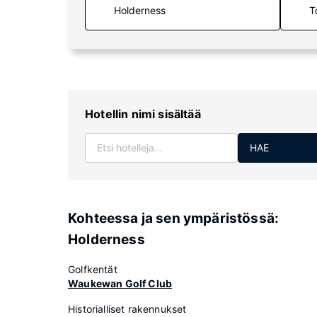
T
Hotellin nimi sisältää
HAE
Kohteessa ja sen ympäristössä:
Holderness
Golfkentät
Waukewan Golf Club
Historialliset rakennukset