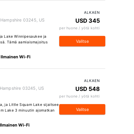
ALKAEN
w Hampshire 03245, US
USD 345
per huone / yötä kohti
 ja Lake Winnipesaukee ja
Valitse
sä. Tämä aamiaismajoitus
Ilmainen Wi-Fi
ALKAEN
w Hampshire 03245, US
USD 548
per huone / yötä kohti
, ja Little Squam Lake sijaitsee
Valitse
am Lake 3 minuutin ajomatkan
Ilmainen Wi-Fi