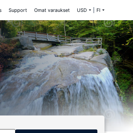
s
Support
Omat varaukset
USD
FI