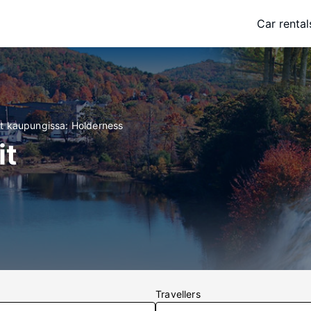
Car rental
it kaupungissa: Holderness
it
Travellers