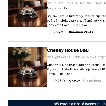
30 Squam Shore Dr, Ashland, New H
Näytä kartta
Squam Lake ja Riveredge Marina sijaits
päässä majoituspaikasta. Tämä mökki sij
kohteesta Lake...
Lue Lisää
3.5 km
Ilmainen Wi-Fi
Cheney House B&B
82 Highland St, Ashland, New Hamps
Cheney House B&B sijaitsee historiallise
Plymouth State University sijaitsevat 1
Tämä...
Lue Lisää
9.2/10
Loistava
173 arvioon
Lisää hotelleja lähellä kohdetta: 