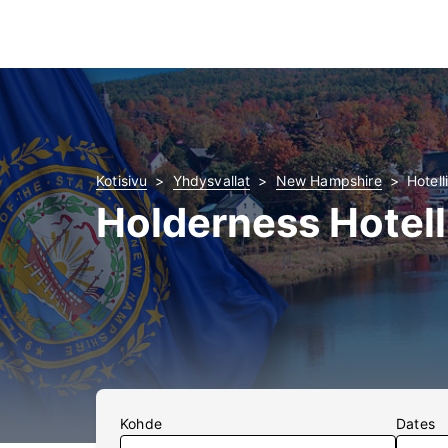
Kotisivu
Yhdysvallat
New Hampshire
Hotell
Holderness Hotell
Kohde
Dates