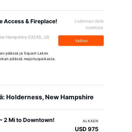
e Access & Fireplace!
Lisätietoja tästä
hotellista:
New Hampshire 03245, US
Valitse
kan päässä ja Squam Lakes
atkan päässä majoituspaikasta.
kiä: Holderness, New Hampshire
~ 2 Mi to Downtown!
ALKAEN
USD 975