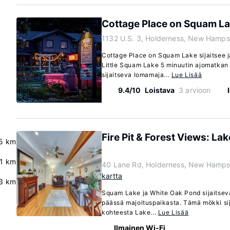
Cottage Place on Squam L
1132 U.S. 3, Holderness, New Hamps
Cottage Place on Squam Lake sijaitsee j
Little Squam Lake 5 minuutin ajomatkan
sijaitseva lomamaja...
Lue Lisää
9.4/10
Loistava
3 arvioon
Fire Pit & Forest Views: La
5 km
.1 km
40 Lane Rd, Holderness, New Hamps
kartta
3 km
Squam Lake ja White Oak Pond sijaitsev
päässä majoituspaikasta. Tämä mökki si
kohteesta Lake...
Lue Lisää
Ilmainen Wi-Fi