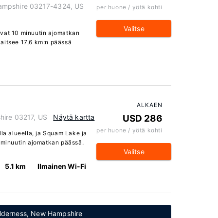
ampshire 03217-4324, US
per huone / yötä kohti
Valitse
evat 10 minuutin ajomatkan
aitsee 17,6 km:n päässä
ALKAEN
hire 03217, US
Näytä kartta
USD 286
per huone / yötä kohti
lla alueella, ja Squam Lake ja
0 minuutin ajomatkan päässä.
Valitse
5.1 km
Ilmainen Wi-Fi
Holderness, New Hampshire