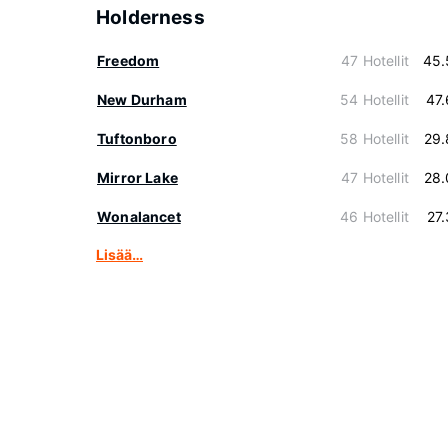
Holderness
Freedom
47 Hotellit
45.
New Durham
54 Hotellit
47
Tuftonboro
58 Hotellit
29.
Mirror Lake
47 Hotellit
28.
Wonalancet
46 Hotellit
27
Lisää…