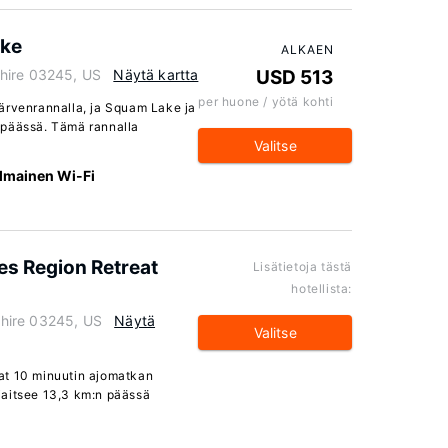
ake
ALKAEN
hire 03245, US
Näytä kartta
USD 513
per huone / yötä kohti
ärvenrannalla, ja Squam Lake ja
 päässä. Tämä rannalla
Valitse
Ilmainen Wi-Fi
kes Region Retreat
Lisätietoja tästä
hotellista:
hire 03245, US
Näytä
Valitse
at 10 minuutin ajomatkan
jaitsee 13,3 km:n päässä