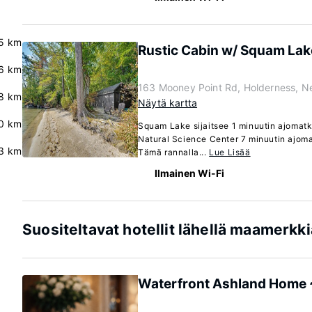
5 km
Rustic Cabin w/ Squam Lak
.6 km
163 Mooney Point Rd, Holderness, 
8 km
Näytä kartta
0 km
Squam Lake sijaitsee 1 minuutin ajomat
Natural Science Center 7 minuutin ajom
.3 km
Tämä rannalla...
Lue Lisää
Ilmainen Wi-Fi
Suositeltavat hotellit lähellä maamerk
Waterfront Ashland Home 