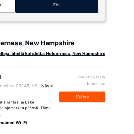
a
Etsi
lderness, New Hampshire
elleja lähellä kohdetta: Holderness, New Hampshire
d
Lisätietoja tästä
hotellista:
ampshire 03245, US
Näytä
Valitse
llä rantaa, ja Lake
tin ajomatkan päässä. Tämä
ä
lmainen Wi-Fi