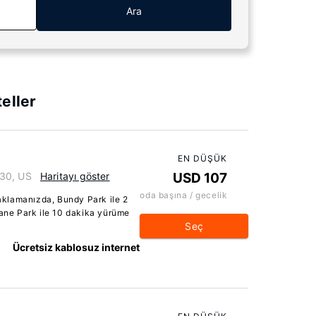
Ara
eller
EN DÜŞÜK
230, US
Haritayı göster
USD 107
oda başına / gecelik
klamanızda, Bundy Park ile 2
ne Park ile 10 dakika yürüme
Seç
Ücretsiz kablosuz internet