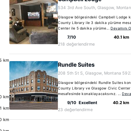
534 3rd Ave South, Glasgow, Monta
Glasgow bölgesindeki Campbell Lodge k
County Library ile 3 dakika yürüme mes
Center ile 5 dakika yürüme...
Devamını 
7/10
40.1 km
218 değerlendirme
5 km
Rundle Suites
208 5th St S, Glasgow, Montana 592
Glasgow bölgesindeki Rundle Suites ko
County Library ve Glasgow Civic Center
mesafesinde konaklayacaksınız. ...
Deva
0 km
9/10
Excellent
40.2 km
.1 km
23 değerlendirme
0 km
.9 km