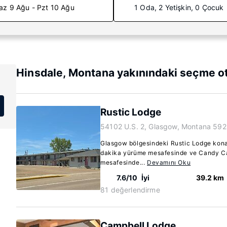
az 9 Ağu - Pzt 10 Ağu
1 Oda, 2 Yetişkin, 0 Çocuk
Hinsdale, Montana yakınındaki seçme ot
Rustic Lodge
54102 U.S. 2, Glasgow, Montana 59
Glasgow bölgesindeki Rustic Lodge kona
dakika yürüme mesafesinde ve Candy Ca
mesafesinde...
Devamını Oku
7.6/10
İyi
39.2 km
81 değerlendirme
Campbell Lodge