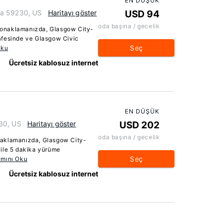
EN DÜŞÜK
na 59230, US
Haritayı göster
USD 94
oda başına / gecelik
onaklamanızda, Glasgow City-
afesinde ve Glasgow Civic
Seç
Oku
Ücretsiz kablosuz internet
EN DÜŞÜK
30, US
Haritayı göster
USD 202
oda başına / gecelik
naklamanızda, Glasgow City-
 ile 5 dakika yürüme
Seç
mını Oku
Ücretsiz kablosuz internet