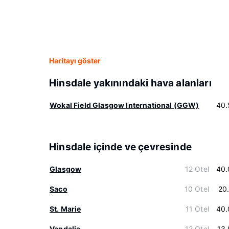
Haritayı göster
Hinsdale yakınındaki hava alanları
Wokal Field Glasgow International (GGW)
40.
Hinsdale içinde ve çevresinde
Glasgow
12 Otel
40.
Saco
10 Otel
20
St. Marie
11 Otel
40.
Vandalia
12 Otel
13