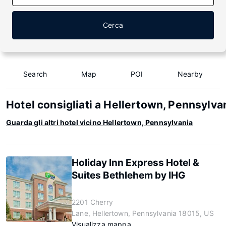
Cerca
Search
Map
POI
Nearby
Hotel consigliati a Hellertown, Pennsylva
Guarda gli altri hotel vicino Hellertown, Pennsylvania
Holiday Inn Express Hotel &
Suites Bethlehem by IHG
2201 Cherry
Lane, Hellertown, Pennsylvania 18015, US
Visualizza mappa