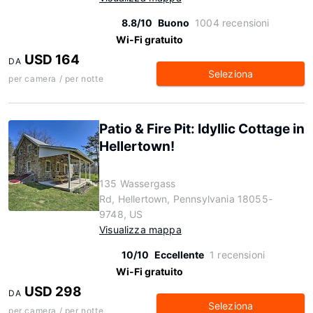
8.8/10
Buono
1004 recensioni
Wi-Fi gratuito
USD 164
DA
Seleziona
per camera / per notte
Patio & Fire Pit: Idyllic Cottage in
Hellertown!
135 Wassergass
Rd, Hellertown, Pennsylvania 18055-
9748, US
Visualizza mappa
10/10
Eccellente
1 recensioni
Wi-Fi gratuito
USD 298
DA
Seleziona
per camera / per notte