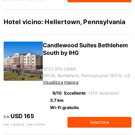
Hotel vicino: Hellertown, Pennsylvania
Candlewood Suites Bethlehem
South by IHG
1630 SPILLMAN
DRIVE, Bethlehem, Pennsylvania 18015, US
Visualizza mappa
9/10
Eccellente
1216 recensioni
3.7 km
Wi-Fi gratuito
USD 165
DA
Seleziona
per camera / per notte