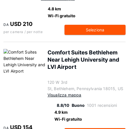
4.8 km
Wi-Fi gratuito
USD 210
DA
Seleziona
per camera / per notte
Comfort Suites Bethlehem
Near Lehigh University and
LVI Airport
120 W 3rd
St, Bethlehem, Pennsylvania 18015, US
Visualizza mappa
8.8/10
Buono
1001 recensioni
4.9 km
Wi-Fi gratuito
USD 154
DA