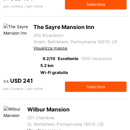
Seleziona
per camera / per notte
The Sayre Mansion Inn
250 Wyandotte
Street, Bethlehem, Pennsylvania 18015, US
Visualizza mappa
9.2/10
Eccellente
1000 recensioni
5.2 km
Wi-Fi gratuito
USD 241
DA
Seleziona
per camera / per notte
Wilbur Mansion
201 Cherokee
St, Bethlehem, Pennsylvania 18015, US