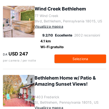
Wind Creek Bethlehem
77 Wind Creek
Blvd, Bethlehem, Pennsylvania 18015, US
Visualizza mappa
9.2/10
Eccellente
2602 recensioni
4.1 km
Wi-Fi gratuito
USD 247
DA
Seleziona
per camera / per notte
Bethlehem Home w/ Patio &
Amazing Sunset Views!
1403 Frederick
St, Bethlehem, Pennsylvania 18015, US
Visualizza mappa