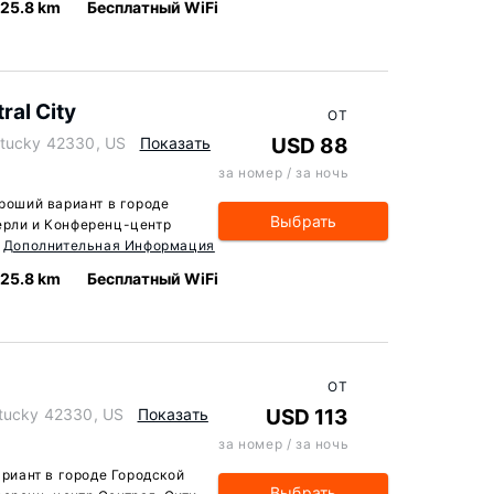
25.8 km
Бесплатный WiFi
al City
ОТ
ntucky 42330, US
Показать
USD 88
за номер / за ночь
ороший вариант в городе
Выбрать
ерли и Конференц-центр
.
Дополнительная Информация
25.8 km
Бесплатный WiFi
ОТ
ntucky 42330, US
Показать
USD 113
за номер / за ночь
ариант в городе Городской
Выбрать