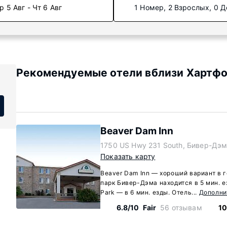
р 5 Авг - Чт 6 Авг
1 Номер, 2 Взрослых, 0 Д
Рекомендуемые отели вблизи Хартфо
Beaver Dam Inn
1750 US Hwy 231 South, Бивер-Дэм
Показать карту
Beaver Dam Inn — хороший вариант в 
парк Бивер-Дэма находится в 5 мин. е
Park — в 6 мин. езды. Отель...
Дополни
6.8/10
Fair
56 отзывам
10