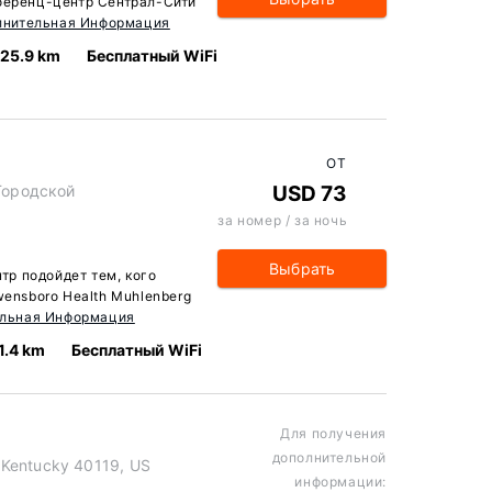
нференц-центр Сентрал-Сити
лнительная Информация
25.9 km
Бесплатный WiFi
ОТ
 Городской
USD 73
за номер / за ночь
Выбрать
нтр подойдет тем, кого
wensboro Health Muhlenberg
льная Информация
1.4 km
Бесплатный WiFi
Для получения
дополнительной
 Kentucky 40119, US
информации: