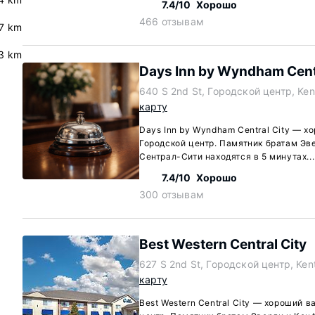
7.4/10
Хорошо
466 отзывам
.7 km
.3 km
Days Inn by Wyndham Centr
640 S 2nd St, Городской центр, Ke
карту
Days Inn by Wyndham Central City — х
Городской центр. Памятник братам Эв
Сентрал-Сити находятся в 5 минутах..
7.4/10
Хорошо
300 отзывам
Best Western Central City
627 S 2nd St, Городской центр, Ke
карту
Best Western Central City — хороший в