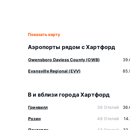
Показать карту
Аэропорты рядом с Хартфорд
Owensboro Daviess County (OWB)
39.
Evansville Regional (EVV)
85.
В и вблизи города Хартфорд
Гринвилл
36 Отелей
36.
Розин
48 Отелей
14
Паудерли
43 Отелей
32.