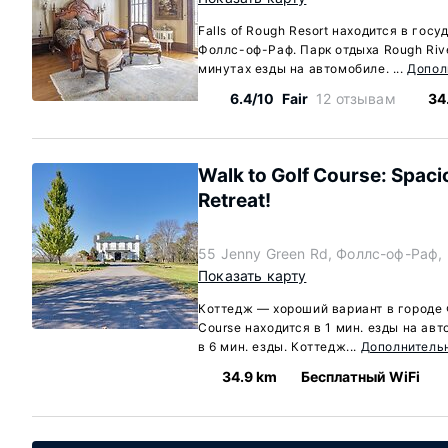
Falls of Rough Resort находится в гос
Фоллс-оф-Раф. Парк отдыха Rough Riv
минутах езды на автомобиле. ...
Допол
6.4/10
Fair
12 отзывам
34
Walk to Golf Course: Spaci
Retreat!
55 Jenny Green Rd, Фоллс-оф-Раф, 
Показать карту
Коттедж — хороший вариант в городе 
Course находится в 1 мин. езды на авт
в 6 мин. езды. Коттедж...
Дополнитель
34.9 km
Бесплатный WiFi