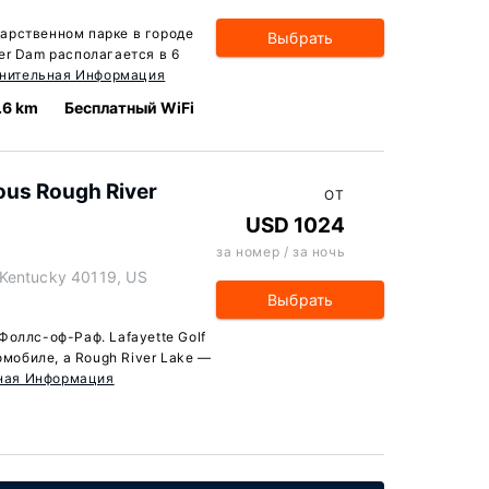
ударственном парке в городе
Выбрать
er Dam располагается в 6
нительная Информация
.6 km
Бесплатный WiFi
ous Rough River
ОТ
USD 1024
за номер / за ночь
Kentucky 40119, US
Выбрать
Фоллс-оф-Раф. Lafayette Golf
омобиле, а Rough River Lake —
ная Информация