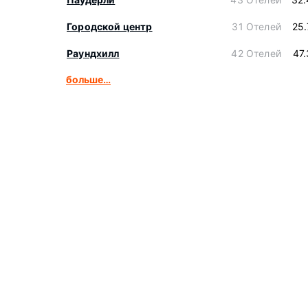
Городской центр
31 Отелей
25
Раундхилл
42 Отелей
47
больше…