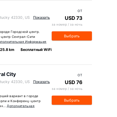
ОТ
ntucky 42330, US
Показать
USD 73
за номер / за ночь
ороде Городской центр.
Выбрать
-центр Сентрал-Сити
ополнительная Информация
25.8 km
Бесплатный WiFi
al City
ОТ
ntucky 42330, US
Показать
USD 76
за номер / за ночь
роший вариант в городе
Выбрать
ерли и Конференц-центр
х...
Дополнительная