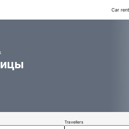
Car rent
д
ницы
Travellers