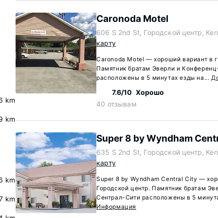
Caronoda Motel
606 S 2nd St, Городской центр, Ke
карту
Caronoda Motel — хороший вариант в г
Памятник братам Эверли и Конференц
расположены в 5 минутах езды на...
Д
7.6/10
Хорошо
6 km
40 отзывам
9 km
Super 8 by Wyndham Centr
635 S 2nd St, Городской центр, Ke
карту
Super 8 by Wyndham Central City — хо
6 km
Городской центр. Памятник братам Эв
Сентрал-Сити расположены в 5 минута
.7 km
Информация
4 km