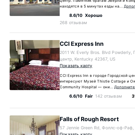
центр. Памятник братам Эверли и Ко
находятся в 5 минутах езды на...
Допо
8.6/10
Хорошо
268 отзывам
CCI Express Inn
2011 W. Everly Bros. Blvd Powderly,
центр, Kentucky 42367, US
Показать карту
CCI Express Inn в городе Городской це
интересуют Музей Thistle Cottage и O
Community Hospital — они...
Дополните
6.6/10
Fair
142 отзывам
3
Falls of Rough Resort
57 Jennie Green Rd, Фоллс-оф-Раф,
Показать карту