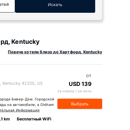
етей
Искать
рд, Kentucky
Повече хотели близо до Хартфорд, Kentucky
ОТ
, Kentucky 42320, US
USD 139
за номер / за ночь
городе Бивер-Дэм. Городской
Выбрать
зды на автомобиле, а Oldham
тельная Информация
.1 km
Бесплатный WiFi