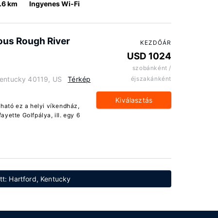
.6 km
Ingyenes Wi-Fi
ous Rough River
KEZDŐÁR
USD 1024
szobánként /
Kentucky 40119, US
Térkép
éjszakánként
Kiválasztás
lható ez a helyi víkendház,
yette Golfpálya, ill. egy 6
tt: Hartford, Kentucky