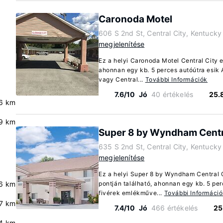
Caronoda Motel
606 S 2nd St, Central City, Kentuck
megjelenítése
Ez a helyi Caronoda Motel Central City e
ahonnan egy kb. 5 perces autóútra esik
vagy Central...
További Információk
7.6/10
Jó
40 értékelés
25.
6 km
9 km
Super 8 by Wyndham Centr
635 S 2nd St, Central City, Kentuck
megjelenítése
Ez a helyi Super 8 by Wyndham Central C
6 km
pontján található, ahonnan egy kb. 5 per
fivérek emlékműve...
További Informáci
.7 km
7.4/10
Jó
466 értékelés
25
4 km