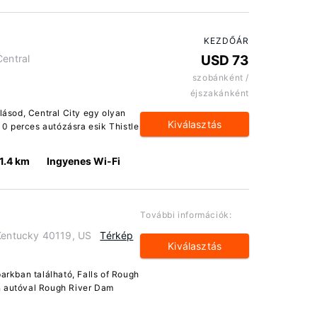
KEZDŐÁR
Central
USD 73
szobánként /
éjszakánként
llásod, Central City egy olyan
Kiválasztás
0 perces autózásra esik Thistle
1.4 km
Ingyenes Wi-Fi
További információk:
 Kentucky 40119, US
Térkép
Kiválasztás
parkban található, Falls of Rough
n autóval Rough River Dam