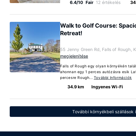
6.4/10
Fair
12 értékelés
34
Walk to Golf Course: Spaci
Retreat!
55 Jenny Green Rd, Falls of Rough, 
megjelenítése
Falls of Rough egy olyan környékén talá
ahonnan egy 1 perces autózásra esik Lafa
percesre Rough...
További Információk
34.9 km
Ingyenes Wi-Fi
További környékbeli szállások i