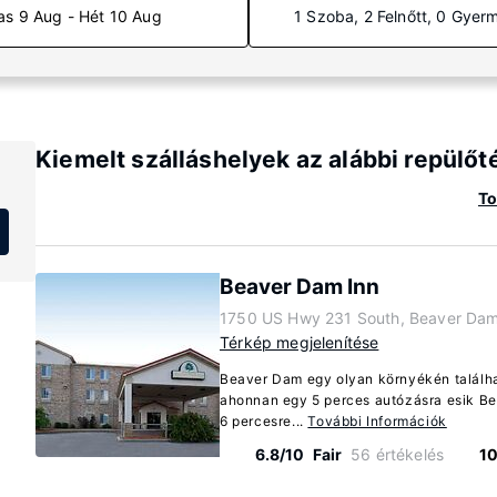
as 9 Aug - Hét 10 Aug
1 Szoba, 2 Felnőtt, 0 Gyer
Kiemelt szálláshelyek az alábbi repülőt
To
Beaver Dam Inn
1750 US Hwy 231 South, Beaver Dam
Térkép megjelenítése
Beaver Dam egy olyan környékén találha
ahonnan egy 5 perces autózásra esik Bea
6 percesre...
További Információk
6.8/10
Fair
56 értékelés
10