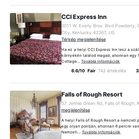
CCI Express Inn
2011 W. Everly Bros. Blvd Powderly, 
City, Kentucky 42367, US
Térkép megjelenítése
Ha ez a helyi CCI Express Inn lesz a szá
környékén találod magad, ahonnan egy 1
Cottage...
További Információk
6.6/10
Fair
142 értékelés
3
Falls of Rough Resort
57 Jennie Green Rd, Falls of Rough,
megjelenítése
A helyi Falls of Rough Resort a nemzeti 
egy olyan pontján, ahonnan 6 percre va
Nemzeti...
További Információk