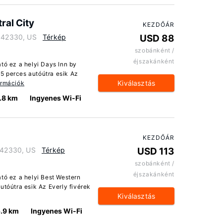
al City
KEZDŐÁR
y 42330, US
Térkép
USD 88
szobánként /
éjszakánként
tó ez a helyi Days Inn by
5 perces autóútra esik Az
Kiválasztás
ormációk
.8 km
Ingyenes Wi-Fi
KEZDŐÁR
y 42330, US
Térkép
USD 113
szobánként /
éjszakánként
ató ez a helyi Best Western
utóútra esik Az Everly fivérek
Kiválasztás
.9 km
Ingyenes Wi-Fi