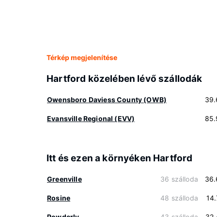
Térkép megjelenítése
Hartford közelében lévő szállodák
Owensboro Daviess County (OWB)
39.
Evansville Regional (EVV)
85.
Itt és ezen a környéken Hartford
Greenville
36 szálloda
36.
Rosine
48 szálloda
14
Powderly
43 szálloda
32.