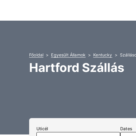
Főoldal
Egyesült Államok
Kentucky
Szálláso
Hartford Szállás
Uticél
Dates