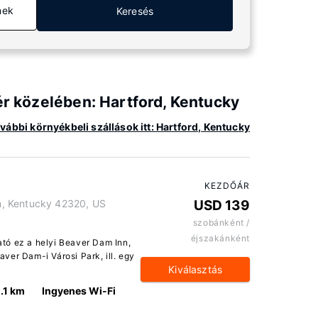
mek
Keresés
ér közelében: Hartford, Kentucky
vábbi környékbeli szállások itt: Hartford, Kentucky
KEZDŐÁR
, Kentucky 42320, US
USD 139
szobánként /
éjszakánként
tó ez a helyi Beaver Dam Inn,
ver Dam-i Városi Park, ill. egy
Kiválasztás
.1 km
Ingyenes Wi-Fi