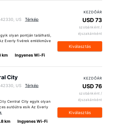
KEZDŐÁR
y 42330, US
Térkép
USD 73
szobánként /
éjszakánként
gyik olyan pontján található,
 Az Everly fivérek emlékműve
Kiválasztás
8 km
Ingyenes Wi-Fi
al City
KEZDŐÁR
y 42330, US
Térkép
USD 76
szobánként /
éjszakánként
ity Central City egyik olyan
ces autóútra esik Az Everly
Kiválasztás
ók
.8 km
Ingyenes Wi-Fi