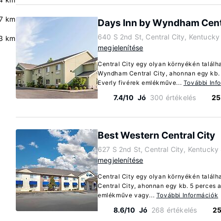
.7 km
Days Inn by Wyndham Centr
640 S 2nd St, Central City, Kentuck
.3 km
megjelenítése
Central City egy olyan környékén találha
Wyndham Central City, ahonnan egy kb. 
Everly fivérek emlékműve...
További Inf
7.4/10
Jó
300 értékelés
25
Best Western Central City
627 S 2nd St, Central City, Kentuck
megjelenítése
Central City egy olyan környékén találh
Central City, ahonnan egy kb. 5 perces a
emlékműve vagy...
További Információk
8.6/10
Jó
268 értékelés
25