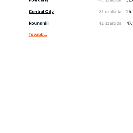
Central City
31 szálloda
25
Roundhill
42 szálloda
47
Tovább…