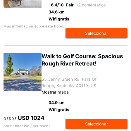
6.4/10
Fair
12 comentarios
34.6 km
Wifi gratis
Más información sobre este hotel:
Seleccionar
Walk to Golf Course: Spacious
Rough River Retreat!
55 Jenny Green Rd, Falls Of
Rough, Kentucky 40119, US
Mostrar mapa
34.9 km
Wifi gratis
USD 1024
DESDE
Seleccionar
por habitación / por noche