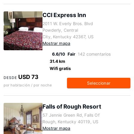
CCI Express Inn
2011 W. Everly Bros. Blvd
Powderly, Central
City, Kentucky 42367, US
Mostrar mapa
6.6/10
Fair
142 comentarios
31.4 km
Wifi gratis
USD 73
DESDE
Seleccionar
por habitación / por noche
Falls of Rough Resort
57 Jennie Green Rd, Falls Of
Rough, Kentucky 40119, US
Mostrar mapa