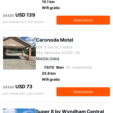
10.1 km
Wifi gratis
USD 139
DESDE
Seleccionar
por habitación / por noche
Caronoda Motel
606 S 2nd St, Central
City, Kentucky 42330, US
Mostrar mapa
7.6/10
Bien
40 comentarios
25.8 km
Wifi gratis
USD 73
DESDE
Seleccionar
por habitación / por noche
Super 8 by Wyndham Central