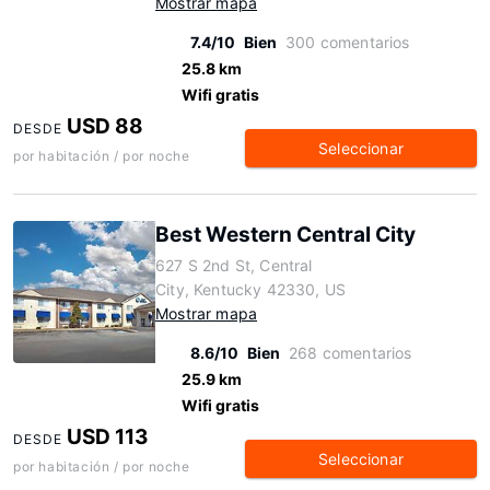
Mostrar mapa
7.4/10
Bien
300 comentarios
25.8 km
Wifi gratis
USD 88
DESDE
Seleccionar
por habitación / por noche
Best Western Central City
627 S 2nd St, Central
City, Kentucky 42330, US
Mostrar mapa
8.6/10
Bien
268 comentarios
25.9 km
Wifi gratis
USD 113
DESDE
Seleccionar
por habitación / por noche