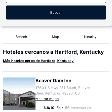
Buscar
Search
Map
Nearby
Hoteles cercanos a Hartford, Kentucky
Más hoteles cerca de Hartford, Kentucky
Beaver Dam Inn
1750 US Hwy 231 South, Beaver
Dam, Kentucky 42320, US
Mostrar mapa
6.8/10
Fair
56 comentarios