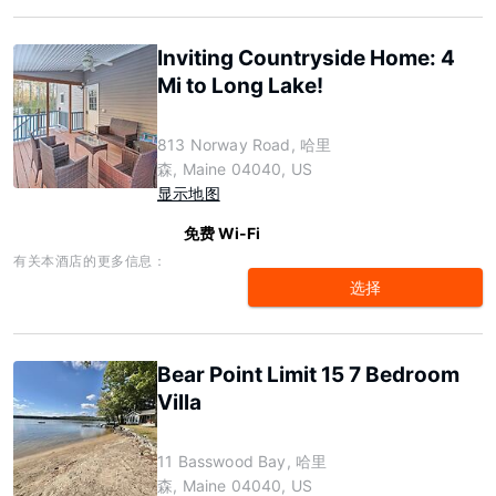
Inviting Countryside Home: 4
Mi to Long Lake!
813 Norway Road, 哈里
森, Maine 04040, US
显示地图
免费 Wi-Fi
有关本酒店的更多信息：
选择
Bear Point Limit 15 7 Bedroom
Villa
11 Basswood Bay, 哈里
森, Maine 04040, US