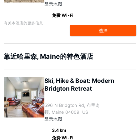
显示地图
免费 Wi-Fi
有关本酒店的更多信息：
选择
靠近哈里森, Maine的特色酒店
Ski, Hike & Boat: Modern
Bridgton Retreat
596 N Bridgton Rd, 布里奇
顿, Maine 04009, US
显示地图
3.4 km
免费 Wi-Fi