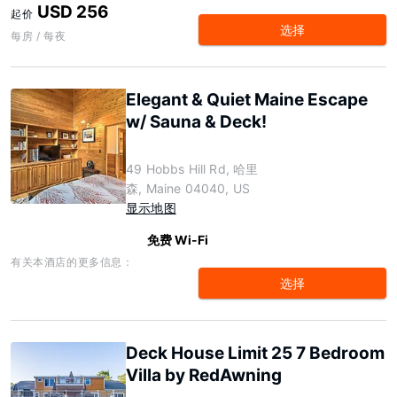
USD 256
起价
选择
每房 / 每夜
Elegant & Quiet Maine Escape
w/ Sauna & Deck!
49 Hobbs Hill Rd, 哈里
森, Maine 04040, US
显示地图
免费 Wi-Fi
有关本酒店的更多信息：
选择
Deck House Limit 25 7 Bedroom
Villa by RedAwning