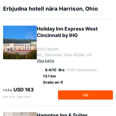
Erbjudna hotell nära Harrison, Ohio
Holiday Inn Express West
Cincinnati by IHG
5505 Rybolt
Rd., Cincinnati, Ohio 45248, US
Visa karta
8.4/10
Bra
1005 recensioner
13.1 km
Gratis wi-fi
USD 163
FRÅN
Välj
per rum / per natt
Hampton Inn & Suites