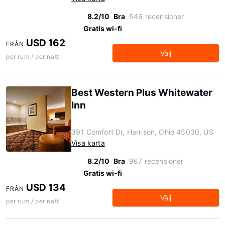
8.2/10
Bra
546 recensioner
Gratis wi-fi
USD 162
FRÅN
Välj
per rum / per natt
Best Western Plus Whitewater
Inn
391 Comfort Dr, Harrison, Ohio 45030, US
Visa karta
8.2/10
Bra
967 recensioner
Gratis wi-fi
USD 134
FRÅN
Välj
per rum / per natt