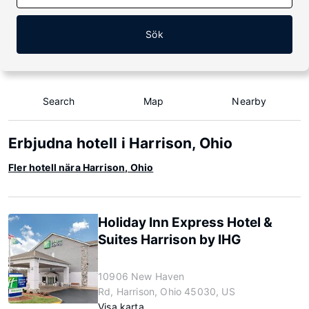
Sök
Search
Map
Nearby
Erbjudna hotell i Harrison, Ohio
Fler hotell nära Harrison, Ohio
Holiday Inn Express Hotel &
Suites Harrison by IHG
10906 New Haven
Rd, Harrison, Ohio 45030, US
Visa karta