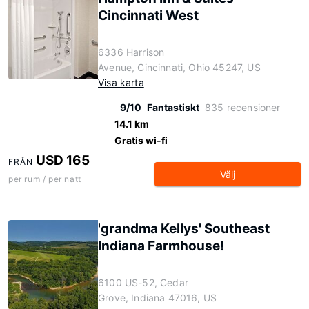
Cincinnati West
6336 Harrison
Avenue, Cincinnati, Ohio 45247, US
Visa karta
9/10
Fantastiskt
835 recensioner
14.1 km
Gratis wi-fi
USD 165
FRÅN
Välj
per rum / per natt
'grandma Kellys' Southeast
Indiana Farmhouse!
6100 US-52, Cedar
Grove, Indiana 47016, US