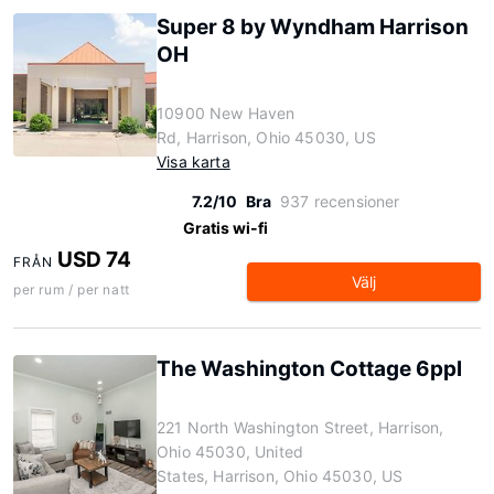
Super 8 by Wyndham Harrison
OH
10900 New Haven
Rd, Harrison, Ohio 45030, US
Visa karta
7.2/10
Bra
937 recensioner
Gratis wi-fi
USD 74
FRÅN
Välj
per rum / per natt
The Washington Cottage 6ppl
221 North Washington Street, Harrison,
Ohio 45030, United
States, Harrison, Ohio 45030, US