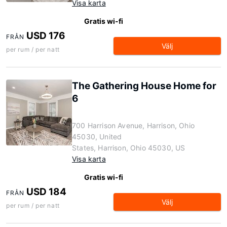
Visa karta
Gratis wi-fi
USD 176
FRÅN
Välj
per rum / per natt
The Gathering House Home for
6
700 Harrison Avenue, Harrison, Ohio
45030, United
States, Harrison, Ohio 45030, US
Visa karta
Gratis wi-fi
USD 184
FRÅN
Välj
per rum / per natt