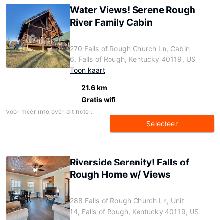
Water Views! Serene Rough
River Family Cabin
270 Falls of Rough Church Ln, Cabin
6, Falls of Rough, Kentucky 40119, US
Toon kaart
21.6 km
Gratis wifi
Voor meer info over dit hotel:
Selecteer
Riverside Serenity! Falls of
Rough Home w/ Views
288 Falls of Rough Church Ln, Unit
14, Falls of Rough, Kentucky 40119, US