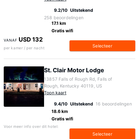
9.2/10
Uitstekend
258 beoordelingen
17.1 km
Gratis wifi
USD 132
VANAF
Selecteer
per kamer / per nacht
St. Clair Motor Lodge
13857 Falls of Rough Rd, Falls of
Rough, Kentucky 40119, US
Toon kaart
9.4/10
Uitstekend
16 beoordelingen
18.6 km
Gratis wifi
Voor meer info over dit hotel:
Selecteer