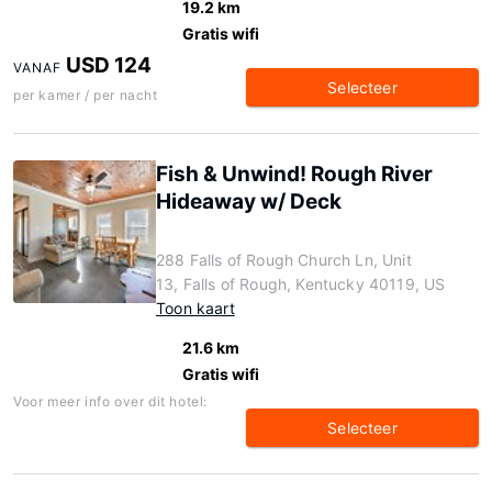
19.2 km
Gratis wifi
USD 124
VANAF
Selecteer
per kamer / per nacht
Fish & Unwind! Rough River
Hideaway w/ Deck
288 Falls of Rough Church Ln, Unit
13, Falls of Rough, Kentucky 40119, US
Toon kaart
21.6 km
Gratis wifi
Voor meer info over dit hotel:
Selecteer