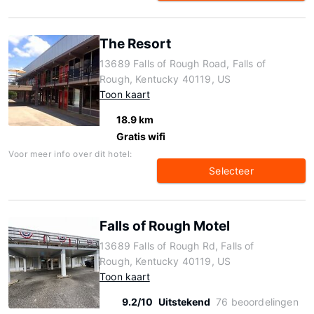
The Resort
13689 Falls of Rough Road, Falls of
Rough, Kentucky 40119, US
Toon kaart
18.9 km
Gratis wifi
Voor meer info over dit hotel:
Selecteer
Falls of Rough Motel
13689 Falls of Rough Rd, Falls of
Rough, Kentucky 40119, US
Toon kaart
9.2/10
Uitstekend
76 beoordelingen