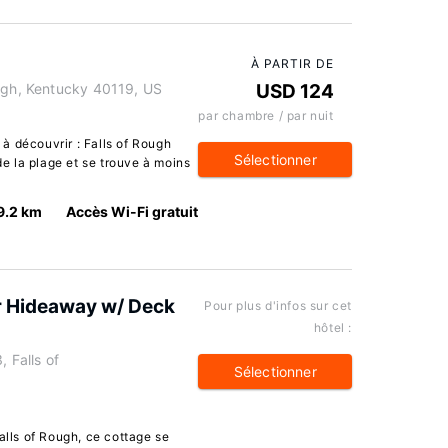
À PARTIR DE
ough, Kentucky 40119, US
USD 124
par chambre / par nuit
à découvrir : Falls of Rough
Sélectionner
de la plage et se trouve à moins
9.2 km
Accès Wi-Fi gratuit
r Hideaway w/ Deck
Pour plus d'infos sur cet
hôtel :
 Falls of
Sélectionner
alls of Rough, ce cottage se