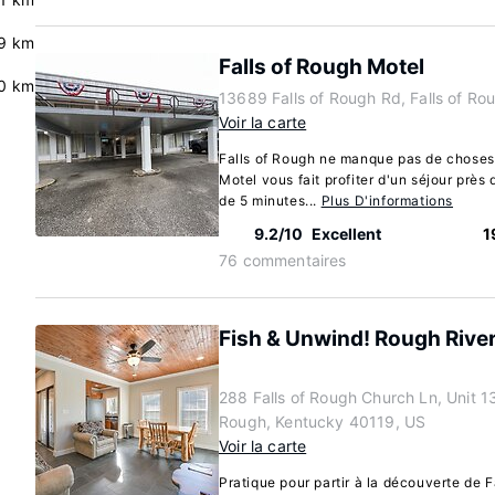
9 km
Falls of Rough Motel
0 km
13689 Falls of Rough Rd, Falls of R
Voir la carte
Falls of Rough ne manque pas de choses 
Motel vous fait profiter d'un séjour près 
de 5 minutes...
Plus D'informations
9.2/10
Excellent
1
76 commentaires
Fish & Unwind! Rough Rive
288 Falls of Rough Church Ln, Unit 13,
Rough, Kentucky 40119, US
Voir la carte
Pratique pour partir à la découverte de F