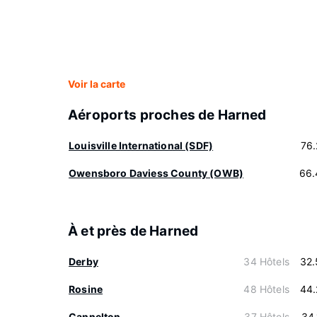
Voir la carte
Aéroports proches de Harned
Louisville International (SDF)
76
Owensboro Daviess County (OWB)
66.
À et près de Harned
Derby
34 Hôtels
32.
Rosine
48 Hôtels
44.
Cannelton
37 Hôtels
34