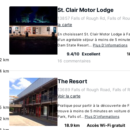
St. Clair Motor Lodge
13857 Falls of Rough Rd, Falls of R
la carte
En choisissant St. Clair Motor Lodge à Fa
d'un agréable séjour à moins de 5 minut
Dam State Resort...
Plus D'informations
9.4/10
Excellent
1
.2 km
16 commentaires
4 km
The Resort
13689 Falls of Rough Road, Falls of
Voir la carte
Pratique pour partir à la découverte de F
5 km
trouve à moins de 5 minutes en voiture 
Park, Falls of...
Plus D'informations
2 km
18.9 km
Accès Wi-Fi gratuit
.1 km