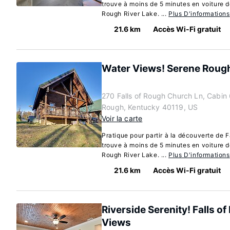
trouve à moins de 5 minutes en voiture d
Rough River Lake. ...
Plus D'informations
21.6 km
Accès Wi-Fi gratuit
Water Views! Serene Rough
270 Falls of Rough Church Ln, Cabin 6
Rough, Kentucky 40119, US
Voir la carte
Pratique pour partir à la découverte de F
trouve à moins de 5 minutes en voiture d
Rough River Lake. ...
Plus D'informations
21.6 km
Accès Wi-Fi gratuit
Riverside Serenity! Falls 
Views