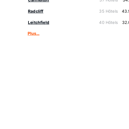
Radcliff
35 Hôtels
43.
Leitchfield
40 Hôtels
32.
Plus…