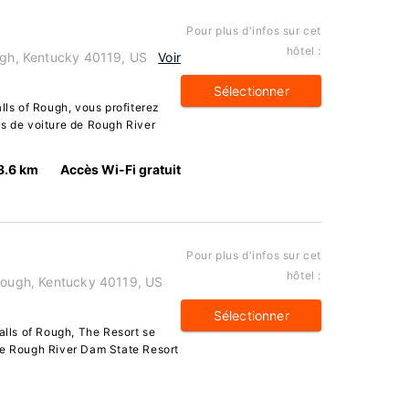
Pour plus d'infos sur cet
hôtel :
ough, Kentucky 40119, US
Voir
Sélectionner
lls of Rough, vous profiterez
es de voiture de Rough River
8.6 km
Accès Wi-Fi gratuit
Pour plus d'infos sur cet
hôtel :
 Rough, Kentucky 40119, US
Sélectionner
alls of Rough, The Resort se
de Rough River Dam State Resort