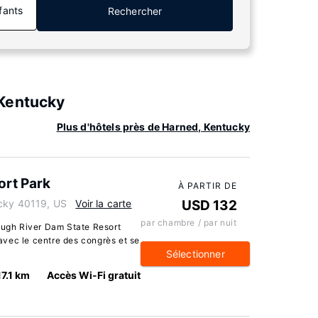
fants
Rechercher
 Kentucky
Plus d'hôtels près de Harned, Kentucky
ort Park
À PARTIR DE
ucky 40119, US
Voir la carte
USD 132
par chambre / par nuit
Rough River Dam State Resort
e avec le centre des congrès et se
Sélectionner
17.1 km
Accès Wi-Fi gratuit