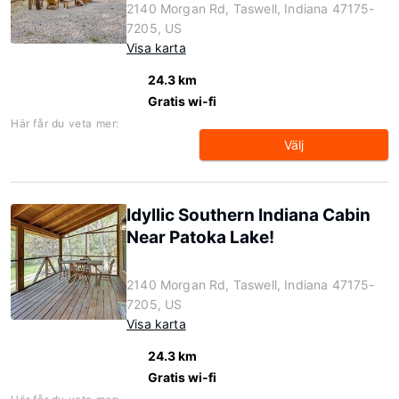
2140 Morgan Rd, Taswell, Indiana 47175-
7205, US
Visa karta
24.3 km
Gratis wi-fi
Här får du veta mer:
Välj
Idyllic Southern Indiana Cabin
Near Patoka Lake!
2140 Morgan Rd, Taswell, Indiana 47175-
7205, US
Visa karta
24.3 km
Gratis wi-fi