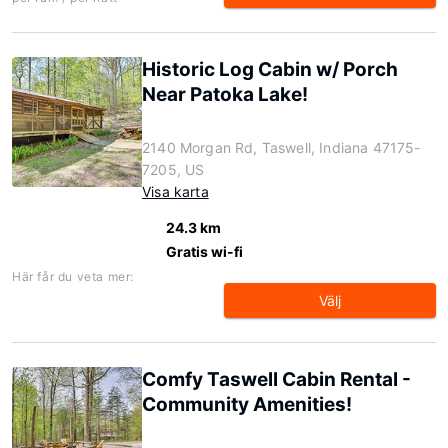
Historic Log Cabin w/ Porch
Near Patoka Lake!
2140 Morgan Rd, Taswell, Indiana 47175-
7205, US
Visa karta
24.3 km
Gratis wi-fi
Här får du veta mer:
Välj
Comfy Taswell Cabin Rental -
Community Amenities!