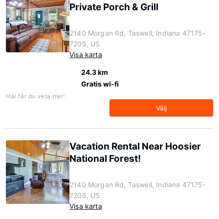
Private Porch & Grill
2140 Morgan Rd, Taswell, Indiana 47175-
7205, US
Visa karta
24.3 km
Gratis wi-fi
Här får du veta mer:
Välj
Vacation Rental Near Hoosier
National Forest!
2140 Morgan Rd, Taswell, Indiana 47175-
7205, US
Visa karta