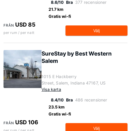
8.6/10
Bra
377 recensioner
21.7 km
Gratis wi-fi
USD 85
FRÅN
Välj
per rum / per natt
SureStay by Best Western
Salem
1015 E Hackberry
Street, Salem, Indiana 47167, US
Visa karta
8.4/10
Bra
486 recensioner
23.5 km
Gratis wi-fi
USD 106
FRÅN
Välj
per rum / per natt