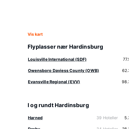
Vis kart
Flyplasser nær Hardinsburg
Louisville International (SDF)
77
Owensboro Daviess County (OWB)
62.
Evansville Regional (EVV)
98.
I og rundt Hardinsburg
Harned
39 Hoteller
5.
Derby
34 Hoteller
28.