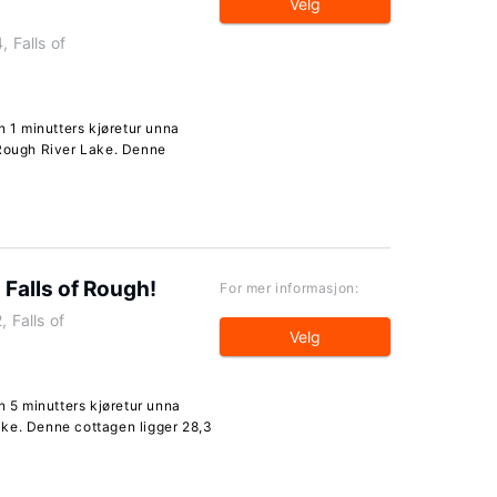
Velg
 Falls of
n 1 minutters kjøretur unna
 Rough River Lake. Denne
 Falls of Rough!
For mer informasjon:
 Falls of
Velg
n 5 minutters kjøretur unna
ke. Denne cottagen ligger 28,3