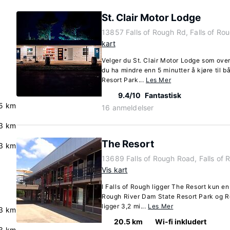
St. Clair Motor Lodge
13857 Falls of Rough Rd, Falls of R
kart
Velger du St. Clair Motor Lodge som overn
du ha mindre enn 5 minutter å kjøre til
Resort Park...
Les Mer
9.4/10
Fantastisk
.5 km
16 anmeldelser
3 km
The Resort
3 km
13689 Falls of Rough Road, Falls of
Vis kart
I Falls of Rough ligger The Resort kun en
Rough River Dam State Resort Park og Ro
ligger 3,2 mi...
Les Mer
3 km
20.5 km
Wi-fi inkludert
3 km