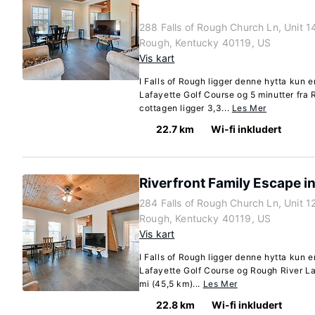
288 Falls of Rough Church Ln, Unit 14,
Rough, Kentucky 40119, US
Vis kart
I Falls of Rough ligger denne hytta kun e
Lafayette Golf Course og 5 minutter fra
cottagen ligger 3,3...
Les Mer
22.7 km
Wi-fi inkludert
Riverfront Family Escape in
284 Falls of Rough Church Ln, Unit 12,
Rough, Kentucky 40119, US
Vis kart
I Falls of Rough ligger denne hytta kun e
Lafayette Golf Course og Rough River La
mi (45,5 km)...
Les Mer
22.8 km
Wi-fi inkludert