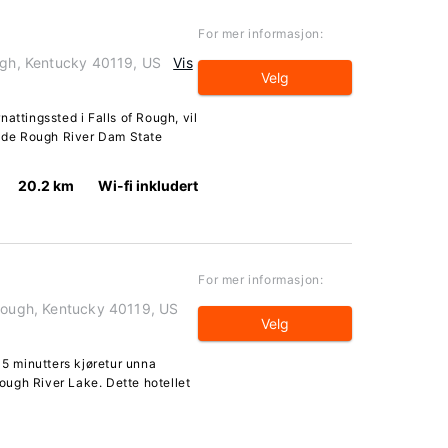
For mer informasjon:
ough, Kentucky 40119, US
Vis
Velg
attingssted i Falls of Rough, vil
 både Rough River Dam State
20.2 km
Wi-fi inkludert
For mer informasjon:
 Rough, Kentucky 40119, US
Velg
 5 minutters kjøretur unna
ugh River Lake. Dette hotellet