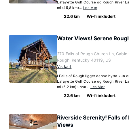
Lafayette Golf Course og Rough River La
mi (45,8 km)...
Les Mer
22.6 km
Wi-fi inkludert
Water Views! Serene Rough
270 Falls of Rough Church Ln, Cabin 6
Rough, Kentucky 40119, US
Vis kart
I Falls of Rough ligger denne hytta kun e
Lafayette Golf Course og Rough River La
mi (5,2 km) unna...
Les Mer
22.6 km
Wi-fi inkludert
Riverside Serenity! Falls 
Views