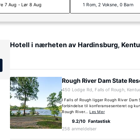
re 7 Aug - Lør 8 Aug
1 Rom, 2 Voksne, 0 Barn
Hotell i nærheten av Hardinsburg, Kent
Rough River Dam State Res
450 Lodge Rd, Falls of Rough, Kent
I Falls of Rough ligger Rough River Dam 
forbindelse til konferansesenteret og kun
Rough River...
Les Mer
9.2/10
Fantastisk
258 anmeldelser