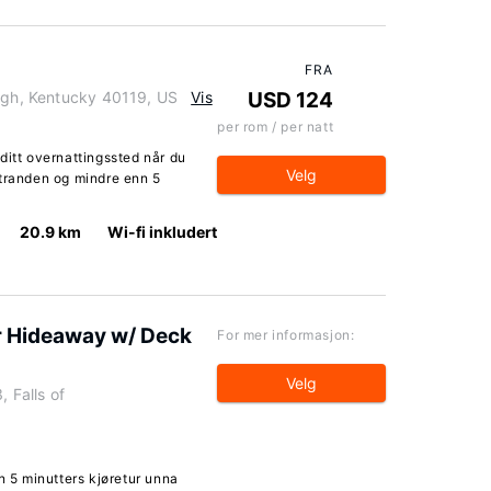
FRA
ough, Kentucky 40119, US
Vis
USD 124
per rom / per natt
ditt overnattingssted når du
Velg
stranden og mindre enn 5
20.9 km
Wi-fi inkludert
r Hideaway w/ Deck
For mer informasjon:
Velg
 Falls of
n 5 minutters kjøretur unna