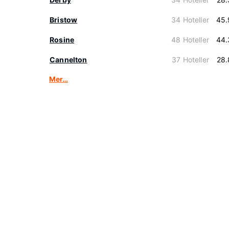
Bristow
34 Hoteller
45.
Rosine
48 Hoteller
44.
Cannelton
37 Hoteller
28.
Mer…