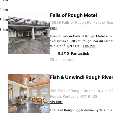
9 km
Falls of Rough Motel
3 km
13689 Falls of Rough Rd, Falls of R
kart
8 km
Hvis du velger Falls of Rough Motel som 
skal besøke Falls of Rough, bor du nær 
minutter å kjøre fra...
Les Mer
9.2/10
Fantastisk
76 anmeldelser
Fish & Unwind! Rough Rive
288 Falls of Rough Church Ln, Unit 13,
Rough, Kentucky 40119, US
Vis kart
I Falls of Rough ligger denne hytta kun e