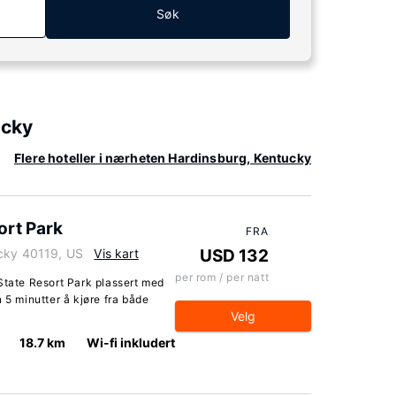
Søk
ucky
Flere hoteller i nærheten Hardinsburg, Kentucky
ort Park
FRA
ucky 40119, US
Vis kart
USD 132
per rom / per natt
State Resort Park plassert med
 5 minutter å kjøre fra både
Velg
18.7 km
Wi-fi inkludert