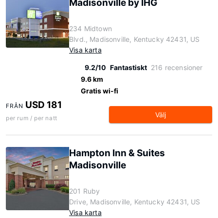
Madisonville by IHG
234 Midtown
Blvd., Madisonville, Kentucky 42431, US
Visa karta
9.2/10
Fantastiskt
216 recensioner
9.6 km
Gratis wi-fi
USD 181
FRÅN
Välj
per rum / per natt
Hampton Inn & Suites
Madisonville
201 Ruby
Drive, Madisonville, Kentucky 42431, US
Visa karta