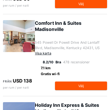
Välj
per rum / per natt
Comfort Inn & Suites
Madisonville
545 Powell Dr Powell Drive And Lantaff
Blvd, Madisonville, Kentucky 42431, US
Visa karta
8.2/10
Bra
478 recensioner
7.1 km
Gratis wi-fi
USD 138
FRÅN
Välj
per rum / per natt
Holiday Inn Express & Suites