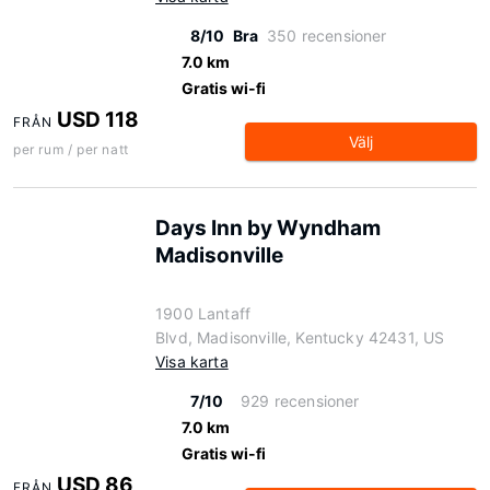
8/10
Bra
350 recensioner
7.0 km
Gratis wi-fi
USD 118
FRÅN
Välj
per rum / per natt
Days Inn by Wyndham
Madisonville
1900 Lantaff
Blvd, Madisonville, Kentucky 42431, US
Visa karta
7/10
929 recensioner
7.0 km
Gratis wi-fi
USD 86
FRÅN