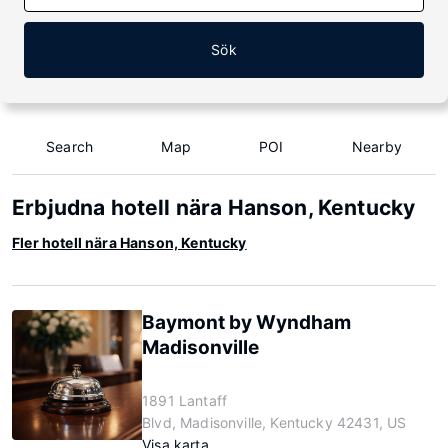
Sök
Search
Map
POI
Nearby
Erbjudna hotell nära Hanson, Kentucky
Fler hotell nära Hanson, Kentucky
Baymont by Wyndham
Madisonville
1891 Lantaff
Blvd, Madisonville, Kentucky 42431, US
Visa karta