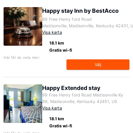
Happy stay Inn by BestAcco
99 Free Henry ford Road
Madisonville, Madisonville, Kentucky 42431, 
Visa karta
18.1 km
Gratis wi-fi
Här får du veta mer:
Välj
Happy Extended stay
99 Free Henry ford Road Madisonville Ky
99, Madisonville, Kentucky 42451, US
Visa karta
18.1 km
Gratis wi-fi