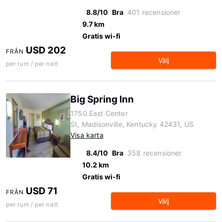
8.8/10
Bra
401 recensioner
9.7 km
Gratis wi-fi
USD 202
FRÅN
Välj
per rum / per natt
Big Spring Inn
1750 East Center
St, Madisonville, Kentucky 42431, US
Visa karta
8.4/10
Bra
358 recensioner
10.2 km
Gratis wi-fi
USD 71
FRÅN
Välj
per rum / per natt