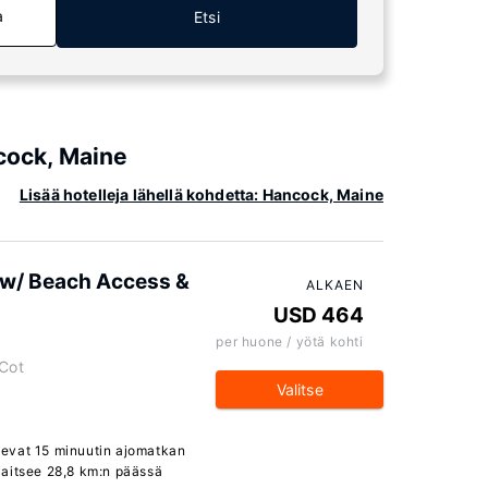
a
Etsi
ncock, Maine
Lisää hotelleja lähellä kohdetta: Hancock, Maine
 w/ Beach Access &
ALKAEN
USD 464
per huone / yötä kohti
 Cot
Valitse
tsevat 15 minuutin ajomatkan
jaitsee 28,8 km:n päässä