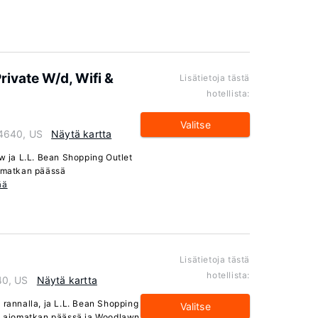
rivate W/d, Wifi &
Lisätietoja tästä
hotellista:
Valitse
4640, US
Näytä kartta
 ja L.L. Bean Shopping Outlet
jomatkan päässä
ää
Lisätietoja tästä
hotellista:
40, US
Näytä kartta
 rannalla, ja L.L. Bean Shopping
Valitse
in ajomatkan päässä ja Woodlawn