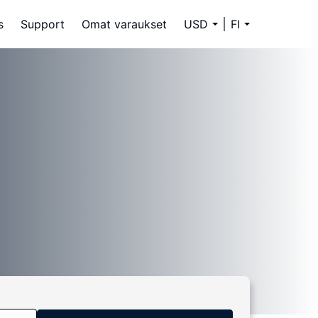
s
Support
Omat varaukset
USD
FI