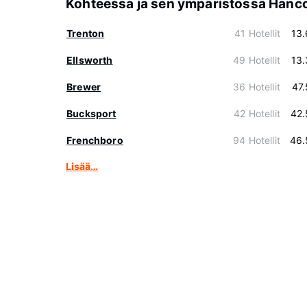
Kohteessa ja sen ympäristössä Hanc
Trenton
41 Hotellit
13
Ellsworth
49 Hotellit
13
Brewer
36 Hotellit
47
Bucksport
42 Hotellit
42.
Frenchboro
94 Hotellit
46.
Lisää…