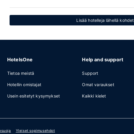
Lisää hotelleja lähellä kohd
HotelsOne
Help and support
Tietoa meistä
Support
Hotellin omistajat
Omat varaukset
Usein esitetyt kysymykset
Kaikki kielet
nsuoja
Yleiset sopimusehdot