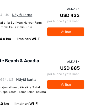
ALKAEN
64, US
Näytä kartta
USD 433
per huone / yötä kohti
alla, ja Sullivan Harbor Farm
 Tidal Falls 7 minuutin
Valitse
4.0 km
Ilmainen Wi-Fi
ate Beach & Acadia
ALKAEN
USD 885
per huone / yötä kohti
4664, US
Näytä kartta
Valitse
n ajomatkan päässä ja Tidal
ituspaikasta. Tämä loma-asunto
.0 km
Ilmainen Wi-Fi