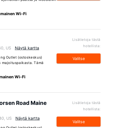
Ilmainen Wi-Fi
Lisätietoja tästä
hotellista:
40, US
Näytä kartta
ing Outlet (ostoskeskus)
Valitse
ä majoituspaikasta. Tämä
lmainen Wi-Fi
horsen Road Maine
Lisätietoja tästä
hotellista:
40, US
Näytä kartta
Valitse
ing Outlet (ostoskeskus)