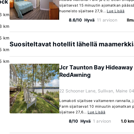
ock
sijaitsevat 15 minuutin ajomatkan pääss
huoneisto sijaitsee 27,9...
Lue Lisää
.6 km
8.6/10
Hyvä
11 arvioon
Ilm
.3 km
.5 km
Suositeltavat hotellit lähellä maamerkk
5 km
5 km
Jcr Taunton Bay Hideaway
RedAwning
22 Schooner Lane, Sullivan, Maine 0
Lomakoti sijaitsee valtameren rannalla, j
Farm sijaitsevat 10 minuutin ajomatkan
sijaitsee 27,6...
Lue Lisää
8/10
Hyvä
1 arvioon
1.0 km