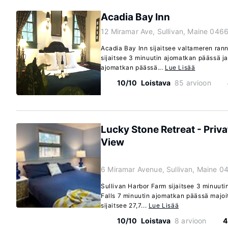
Acadia Bay Inn
12 Miramar Ave, Sullivan, Maine 046
Acadia Bay Inn sijaitsee valtameren rann
sijaitsee 3 minuutin ajomatkan päässä ja
ajomatkan päässä...
Lue Lisää
10/10
Loistava
85 arvioon
Lucky Stone Retreat - Priv
View
6 Miramar Avenue, Sullivan, Maine 0
Sullivan Harbor Farm sijaitsee 3 minuuti
Falls 7 minuutin ajomatkan päässä majo
sijaitsee 27,7...
Lue Lisää
10/10
Loistava
8 arvioon
4