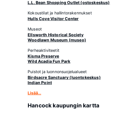
L.L. Bean Shopping Outlet (ostoskeskus)
Kokoustilat ja hallintorakennukset
Hulls Cove Visitor Center
Museot
Ellsworth Historical Society
Woodlawn Museum (museo)
Perheaktiviteetit
Kisma Preserve
Wild Acadia Fun Park
Puistot ja luonnonsuojelualueet
Birdsacre Sanctuary (luontokeskus)
Indian Point
Lisää…
Hancock kaupungin kartta