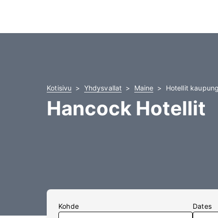
Kotisivu
Yhdysvallat
Maine
Hotellit kaupun
Hancock Hotellit
Kohde
Dates