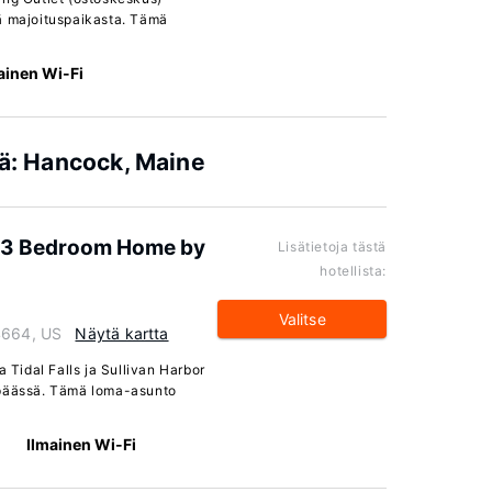
ä majoituspaikasta. Tämä
ainen Wi-Fi
iä: Hancock, Maine
 3 Bedroom Home by
Lisätietoja tästä
hotellista:
Valitse
4664, US
Näytä kartta
a Tidal Falls ja Sullivan Harbor
 päässä. Tämä loma-asunto
Ilmainen Wi-Fi