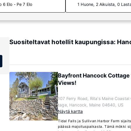
o 6 Elo - Pe 7 Elo
1 Huone, 2 Aikuista, 0 Last
Suositeltavat hotellit kaupungissa: Ha
Bayfront Hancock Cottage
Views!
107 Ferry Road, Rita's Maine Coastal
tage, Hancock, Maine 04640, US
Näytä kartta
Tidal Falls ja Sullivan Harbor Farm sijai
päässä majoituspaikasta. Tämä mökki si