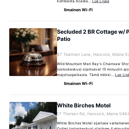
kohteesta Acadia...
Lue Lisää
Ilmainen Wi-Fi
Secluded 2 BR Cottage w/ P
Patio
87 Tearman Lane, Hancock, Maine 0
Wild Mountain Man Ray's Chainsaw Show
(ostoskeskus) sijaitsevat 15 minuutin a
majoituspaikasta. Tämä mökki...
Lue Lis
Ilmainen Wi-Fi
White Birches Motel
17 Thorsen Rd, Hancock, Maine 046
White Birches Motel sijaitsee valtameren
Outlet (ostoskeskus) sijaitsee 4 minuut