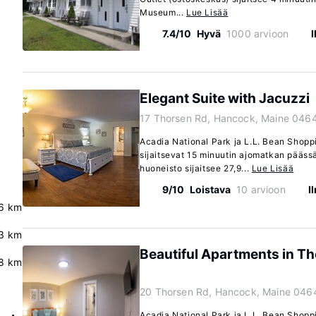
Museum...
Lue Lisää
7.4/10
Hyvä
1000 arvioon
Elegant Suite with Jacuzzi
17 Thorsen Rd, Hancock, Maine 046
Acadia National Park ja L.L. Bean Shopp
sijaitsevat 15 minuutin ajomatkan pääss
huoneisto sijaitsee 27,9...
Lue Lisää
9/10
Loistava
10 arvioon
I
.6 km
3 km
Beautiful Apartments in T
8 km
20 Thorsen Rd, Hancock, Maine 046
Acadia National Park ja L.L. Bean Shopp