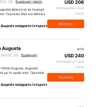
4330, US
Εμφάνιση χάρτη
USD 206
ανά δωμάτιο / ανά
Augusta) βρίσκεται σε περιοχή
νύχτα
από: Τέρνπαϊκ Μολ και Μπλέιν
Επιλέξτε
Δωρεάν ασύρματο ίντερνετ
n Augusta
ΑΠΌ
e 04330, US
Εμφάνιση
USD 240
ανά δωμάτιο / ανά
νύχτα
Hilton Augusta, Augusta)
τά με το αμάξι από: Τέρνπαϊκ
Επιλέξτε
Δωρεάν ασύρματο ίντερνετ