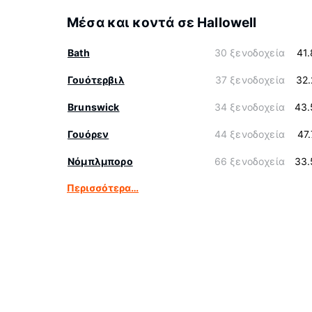
Μέσα και κοντά σε Hallowell
Bath
30 ξενοδοχεία
41
Γουότερβιλ
37 ξενοδοχεία
32
Brunswick
34 ξενοδοχεία
43.
Γουόρεν
44 ξενοδοχεία
47
Νόμπλμπορο
66 ξενοδοχεία
33.
Περισσότερα…