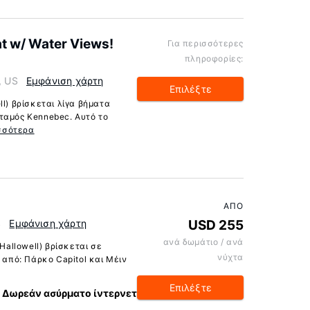
t w/ Water Views!
Για περισσότερες
πληροφορίες:
, US
Εμφάνιση χάρτη
Επιλέξτε
ll) βρίσκεται λίγα βήματα
ταμός Kennebec. Αυτό το
σσότερα
ΑΠΌ
S
Εμφάνιση χάρτη
USD 255
ανά δωμάτιο / ανά
Hallowell) βρίσκεται σε
νύχτα
 από: Πάρκο Capitol και Μέιν
Επιλέξτε
Δωρεάν ασύρματο ίντερνετ