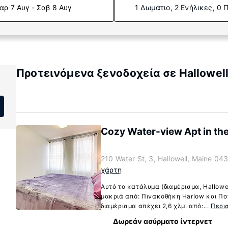
αρ 7 Αυγ - Σαβ 8 Αυγ
1 Δωμάτιο, 2 Ενήλικες, 0 
Προτεινόμενα ξενοδοχεία σε Hallowell
Cozy Water-view Apt in th
210 Water St, 3, Hallowell, Maine 0
χάρτη
Αυτό το κατάλυμα (διαμέρισμα, Hallowe
μακριά από: Πινακοθήκη Harlow και Πο
διαμέρισμα απέχει 2,6 χλμ. από:...
Περι
Δωρεάν ασύρματο ίντερνετ