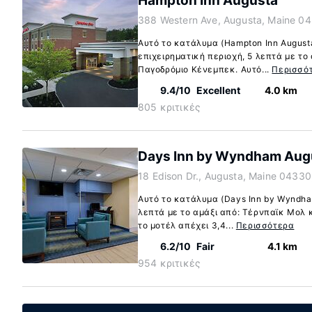
Hampton Inn Augusta
388 Western Ave, Augusta, Maine 0
Αυτό το κατάλυμα (Hampton Inn Augusta
επιχειρηματική περιοχή, 5 λεπτά με το
Παγοδρόμιο Κένεμπεκ. Αυτό...
Περισσό
9.4/10
Excellent
4.0 km
805 κριτικές
Days Inn by Wyndham Aug
18 Edison Dr., Augusta, Maine 04330
Αυτό το κατάλυμα (Days Inn by Wyndha
λεπτά με το αμάξι από: Τέρνπαϊκ Μολ 
το μοτέλ απέχει 3,4...
Περισσότερα
6.2/10
Fair
4.1 km
954 κριτικές