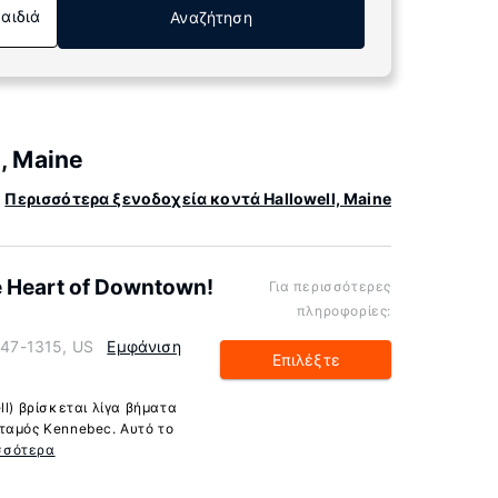
Παιδιά
Αναζήτηση
, Maine
Περισσότερα ξενοδοχεία κοντά Hallowell, Maine
e Heart of Downtown!
Για περισσότερες
πληροφορίες:
4347-1315, US
Εμφάνιση
Επιλέξτε
ll) βρίσκεται λίγα βήματα
ταμός Kennebec. Αυτό το
σσότερα