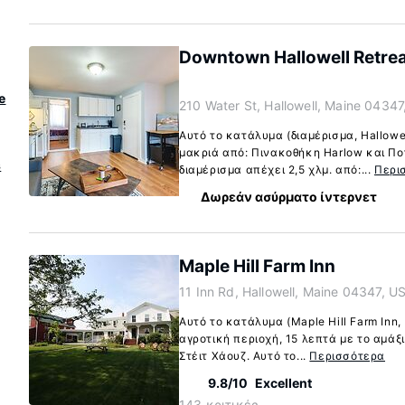
Downtown Hallowell Retrea
e
210 Water St, Hallowell, Maine 04347
Αυτό το κατάλυμα (διαμέρισμα, Hallowe
μακριά από: Πινακοθήκη Harlow και Πο
s
διαμέρισμα απέχει 2,5 χλμ. από:...
Περι
Δωρεάν ασύρματο ίντερνετ
Maple Hill Farm Inn
11 Inn Rd, Hallowell, Maine 04347, U
Αυτό το κατάλυμα (Maple Hill Farm Inn, 
αγροτική περιοχή, 15 λεπτά με το αμάξι
Στέιτ Χάουζ. Αυτό το...
Περισσότερα
9.8/10
Excellent
143 κριτικές