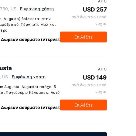
ΑΠΌ
4330, US
Εμφάνιση χάρτη
USD 257
ανά δωμάτιο / ανά
, Augusta) βρίσκεται στην
νύχτα
 αμάξι από: Τέρνπαϊκ Μολ και
τερα
Επιλέξτε
Δωρεάν ασύρματο ίντερνετ
usta
ΑΠΌ
, US
Εμφάνιση χάρτη
USD 149
ανά δωμάτιο / ανά
m Augusta, Augusta) απέχει 5
νύχτα
και Παγοδρόμιο Κένεμπεκ. Αυτό
Επιλέξτε
Δωρεάν ασύρματο ίντερνετ