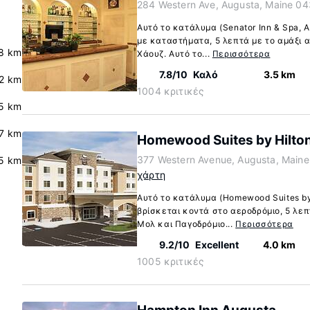
284 Western Ave, Augusta, Maine 0
Αυτό το κατάλυμα (Senator Inn & Spa, 
με καταστήματα, 5 λεπτά με το αμάξι 
.8 km
Χάουζ. Αυτό το...
Περισσότερα
7.8/10
Καλό
3.5 km
.2 km
1004 κριτικές
5 km
.7 km
Homewood Suites by Hilto
377 Western Avenue, Augusta, Main
5 km
χάρτη
Αυτό το κατάλυμα (Homewood Suites by 
βρίσκεται κοντά στο αεροδρόμιο, 5 λεπ
Μολ και Παγοδρόμιο...
Περισσότερα
9.2/10
Excellent
4.0 km
1005 κριτικές