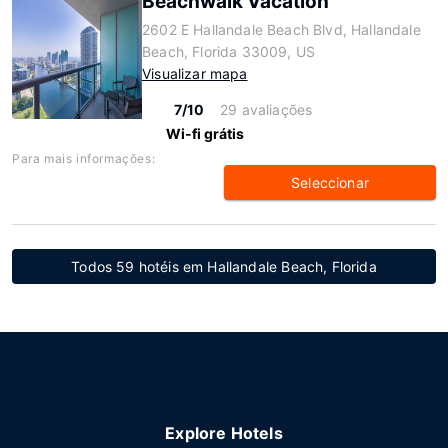
Beachwalk Vacation
2602 E Hallandale Beach Blvd, Hallandale
Beach, Florida 33009, US
Visualizar mapa
7/10
29 avaliações
Wi-fi grátis
Para mais informações:
Seleccionar
Todos 59 hotéis em Hallandale Beach, Florida
Explore Hotels