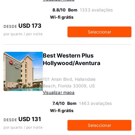
8.8/10
Bom
1333 avaliações
Wi-fi grátis
USD 173
DESDE
Seleccionar
por quarto / por noite
Best Western Plus
Hollywood/Aventura
101 Ansin Blvd, Hallandale
Beach, Florida 33009, US
Visualizar mapa
7.4/10
Bom
1463 avaliações
Wi-fi grátis
USD 131
DESDE
Seleccionar
por quarto / por noite