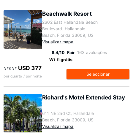
Beachwalk Resort
2602 East Hallandale Beach
Boulevard, Hallandale
Beach, Florida 33009, US
Visualizar mapa
6.4/10
Fair
163 avaliações
Wi-fi grátis
USD 377
DESDE
Seleccionar
por quarto / por noite
Richard's Motel Extended Stay
611 NE 2nd Ct, Hallandale
Beach, Florida 33009, US
Visualizar mapa