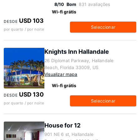
8/10
Bom
831 avaliações
Wi-fi grátis
USD 103
DESDE
Seleccionar
por quarto / por noite
Knights Inn Hallandale
26 Diplomat Parkway, Hallandale
Beach, Florida 33009, US
Visualizar mapa
Wi-fi grátis
USD 130
DESDE
Seleccionar
por quarto / por noite
House for 12
901 NE 6 st, Hallandale