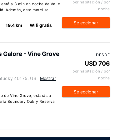
por habitación / por
 está a 3 min en coche de Valle
noche
ield. Además, este motel se
Seleccionar
19.4 km
Wifi gratis
 Galore - Vine Grove
DESDE
USD 706
por habitación / por
entucky 40175, US
Mostrar
noche
Seleccionar
po de Vine Grove, estarás a
ería Boundary Oak y Reserva