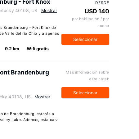
enburg - Fort Knox
DESDE
entucky 40108, US
Mostrar
USD 140
por habitación / por
noche
tes Brandenburg - Fort Knox de
e Valle del río Ohio y a apenas
Seleccionar
9.2 km
Wifi gratis
ront Brandenburg
Más información sobre
este hotel:
Seleccionar
ucky 40108, US
Mostrar
po de Brandenburg, estarás a
 Valley Lake. Además, esta casa