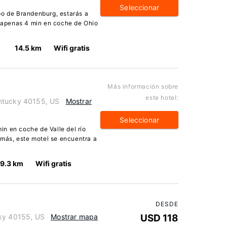
Seleccionar
po de Brandenburg, estarás a
a apenas 4 min en coche de Ohio
14.5 km
Wifi gratis
Más información sobre
este hotel:
ntucky 40155, US
Mostrar
Seleccionar
n en coche de Valle del río
demás, este motel se encuentra a
19.3 km
Wifi gratis
DESDE
cky 40155, US
Mostrar mapa
USD 118