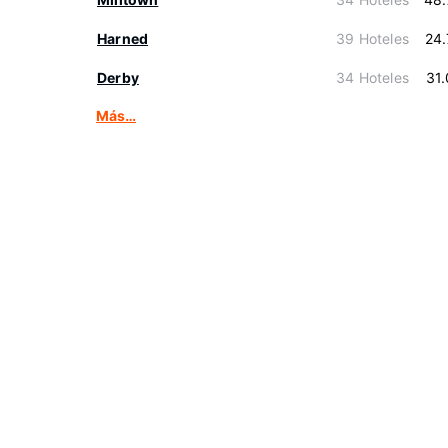
Harned
39 Hoteles
24
Derby
34 Hoteles
31
Más…