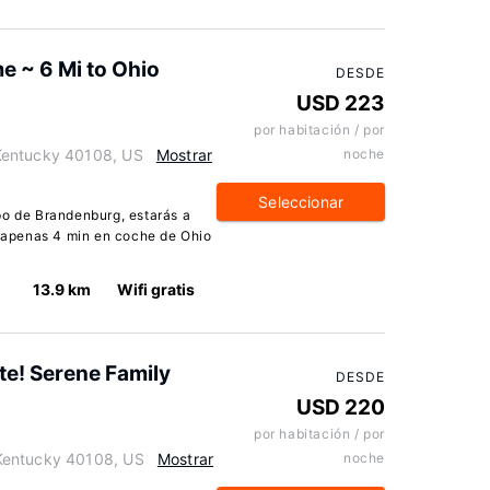
 ~ 6 Mi to Ohio
DESDE
USD 223
por habitación / por
Kentucky 40108, US
Mostrar
noche
Seleccionar
po de Brandenburg, estarás a
a apenas 4 min en coche de Ohio
13.9 km
Wifi gratis
te! Serene Family
DESDE
USD 220
por habitación / por
Kentucky 40108, US
Mostrar
noche