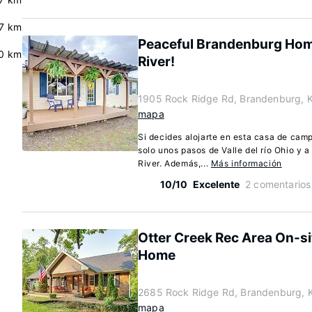
.7 km
Peaceful Brandenburg Home
.0 km
River!
1905 Rock Ridge Rd, Brandenburg, 
mapa
Si decides alojarte en esta casa de cam
solo unos pasos de Valle del río Ohio y 
River. Además,...
Más información
10/10
Excelente
2 comentarios
Otter Creek Rec Area On-si
Home
2685 Rock Ridge Rd, Brandenburg, 
mapa