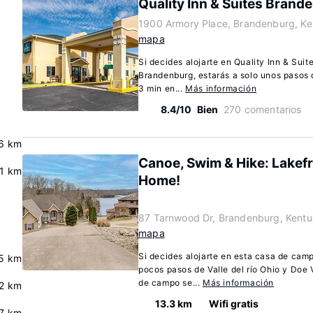
Quality Inn & Suites Brand
1900 Armory Place, Brandenburg, K
mapa
Si decides alojarte en Quality Inn & Sui
Brandenburg, estarás a solo unos pasos d
3 min en...
Más información
8.4/10
Bien
270 comentarios
.6 km
Canoe, Swim & Hike: Lakef
.1 km
Home!
87 Tarnwood Dr, Brandenburg, Kent
mapa
Si decides alojarte en esta casa de cam
5 km
pocos pasos de Valle del río Ohio y Doe
de campo se...
Más información
2 km
13.3 km
Wifi gratis
7 km