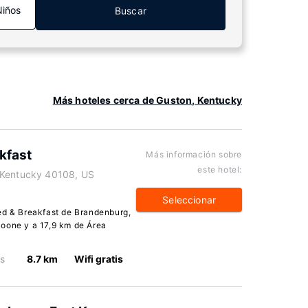
Niños
Buscar
Más hoteles cerca de Guston, Kentucky
kfast
Más información sobre
este hotel:
 Kentucky 40108, US
Seleccionar
ed & Breakfast de Brandenburg,
Boone y a 17,9 km de Área
os
8.7 km
Wifi gratis