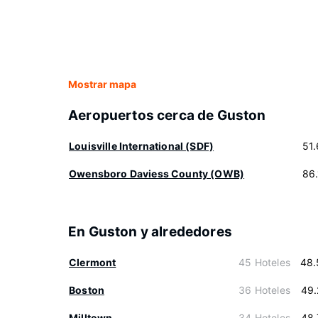
Mostrar mapa
Aeropuertos cerca de Guston
Louisville International (SDF)
51
Owensboro Daviess County (OWB)
86
En Guston y alrededores
Clermont
45 Hoteles
48.
Boston
36 Hoteles
49.
Milltown
34 Hoteles
48.