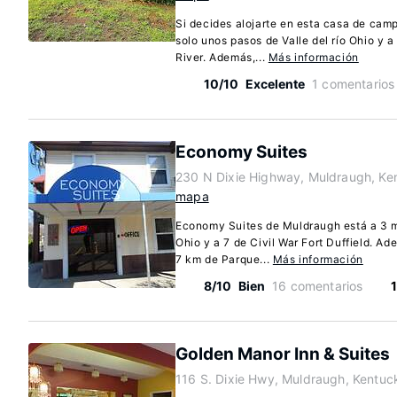
Si decides alojarte en esta casa de cam
solo unos pasos de Valle del río Ohio y 
River. Además,...
Más información
10/10
Excelente
1 comentarios
Economy Suites
230 N Dixie Highway, Muldraugh, Ke
mapa
Economy Suites de Muldraugh está a 3 mi
Ohio y a 7 de Civil War Fort Duffield. A
7 km de Parque...
Más información
8/10
Bien
16 comentarios
Golden Manor Inn & Suites
116 S. Dixie Hwy, Muldraugh, Kentu