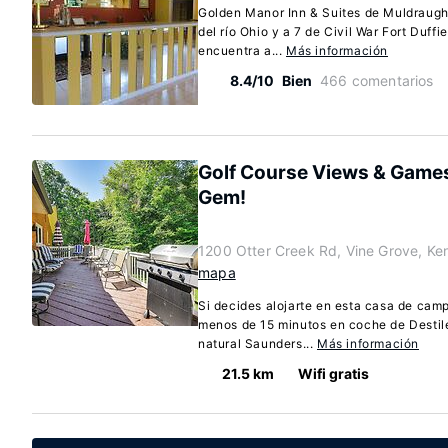
Golden Manor Inn & Suites de Muldraugh
del río Ohio y a 7 de Civil War Fort Duff
encuentra a...
Más información
8.4/10
Bien
466 comentarios
Golf Course Views & Games
Gem!
1200 Otter Creek Rd, Vine Grove, K
mapa
Si decides alojarte en esta casa de cam
menos de 15 minutos en coche de Destil
natural Saunders...
Más información
21.5 km
Wifi gratis