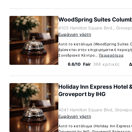
WoodSpring Suites Colum
4105 Hamilton Square Blvd., Grovepo
Εμφάνιση χάρτη
Αυτό το κατάλυμα (WoodSpring Suites C
βρίσκεται στην επιχειρηματική περιοχή
Συνεδριακό Κέντρο...
Περισσότερα
6.6/10
Fair
366 κριτικές
Δ
Holiday Inn Express Hotel 
Groveport by IHG
4041 Hamilton Square Blvd, Grovepo
Εμφάνιση χάρτη
Αυτό το κατάλυμα (Holiday Inn Express 
Groveport by IHG, Groveport) βρίσκεται