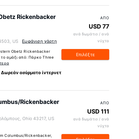
Obetz Rickenbacker
ΑΠΌ
USD 77
ανά δωμάτιο / ανά
-4503, US
Εμφάνιση χάρτη
νύχτα
stern Obetz Rickenbacker
Επιλέξτε
ε το αμάξι από: Πάρκο Three
τερα
Δωρεάν ασύρματο ίντερνετ
umbus/Rickenbacker
ΑΠΌ
USD 111
ολόμπους, Ohio 43217, US
ανά δωμάτιο / ανά
νύχτα
m Columbus/Rickenbacker,