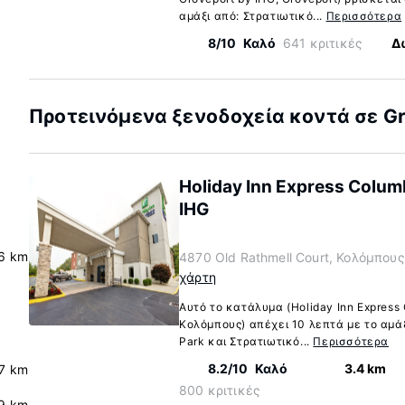
αμάξι από: Στρατιωτικό...
Περισσότερα
8/10
Καλό
641 κριτικές
Δ
Προτεινόμενα ξενοδοχεία κοντά σε Gr
Holiday Inn Express Colum
IHG
.6 km
4870 Old Rathmell Court, Κολόμπους
χάρτη
Αυτό το κατάλυμα (Holiday Inn Express
Κολόμπους) απέχει 10 λεπτά με το αμά
Park και Στρατιωτικό...
Περισσότερα
8.2/10
Καλό
3.4 km
.7 km
800 κριτικές
9 km