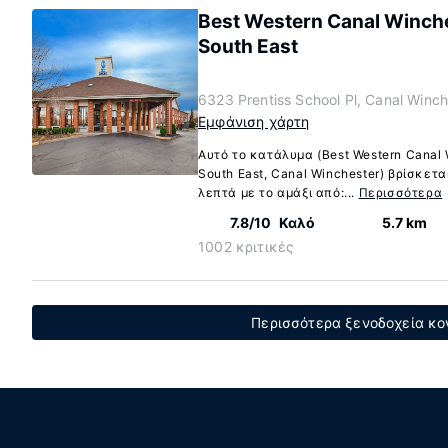
Best Western Canal Winche
South East
6323 Prentiss School Pl, Canal Winch
Εμφάνιση χάρτη
Αυτό το κατάλυμα (Best Western Canal 
South East, Canal Winchester) βρίσκετα
λεπτά με το αμάξι από:...
Περισσότερα
7.8/10
Καλό
5.7 km
1002 κριτικές
Περισσότερα ξενοδοχεία κον