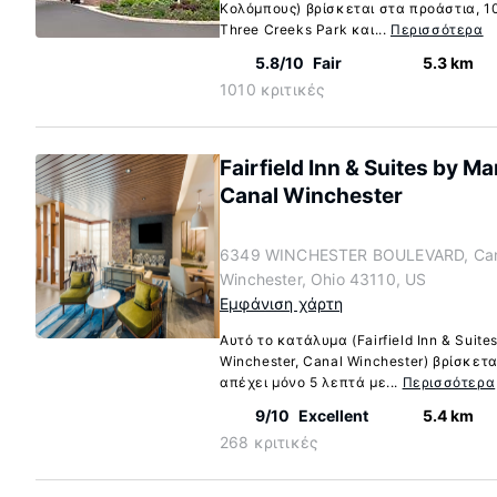
Κολόμπους) βρίσκεται στα προάστια, 1
Three Creeks Park και...
Περισσότερα
5.8/10
Fair
5.3 km
1010 κριτικές
Fairfield Inn & Suites by M
Canal Winchester
6349 WINCHESTER BOULEVARD, Can
Winchester, Ohio 43110, US
Εμφάνιση χάρτη
Αυτό το κατάλυμα (Fairfield Inn & Suite
Winchester, Canal Winchester) βρίσκετ
απέχει μόνο 5 λεπτά με...
Περισσότερα
9/10
Excellent
5.4 km
268 κριτικές