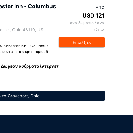
ster Inn - Columbus
ΑΠΌ
USD 121
ανά δωμάτιο / ανά
ester, Ohio 43110, US
νύχτα
Επιλέξτε
Winchester Inn - Columbus
ι κοντά στο αεροδρόμιο, 5
Δωρεάν ασύρματο ίντερνετ
τά Groveport, Ohio