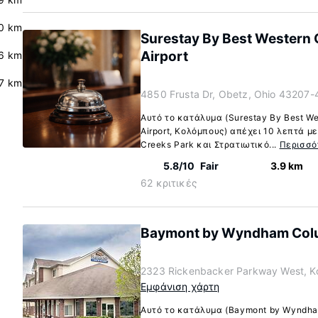
0 km
Surestay By Best Western 
Airport
6 km
.7 km
4850 Frusta Dr, Obetz, Ohio 43207
Αυτό το κατάλυμα (Surestay By Best We
Airport, Κολόμπους) απέχει 10 λεπτά μ
Creeks Park και Στρατιωτικό...
Περισσό
5.8/10
Fair
3.9 km
62 κριτικές
Baymont by Wyndham Col
2323 Rickenbacker Parkway West, Κ
Εμφάνιση χάρτη
Αυτό το κατάλυμα (Baymont by Wyndha