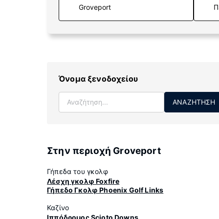
Π
Όνομα ξενοδοχείου
ΑΝΑΖΉΤΗΣΗ
Στην περιοχή Groveport
Γήπεδα του γκολφ
Λέσχη γκολφ Foxfire
Γήπεδο Γκολφ Phoenix Golf Links
Καζίνο
Ιππόδρομος Scioto Downs