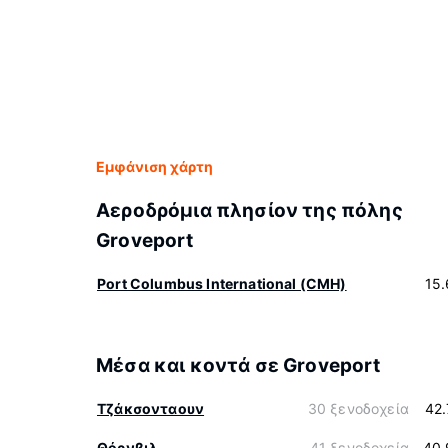
Εμφάνιση χάρτη
Αεροδρόμια πλησίον της πόλης
Groveport
Port Columbus International (CMH)
15
Μέσα και κοντά σε Groveport
Τζάκσονταουν
30 ξενοδοχεία
42
Θόρνβιλ
41 ξενοδοχεία
40.