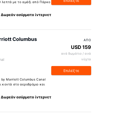
Επιλέξτε
0 λεπτά με το αμάξι από Πάρκο
Δωρεάν ασύρματο ίντερνετ
arriott Columbus
ΑΠΌ
USD 159
ανά δωμάτιο / ανά
al
νύχτα
Επιλέξτε
s by Marriott Columbus Canal
αι κοντά στο αεροδρόμιο και
Δωρεάν ασύρματο ίντερνετ