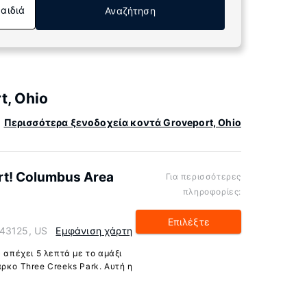
Παιδιά
Αναζήτηση
t, Ohio
Περισσότερα ξενοδοχεία κοντά Groveport, Ohio
ort! Columbus Area
Για περισσότερες
πληροφορίες:
Επιλέξτε
 43125, US
Εμφάνιση χάρτη
) απέχει 5 λεπτά με το αμάξι
ρκο Three Creeks Park. Αυτή η