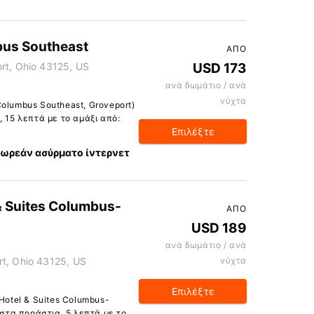
bus Southeast
ΑΠΌ
rt, Ohio 43125, US
USD 173
ανά δωμάτιο / ανά
νύχτα
olumbus Southeast, Groveport)
, 15 λεπτά με το αμάξι από:
Επιλέξτε
ωρεάν ασύρματο ίντερνετ
& Suites Columbus-
ΑΠΌ
USD 189
ανά δωμάτιο / ανά
rt, Ohio 43125, US
νύχτα
Επιλέξτε
Hotel & Suites Columbus-
 στα προάστια, 5 λεπτά με το