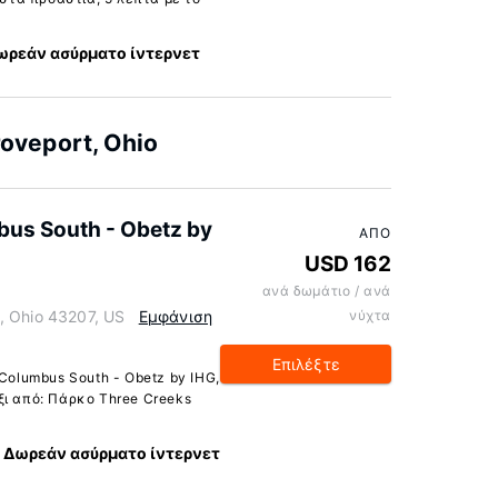
ωρεάν ασύρματο ίντερνετ
oveport, Ohio
bus South - Obetz by
ΑΠΌ
USD 162
ανά δωμάτιο / ανά
, Ohio 43207, US
Εμφάνιση
νύχτα
Επιλέξτε
 Columbus South - Obetz by IHG,
ξι από: Πάρκο Three Creeks
Δωρεάν ασύρματο ίντερνετ