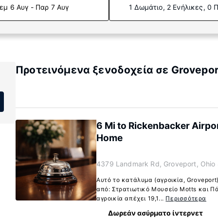
εμ 6 Αυγ - Παρ 7 Αυγ
1 Δωμάτιο, 2 Ενήλικες, 0 
Προτεινόμενα ξενοδοχεία σε Grovepor
6 Mi to Rickenbacker Airp
Home
4379 Landmark Rd, Groveport, Ohio
Αυτό το κατάλυμα (αγροικία, Groveport
από: Στρατιωτικό Μουσείο Motts και Πά
αγροικία απέχει 19,1...
Περισσότερα
Δωρεάν ασύρματο ίντερνετ