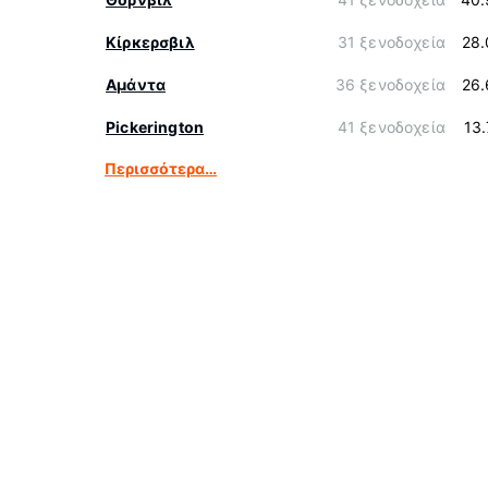
Κίρκερσβιλ
31 ξενοδοχεία
28.
Αμάντα
36 ξενοδοχεία
26.
Pickerington
41 ξενοδοχεία
13
Περισσότερα…