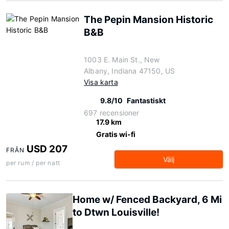
The Pepin Mansion Historic
B&B
1003 E. Main St., New
Albany, Indiana 47150, US
Visa karta
9.8/10
Fantastiskt
697 recensioner
17.9 km
Gratis wi-fi
USD 207
FRÅN
Välj
per rum / per natt
Home w/ Fenced Backyard, 6 Mi
to Dtwn Louisville!