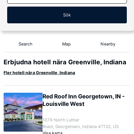
Sök
Search
Map
Nearby
Erbjudna hotell nära Greenville, Indiana
Fler hotell nära Greenville, Indiana
Red Roof Inn Georgetown, IN -
Louisville West
1079 North Luther
Road, Georgetown, Indiana 47122, US
Visa karta