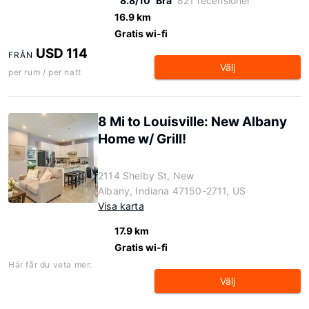
8.8/10
Bra
821 recensioner
16.9 km
Gratis wi-fi
USD 114
FRÅN
Välj
per rum / per natt
8 Mi to Louisville: New Albany
Home w/ Grill!
2114 Shelby St, New
Albany, Indiana 47150-2711, US
Visa karta
17.9 km
Gratis wi-fi
Här får du veta mer:
Välj