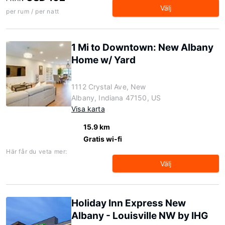
Välj
per rum / per natt
1 Mi to Downtown: New Albany
Home w/ Yard
1112 Crystal Ave, New
Albany, Indiana 47150, US
Visa karta
15.9 km
Gratis wi-fi
Här får du veta mer:
Välj
Holiday Inn Express New
Albany - Louisville NW by IHG