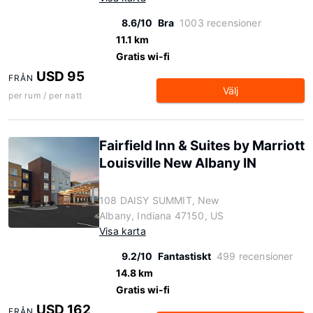
8.6/10
Bra
1003 recensioner
11.1 km
Gratis wi-fi
USD 95
FRÅN
Välj
per rum / per natt
Fairfield Inn & Suites by Marriott
Louisville New Albany IN
108 DAISY SUMMIT, New
Albany, Indiana 47150, US
Visa karta
9.2/10
Fantastiskt
499 recensioner
14.8 km
Gratis wi-fi
USD 162
FRÅN