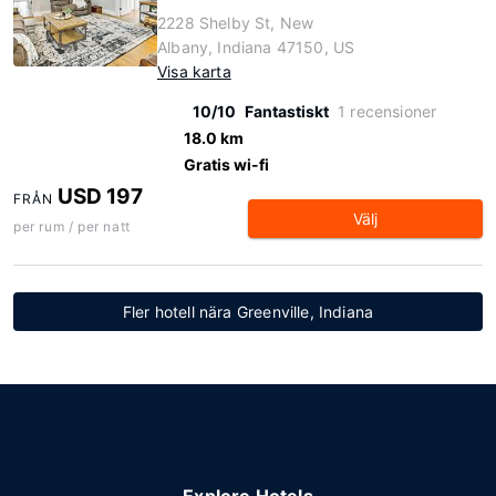
2228 Shelby St, New
Albany, Indiana 47150, US
Visa karta
10/10
Fantastiskt
1 recensioner
18.0 km
Gratis wi-fi
USD 197
FRÅN
Välj
per rum / per natt
Fler hotell nära Greenville, Indiana