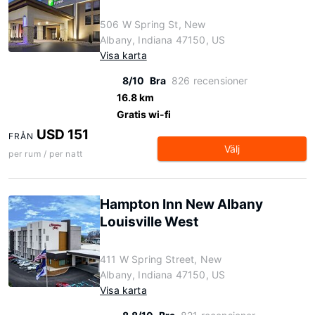
506 W Spring St, New
Albany, Indiana 47150, US
Visa karta
8/10
Bra
826 recensioner
16.8 km
Gratis wi-fi
USD 151
FRÅN
Välj
per rum / per natt
Hampton Inn New Albany
Louisville West
411 W Spring Street, New
Albany, Indiana 47150, US
Visa karta